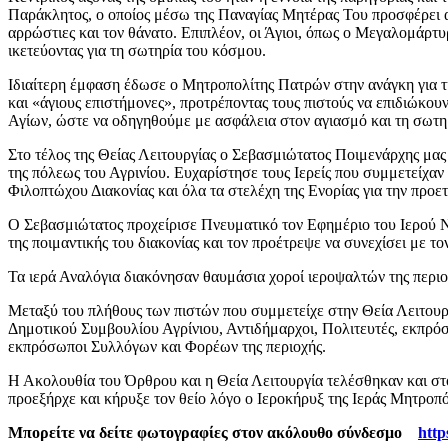
Παράκλητος, ο οποίος μέσω της Παναγίας Μητέρας Του προσφέρει αν
αρρώστιες και τον θάνατο. Επιπλέον, οι Άγιοι, όπως ο Μεγαλομάρτυ
ικετεύοντας για τη σωτηρία του κόσμου.
Ιδιαίτερη έμφαση έδωσε ο Μητροπολίτης Πατρών στην ανάγκη για τη
και «άγιους επιστήμονες», προτρέποντας τους πιστούς να επιδιώκου
Αγίων, ώστε να οδηγηθούμε με ασφάλεια στον αγιασμό και τη σωτη
Στο τέλος της Θείας Λειτουργίας ο Σεβασμιώτατος Ποιμενάρχης μας
της πόλεως του Αγρινίου. Ευχαρίστησε τους Ιερείς που συμμετείχαν
Φιλοπτώχου Διακονίας και όλα τα στελέχη της Ενορίας για την προε
Ο Σεβασμιώτατος προχείρισε Πνευματικό τον Εφημέριο του Ιερού Ναο
της ποιμαντικής του διακονίας και τον προέτρεψε να συνεχίσει με 
Τα ιερά Αναλόγια διακόνησαν θαυμάσια χοροί ιεροψαλτών της περι
Μεταξύ του πλήθους των πιστών που συμμετείχε στην Θεία Λειτουρ
Δημοτικού Συμβουλίου Αγρίνιου, Αντιδήμαρχοι, Πολιτευτές, εκπρό
εκπρόσωποι Συλλόγων και Φορέων της περιοχής.
Η Ακολουθία του Όρθρου και η Θεία Λειτουργία τελέσθηκαν και στ
προεξήρχε και κήρυξε τον θείο λόγο ο Ιεροκήρυξ της Ιεράς Μητροπ
Μπορείτε να δείτε φωτογραφίες στον ακόλουθο σύνδεσμο
htt