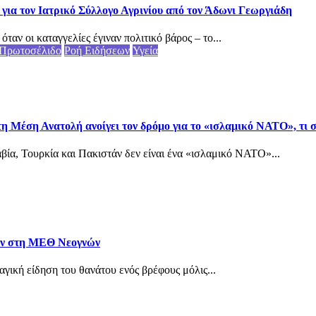
για τον Ιατρικό Σύλλογο Αγρινίου από τον Άδωνι Γεωργιάδη
αν οι καταγγελίες έγιναν πολιτικό βάρος – το...
Πρωτοσέλιδο
Ροή Ειδήσεων
Υγεία
τη Μέση Ανατολή ανοίγει τον δρόμο για το «ισλαμικό ΝΑΤΟ», τι
ία, Τουρκία και Πακιστάν δεν είναι ένα «ισλαμικό ΝΑΤΟ»...
ταν στη ΜΕΘ Νεογνών
αγική είδηση του θανάτου ενός βρέφους μόλις...