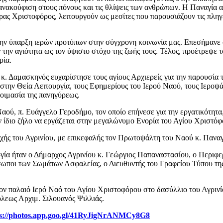
ακούφιση στους πόνους και τις θλίψεις των ανθρώπων. Η Παναγία απο
ρας Χριστοφόρος, λειτουργούν ως μεσίτες που παρουσιάζουν τις πληγ
ν ύπαρξη ιερών προτύπων στην σύγχρονη κοινωνία μας. Επεσήμανε ότ
ν την αγιότητα ως τον ύψιστο στόχο της ζωής τους. Τέλος, προέτρεψε
ρία.
 κ. Δαμασκηνός ευχαρίστησε τους αγίους Αρχιερείς για την παρουσία
 στην Θεία Λειτουργία, τους Εφημερίους του Ιερού Ναού, τους Ιεροψά
τοιμασία της πανηγύρεως.
ύ, π. Ευάγγελο Γεροδήμο, τον οποίο επήνεσε για την εργατικότητα, 
τον ίδιο ζήλο να εργάζεται στην μεγαλώνυμο Ενορία του Αγίου Χριστόφ
οχής του Αγρινίου, με επικεφαλής τον Πρωτοψάλτη του Ναού κ. Παν
γία ήταν ο Δήμαρχος Αγρινίου κ. Γεώργιος Παπαναστασίου, ο Περιφε
σωποι των Σωμάτων Ασφαλείας, ο Διευθυντής του Γραφείου Τύπου της
ον παλαιό Ιερό Ναό του Αγίου Χριστοφόρου στο δασύλλιο του Αγρινίο
όλεως Αρχιμ. Σιλουανός Ψιλλιάς.
ps://photos.app.goo.gl/41RyJigNrANMCy8G8