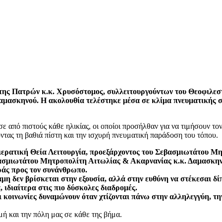
της Πατρών κ.κ. Χρυσόστομος, συλλειτουργούντων του Θεοφιλεσ
μασκηνού. Η ακολουθία τελέστηκε μέσα σε κλίμα πνευματικής συ
ε από πιστούς κάθε ηλικίας, οι οποίοι προσήλθαν για να τιμήσουν το
ντας τη βαθιά πίστη και την ισχυρή πνευματική παράδοση του τόπου.
ερατική Θεία Λειτουργία, προεξάρχοντος του Σεβασμιωτάτου Μ
μιωτάτου Μητροπολίτη Αιτωλίας & Ακαρνανίας κ.κ. Δαμασκηνού,
οράς προς τον συνάνθρωπο.
μη δεν βρίσκεται στην εξουσία, αλλά στην ευθύνη να στέκεσαι δ
 ιδιαίτερα στις πιο δύσκολες διαδρομές.
ι κοινωνίες δυναμώνουν όταν χτίζονται πάνω στην αλληλεγγύη, την
ή και την πόλη μας σε κάθε της βήμα.