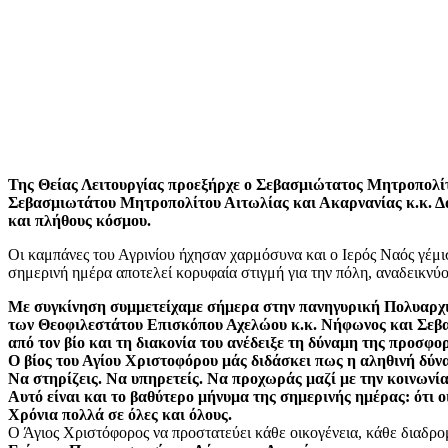
Της Θείας Λειτουργίας προεξήρχε ο Σεβασμιώτατος Μητροπολί
Σεβασμιωτάτου Μητροπολίτου Αιτωλίας και Ακαρνανίας κ.κ. Δα
και πλήθους κόσμου.
Οι καμπάνες του Αγρινίου ήχησαν χαρμόσυνα και ο Ιερός Ναός γέμισ
σημερινή ημέρα αποτελεί κορυφαία στιγμή για την πόλη, αναδεικνύο
Με συγκίνηση συμμετείχαμε σήμερα στην πανηγυρική Πολυαρχι
των Θεοφιλεστάτου Επισκόπου Αχελώου κ.κ. Νήφωνος και Σεβασ
από τον βίο και τη διακονία του ανέδειξε τη δύναμη της προσφ
Ο βίος του Αγίου Χριστοφόρου μάς διδάσκει πως η αληθινή δύνα
Να στηρίζεις. Να υπηρετείς. Να προχωράς μαζί με την κοινωνία,
Αυτό είναι και το βαθύτερο μήνυμα της σημερινής ημέρας: ότι ο
Χρόνια πολλά σε όλες και όλους.
Ο Άγιος Χριστόφορος να προστατεύει κάθε οικογένεια, κάθε διαδρομ