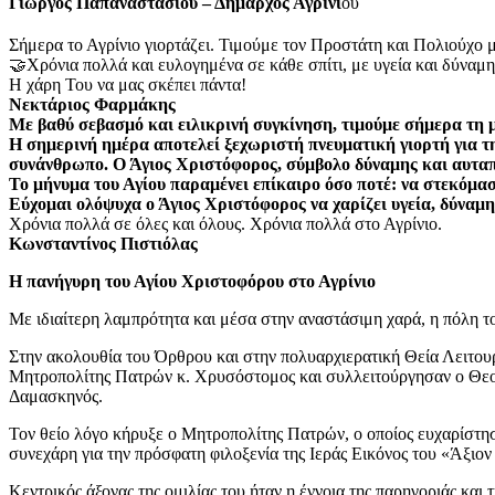
Γιώργος Παπαναστασίου – Δήμαρχος Αγρινί
ου
Σήμερα το Αγρίνιο γιορτάζει. Τιμούμε τον Προστάτη και Πολιούχο 
🤝Χρόνια πολλά και ευλογημένα σε κάθε σπίτι, με υγεία και δύναμη
Η χάρη Του να μας σκέπει πάντα!
Νεκτάριος Φαρμάκης
Με βαθύ σεβασμό και ειλικρινή συγκίνηση, τιμούμε σήμερα τη 
Η σημερινή ημέρα αποτελεί ξεχωριστή πνευματική γιορτή για την
συνάνθρωπο. Ο Άγιος Χριστόφορος, σύμβολο δύναμης και αυταπά
Το μήνυμα του Αγίου παραμένει επίκαιρο όσο ποτέ: να στεκόμαστ
Εύχομαι ολόψυχα ο Άγιος Χριστόφορος να χαρίζει υγεία, δύναμη 
Χρόνια πολλά σε όλες και όλους. Χρόνια πολλά στο Αγρίνιο.
Κωνσταντίνος Πιστιόλας
Η πανήγυρη του Αγίου Χριστοφόρου στο Αγρίνιο
Με ιδιαίτερη λαμπρότητα και μέσα στην αναστάσιμη χαρά, η πόλη τ
Στην ακολουθία του Όρθρου και στην πολυαρχιερατική Θεία Λειτου
Μητροπολίτης Πατρών κ. Χρυσόστομος και συλλειτούργησαν ο Θεοφ
Δαμασκηνός.
Τον θείο λόγο κήρυξε ο Μητροπολίτης Πατρών, ο οποίος ευχαρίστησ
συνεχάρη για την πρόσφατη φιλοξενία της Ιεράς Εικόνος του «Άξιο
Κεντρικός άξονας της ομιλίας του ήταν η έννοια της παρηγοριάς και