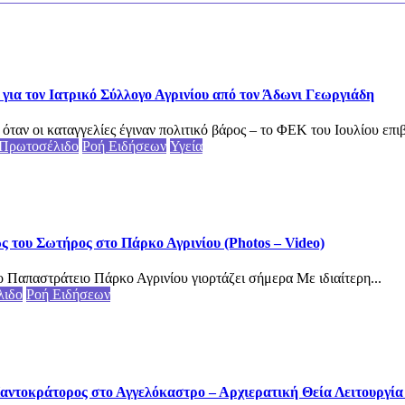
για τον Ιατρικό Σύλλογο Αγρινίου από τον Άδωνι Γεωργιάδη
αν οι καταγγελίες έγιναν πολιτικό βάρος – το ΦΕΚ του Ιουλίου επιβ
Πρωτοσέλιδο
Ροή Ειδήσεων
Υγεία
του Σωτήρος στο Πάρκο Αγρινίου (Photos – Video)
 Παπαστράτειο Πάρκο Αγρινίου γιορτάζει σήμερα Με ιδιαίτερη...
λιδο
Ροή Ειδήσεων
αντοκράτορος στο Αγγελόκαστρο – Αρχιερατική Θεία Λειτουργία (