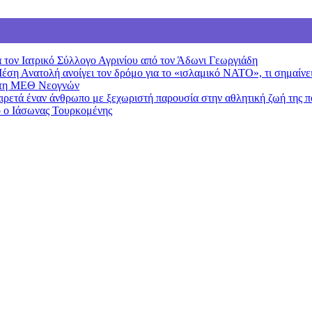
 τον Ιατρικό Σύλλογο Αγρινίου από τον Άδωνι Γεωργιάδη
Μέση Ανατολή ανοίγει τον δρόμο για το «ισλαμικό ΝΑΤΟ», τι σημαίν
 στη ΜΕΘ Νεογνών
ιρετά έναν άνθρωπο με ξεχωριστή παρουσία στην αθλητική ζωή της π
ο ο Ιάσωνας Τουρκομένης