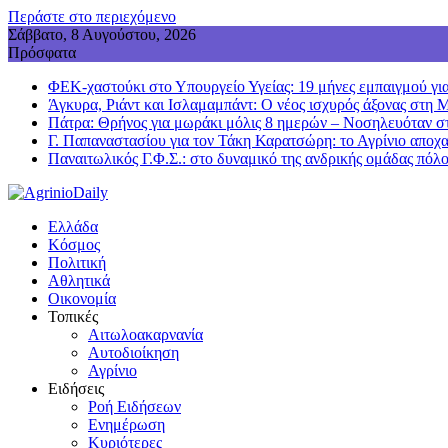
Περάστε στο περιεχόμενο
Σάββατο, 8 Αυγούστου, 2026
Πρόσφατα
ΦΕΚ-χαστούκι στο Υπουργείο Υγείας: 19 μήνες εμπαιγμού για
Άγκυρα, Ριάντ και Ισλαμαμπάντ: Ο νέος ισχυρός άξονας στη 
Πάτρα: Θρήνος για μωράκι μόλις 8 ημερών – Νοσηλευόταν
Γ. Παπαναστασίου για τον Τάκη Καρατσώρη: το Αγρίνιο αποχα
Παναιτωλικός Γ.Φ.Σ.: στο δυναμικό της ανδρικής ομάδας πόλ
Ελλάδα
Κόσμος
Πολιτική
Αθλητικά
Οικονομία
Τοπικές
Αιτωλοακαρνανία
Αυτοδιοίκηση
Αγρίνιο
Ειδήσεις
Ροή Ειδήσεων
Ενημέρωση
Κυριότερες