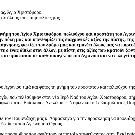
μας, Άγιο Χριστόφορο.
 σε όλους τους συμπολίτες μας.
μνήμη του Αγίου Χριστοφόρου, πολιούχου και προστάτη του Αγριν
 πόλη μας και υπενθυμίζει τις διαχρονικές αξίες της πίστης, τη
ρνησης, φωτίζει τον δρόμο μας και εμπνέει όλους μας να πορευό
ε ο ένας δίπλα στον άλλον, με πίστη στις αξίες που κρατούν ζων
και προστασία σε κάθε οικογένεια του Αγρινίου και να ευλογεί τ
ου Αγρινίου τιμά και φέτος τη μνήμη του προστάτου και πολιούχου 
ργία, που τελέσθηκαν στον νέο Ιερό Ναό του Αγίου Χριστοφόρου, σ
ιλέστατος Επίσκοπος Αχελώου κ. Νήφων και ο Σεβασμιώτατος Ποιμε
ε τον Ποιμενάρχη μας κ. Δαμάσκηνο για την πρόσκληση να προεξάρχε
ν Εστί» εκ του Αγιωνύμου Όρους.
 της παραμυθίας που αναζητούν οι πιστοί καταφεύγοντας στην Εκκλησί