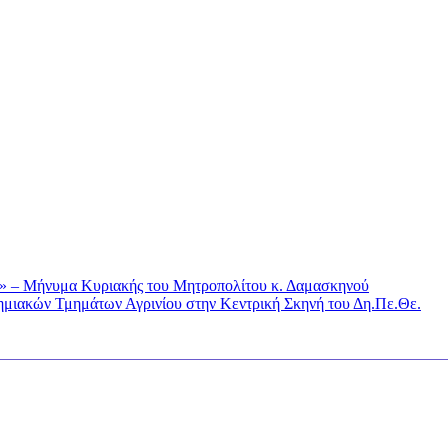
ού» – Mήνυμα Κυριακής του Μητροπολίτου κ. Δαμασκηνού
μιακών Τμημάτων Αγρινίου στην Κεντρική Σκηνή του Δη.Πε.Θε.