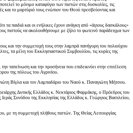
τελεί το μόνιμο καταφύγιο των πιστών στις δυσκολίες, τις
ές και το μαρτύριό τους ενώπιον του Θεού πρεσβεύοντας και
ι τα παιδιά και οι ενήλικες έχουν ανάγκη από «άγιους δασκάλους»
 τους πιστούς να ακολουθήσουμε με ζήλο το φωτεινό παράδειγμα των
 τους και την συμμετοχή τους στην λαμπρά πανήγυρη του πολιούχου
λτες, τα μέλη του Εκκλησιαστικού Συμβουλίου, τις κυρίες της
την ταπείνωση και την προσήνεια που επιδεικνύει στην επιτέλεση
ορου της πόλεως του Αγρινίου.
αγιώτη Βίγλα και τον Λαμπαδάριο του Ναού κ. Παναγιώτη Μήτσου.
ρειάρχης Δυτικής Ελλάδος κ. Νεκτάριος Φαρμάκης, ο Πρόεδρος του
 Ιεράς Συνόδου της Εκκλησίας της Ελλάδος κ. Γεώργιος Βασιλείου,
υ, με τη συμμετοχή πλήθους πιστών. Της Θείας Λειτουργίας