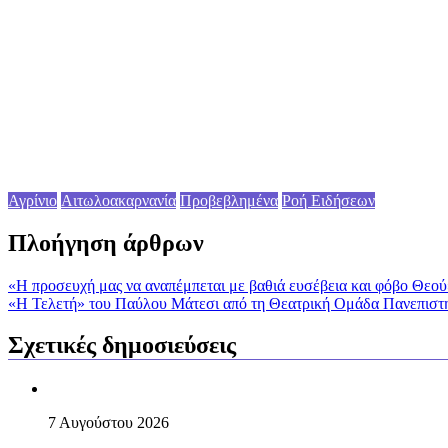
Αγρίνιο
Αιτωλοακαρνανία
Προβεβλημένα
Ροή Ειδήσεων
Πλοήγηση άρθρων
«Η προσευχή μας να αναπέμπεται με βαθιά ευσέβεια και φόβο Θε
«Η Τελετή» του Παύλου Μάτεσι από τη Θεατρική Ομάδα Πανεπιστη
Σχετικές δημοσιεύσεις
7 Αυγούστου 2026