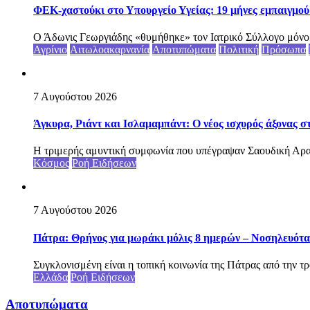
ΦΕΚ-χαστούκι στο Υπουργείο Υγείας: 19 μήνες εμπαιγμού 
Ο Άδωνις Γεωργιάδης «θυμήθηκε» τον Ιατρικό Σύλλογο μόνο ότ
Αγρίνιο
Αιτωλοακαρνανία
Αποτυπώματα
Πολιτική
Πρόσωπα
7 Αυγούστου 2026
Άγκυρα, Ριάντ και Ισλαμαμπάντ: Ο νέος ισχυρός άξονας σ
Η τριμερής αμυντική συμφωνία που υπέγραψαν Σαουδική Αραβ
Κόσμος
Ροή Ειδήσεων
7 Αυγούστου 2026
Πάτρα: Θρήνος για μωράκι μόλις 8 ημερών – Νοσηλευό
Συγκλονισμένη είναι η τοπική κοινωνία της Πάτρας από την τρ
Ελλάδα
Ροή Ειδήσεων
Αποτυπώματα