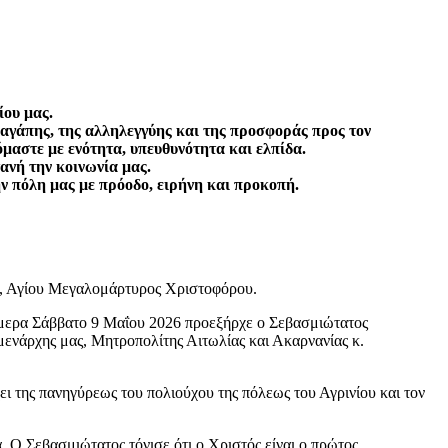
ίου μας.
ς αγάπης, της αλληλεγγύης και της προσφοράς προς τον
μαστε με ενότητα, υπευθυνότητα και ελπίδα.
τανή την κοινωνία μας.
ην πόλη μας με πρόοδο, ειρήνη και προκοπή.
της, Αγίου Μεγαλομάρτυρος Χριστοφόρου.
ήμερα Σάββατο 9 Μαΐου 2026 προεξήρχε ο Σεβασμιώτατος
νάρχης μας, Μητροπολίτης Αιτωλίας και Ακαρνανίας κ.
ι της πανηγύρεως του πολιούχου της πόλεως του Αγρινίου και τον
α. Ο Σεβασμιώτατος τόνισε ότι ο Χριστός είναι ο πρώτος