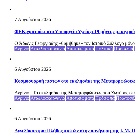
7 Αυγούστου 2026
ΦΕΚ-χαστούκι στο Υπουργείο Υγείας: 19 μήνες εμπαιγμού 
Ο Άδωνις Γεωργιάδης «θυμήθηκε» τον Ιατρικό Σύλλογο μόνο ότ
Αγρίνιο
Αιτωλοακαρνανία
Αποτυπώματα
Πολιτική
Πρόσωπα
6 Αυγούστου 2026
Κοσμοσυρροή πιστών στο εκκλησάκι της Μεταμορφώσεως 
Αγρίνιο : Το εκκλησάκι της Μεταμορφώσεως του Σωτήρος στο
Αγρίνιο
Αιτωλοακαρνανία
Αποτυπώματα
Πρόσωπα
Πρωτοσέ
6 Αυγούστου 2026
Αγγελόκαστρο: Πλήθος πιστών στην πανήγυρη της Ι. Μ. Π