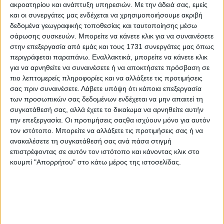
περίπου τέσσερα στρέμματα με χαμηλή βλάστηση και
ακροατηρίου και ανάπτυξη υπηρεσιών.
Με την άδειά σας, εμείς
ελαιόδεντρα. Για την άμεση κατάσβεσή της κινητοποιήθηκαν
και οι συνεργάτες μας ενδέχεται να χρησιμοποιήσουμε ακριβή
επτά πυροσβεστικά οχήματα και 20 πυροσβέστες.
δεδομένα γεωγραφικής τοποθεσίας και ταυτοποίησης μέσω
σάρωσης συσκευών. Μπορείτε να κάνετε κλικ για να συναινέσετε
Το υλικό από τις κάμερες ασφαλείας αξιοποιήθηκε από το
στην επεξεργασία από εμάς και τους 1731 συνεργάτες μας όπως
Κλιμάκιο της Διεύθυνσης Αντιμετώπισης Εγκλημάτων
περιγράφεται παραπάνω. Εναλλακτικά, μπορείτε να κάνετε κλικ
για να αρνηθείτε να συναινέσετε ή να αποκτήσετε πρόσβαση σε
Εμπρησμού Αιτωλοακαρνανίας, το οποίο κατάφερε να
πιο λεπτομερείς πληροφορίες και να αλλάξετε τις προτιμήσεις
ταυτοποιήσει και να συλλάβει τον 50χρονο .
σας πριν συναινέσετε.
Λάβετε υπόψη ότι κάποια επεξεργασία
των προσωπικών σας δεδομένων ενδέχεται να μην απαιτεί τη
«Με εκνευρίζουν οι θάμνοι», φαίνεται να υποστήριξε μετά
συγκατάθεσή σας, αλλά έχετε το δικαίωμα να αρνηθείτε αυτήν
τη σύλληψή του.
την επεξεργασία. Οι προτιμήσεις σαςθα ισχύουν μόνο για αυτόν
τον ιστότοπο. Μπορείτε να αλλάξετε τις προτιμήσεις σας ή να
ανακαλέσετε τη συγκατάθεσή σας ανά πάσα στιγμή
επιστρέφοντας σε αυτόν τον ιστότοπο και κάνοντας κλικ στο
Όπως έγινε γνωστό χθες, ο 50χρονος παραδέχθηκε κατά
κουμπί "Απορρήτου" στο κάτω μέρος της ιστοσελίδας.
την απολογία του ότι εμπλέκεται και σε τρεις ακόμη
πυρκαγιές που σημειώθηκαν στην ίδια περιοχή, μεταξύ
αυτών και μία που εκδηλώθηκε τις πρώτες πρωινές
ώρες της Κυριακής.
www.protothema.gr