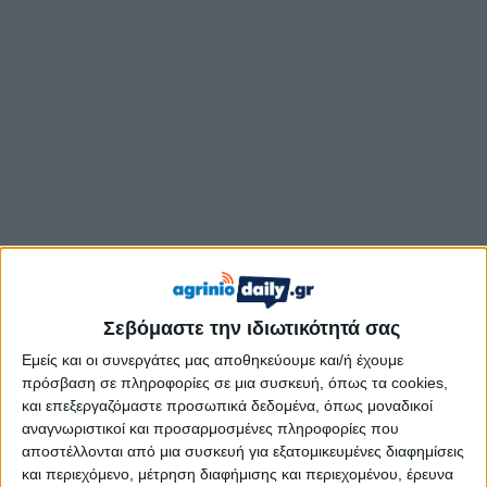
Βίντεο από κάμερα ασφαλείας, το οποίο προβλήθηκε
από την ΕΡΤ, καταγράφει τη στιγμή που ο 50χρονος
φέρεται να ανάβει φωτιά σε ξερά χόρτα στην άκρη του
Σεβόμαστε την ιδιωτικότητά σας
δρόμου. Στη συνέχεια παραμένει για λίγα
Εμείς και οι συνεργάτες μας αποθηκεύουμε και/ή έχουμε
δευτερόλεπτα στο σημείο, διαπιστώνοντας ότι οι
πρόσβαση σε πληροφορίες σε μια συσκευή, όπως τα cookies,
φλόγες εξαπλώνονται, πριν αποχωρήσει πεζός χωρίς
και επεξεργαζόμαστε προσωπικά δεδομένα, όπως μοναδικοί
να αντιληφθεί ότι οι κινήσεις του είχαν καταγραφεί.
αναγνωριστικοί και προσαρμοσμένες πληροφορίες που
αποστέλλονται από μια συσκευή για εξατομικευμένες διαφημίσεις
Η πυρκαγιά εξαπλώθηκε γρήγορα, προκαλώντας ζημιές σε
και περιεχόμενο, μέτρηση διαφήμισης και περιεχομένου, έρευνα