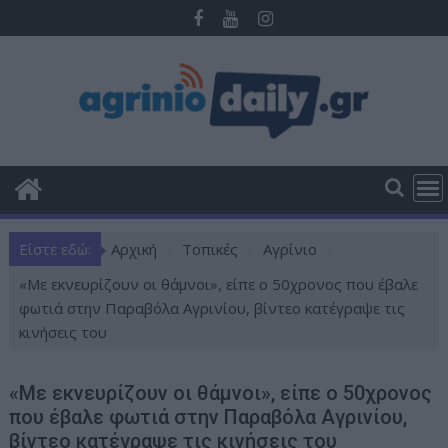
Π
ε
ρ
ά
σ
τ
ε
σ
τ
ο
Είστε εδώ:
Αρχική
Τοπικές
Αγρίνιο
π
ε
«Με εκνευρίζουν οι θάμνοι», είπε ο 50χρονος που έβαλε
ρ
φωτιά στην Παραβόλα Αγρινίου, βίντεο κατέγραψε τις
ι
κινήσεις του
ε
χ
«Με εκνευρίζουν οι θάμνοι», είπε ο 50χρονος
ό
που έβαλε φωτιά στην Παραβόλα Αγρινίου,
μ
βίντεο κατέγραψε τις κινήσεις του
ε