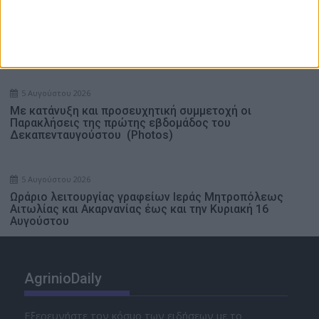
Στ’ Κατασκηνωτική Περίοδος Κοριτσιών Γυμνασίου –
Με πίστη, αγάπη και ελευθερία: Μια ξεχωριστή
εβδομάδα στην Κατασκήνωση της Ι. Μ.
Αιτωλοακαρνανίας
5 Αυγούστου 2026
Με κατάνυξη και προσευχητική συμμετοχή οι
Παρακλήσεις της πρώτης εβδομάδος του
Δεκαπενταυγούστου (Photos)
5 Αυγούστου 2026
Ωράριο λειτουργίας γραφείων Ιεράς Μητροπόλεως
Αιτωλίας και Ακαρνανίας έως και την Κυριακή 16
Αυγούστου
AgrinioDaily
Εξερευνήστε τον κόσμο των ειδήσεων με το