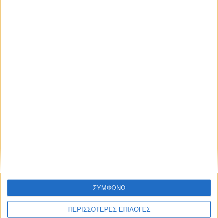
10 Αυγούστου 2026
Το χαρτί Μαυρομάτη, οι κεραίες του Μαξίμου και το μήνυμα
της Αιτωλοακαρνανίας
ΣΥΜΦΩΝΩ
ΠΕΡΙΣΣΟΤΕΡΕΣ ΕΠΙΛΟΓΕΣ