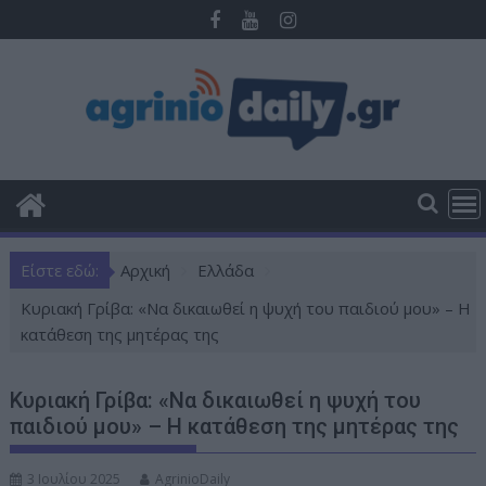
Π
ε
ρ
ά
σ
τ
ε
σ
τ
ο
Είστε εδώ:
Αρχική
Ελλάδα
π
ε
Κυριακή Γρίβα: «Να δικαιωθεί η ψυχή του παιδιού μου» – Η
ρ
κατάθεση της μητέρας της
ι
ε
Κυριακή Γρίβα: «Να δικαιωθεί η ψυχή του
χ
παιδιού μου» – Η κατάθεση της μητέρας της
ό
μ
3 Ιουλίου 2025
AgrinioDaily
ε