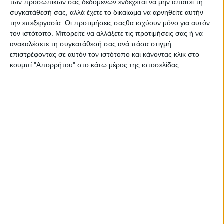
«Δεν έκανε ρούπι από το πλευρό σου. Ήταν η μόνη που σε
των προσωπικών σας δεδομένων ενδέχεται να μην απαιτεί τη
αγάπησε πραγματικά αλλά εσύ δεν την αγάπησες και της το
συγκατάθεσή σας, αλλά έχετε το δικαίωμα να αρνηθείτε αυτήν
την επεξεργασία. Οι προτιμήσεις σαςθα ισχύουν μόνο για αυτόν
ανταπέδωσες με πέντε μαχαιριές στο αστυνομικό τμήμα»,
τον ιστότοπο. Μπορείτε να αλλάξετε τις προτιμήσεις σας ή να
συμπλήρωσε απευθυνόμενη στον κατηγορούμενο, ο οποίος,
ανακαλέσετε τη συγκατάθεσή σας ανά πάσα στιγμή
όπως περιέγραψε χειροδικούσε στην κόρη της,
επιστρέφοντας σε αυτόν τον ιστότοπο και κάνοντας κλικ στο
χαρακτηρίζοντάς τον «κτητικό» και «χειριστικό».
κουμπί "Απορρήτου" στο κάτω μέρος της ιστοσελίδας.
Πρόεδρος: Πότε επικοινωνήσατε τελευταία φορά;
Μάρτυρας: Την προηγούμενη μέρα πήγα στο καινούργιο
σπίτι της. Κάναμε σχέδια, πως θα φτιάξουμε το σπίτι, τα
έπιπλα… θα έμενε μόνη της, το είχε πάρει απόφαση.
Πρόεδρος: Τη ρωτήσατε πως πήρε την απόφαση;
Μάρτυρας: Μου είπε ότι δεν μπορεί άλλο, ότι είχε φτάσει
στα όρια της και ότι είχε κουραστεί από τη σχέση της.
Πρόεδρος: Βλέπουμε στις φωτογραφίες ένα συμπαθητικό