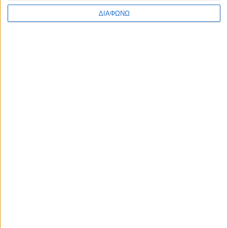
ΔΙΑΦΩΝΩ
10 Αυγούστου 2026
Aγρίνιο – «Ελληνίς»: Είκοσι μία νύχτες με «Οδύσσεια»