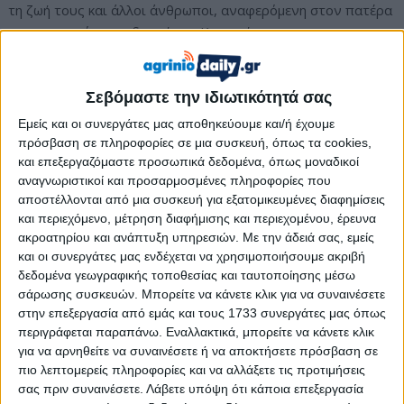
τη ζωή τους και άλλοι άνθρωποι, αναφερόμενη στον πατέρα
και την μικρότερη αδερφή της Κυριακής.
Συγκλονίζουν τα όσα είπε η μητέρα της Κυριακής Γρίβα
«Αυτή είναι μια φωτογραφία για το πού βρίσκεται σήμερα το
Σεβόμαστε την ιδιωτικότητά σας
παιδί μου. Θέλω να τη δώσω στα χέρια του δικηγόρου του ή
Εμείς και οι συνεργάτες μας αποθηκεύουμε και/ή έχουμε
στο Θανάση (σ.σ. αναφέρεται στον κατηγορούμενο) να δει
πρόσβαση σε πληροφορίες σε μια συσκευή, όπως τα cookies,
που είναι. Τις αναγνωρίζεις τις φωτογραφίες; Βλέπεις που
και επεξεργαζόμαστε προσωπικά δεδομένα, όπως μοναδικοί
είναι; Σεβαστείτε με. Δεν είμαι σε καλή ψυχολογική
αναγνωριστικοί και προσαρμοσμένες πληροφορίες που
κατάσταση. Αυτός ο τόπος είναι ο τόπος που πηγαίνω κάθε
αποστέλλονται από μια συσκευή για εξατομικευμένες διαφημίσεις
φορά που νιώθω την ανάγκη να αγκαλιάσω το παιδί μου.
και περιεχόμενο, μέτρηση διαφήμισης και περιεχομένου, έρευνα
ακροατηρίου και ανάπτυξη υπηρεσιών.
Με την άδειά σας, εμείς
Εσείς όταν θέλετε θα πάρετε τηλέφωνο να τους μιλήσετε, θα
και οι συνεργάτες μας ενδέχεται να χρησιμοποιήσουμε ακριβή
τα αγκαλιάσετε θα τα φιλήσετε. Αλλά εγώ δεν ξέρω τι να σας
δεδομένα γεωγραφικής τοποθεσίας και ταυτοποίησης μέσω
πω;… Να δικαιωθεί η ψυχή του παιδιού μου. Τη Δευτέρα
σάρωσης συσκευών. Μπορείτε να κάνετε κλικ για να συναινέσετε
γιορτάζει και θέλω να της κάνω ένα δώρο αυτός της στέρησε
στην επεξεργασία από εμάς και τους 1733 συνεργάτες μας όπως
το δικαίωμα να γιορτάζει, να χαίρεται.. πολλοί άνθρωποι
περιγράφεται παραπάνω. Εναλλακτικά, μπορείτε να κάνετε κλικ
έχασαν τη ζωή τους εδώ εγώ, ο μπαμπά της, η κόρη μου η
για να αρνηθείτε να συναινέσετε ή να αποκτήσετε πρόσβαση σε
μικρή…», κατέθεσε η Δέσποινα Καλέα.
πιο λεπτομερείς πληροφορίες και να αλλάξετε τις προτιμήσεις
σας πριν συναινέσετε.
Λάβετε υπόψη ότι κάποια επεξεργασία