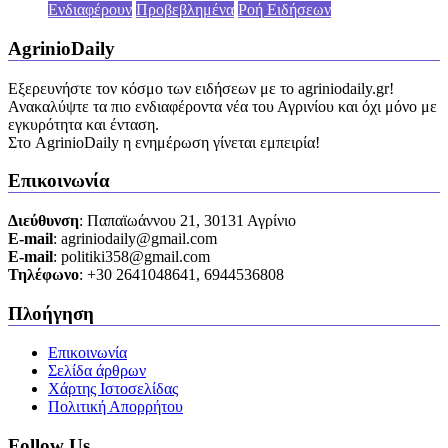
Ενδιαφέρουν
Προβεβλημένα
Ροή Ειδήσεων
AgrinioDaily
Εξερευνήστε τον κόσμο των ειδήσεων με το agriniodaily.gr!
Ανακαλύψτε τα πιο ενδιαφέροντα νέα του Αγρινίου και όχι μόνο με
εγκυρότητα και ένταση.
Στο AgrinioDaily η ενημέρωση γίνεται εμπειρία!
Επικοινωνία
Διεύθυνση
: Παπαϊωάννου 21, 30131 Αγρίνιο
Ε-mail
: agriniodaily@gmail.com
Ε-mail
: politiki358@gmail.com
Τηλέφωνο
: +30 2641048641, 6944536808
Πλοήγηση
Επικοινωνία
Σελίδα άρθρων
Χάρτης Ιστοσελίδας
Πολιτική Απορρήτου
Follow Us