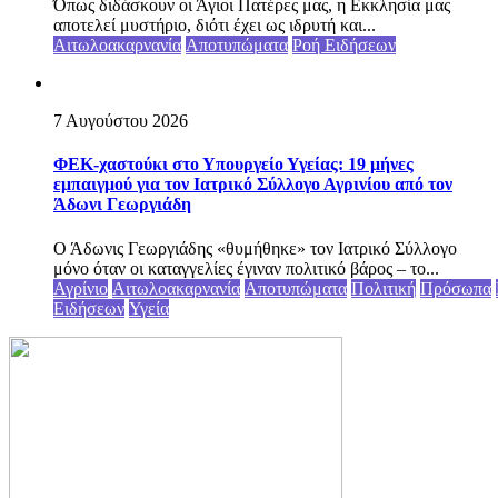
Όπως διδάσκουν οι Άγιοι Πατέρες μας, η Εκκλησία μας
αποτελεί μυστήριο, διότι έχει ως ιδρυτή και...
Αιτωλοακαρνανία
Αποτυπώματα
Ροή Ειδήσεων
7 Αυγούστου 2026
ΦΕΚ-χαστούκι στο Υπουργείο Υγείας: 19 μήνες
εμπαιγμού για τον Ιατρικό Σύλλογο Αγρινίου από τον
Άδωνι Γεωργιάδη
Ο Άδωνις Γεωργιάδης «θυμήθηκε» τον Ιατρικό Σύλλογο
μόνο όταν οι καταγγελίες έγιναν πολιτικό βάρος – το...
Αγρίνιο
Αιτωλοακαρνανία
Αποτυπώματα
Πολιτική
Πρόσωπα
Ειδήσεων
Υγεία