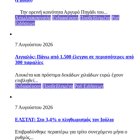
Την ορεινή κοινότητα Αργυρό Πηγάδι του...
Αιτωλοακαρνανία
Ενδιαφέρουν
Προβεβλημένα
Ροή
Ειδήσεων
7 Αυγούστου 2026
Αιγιαλός: Πάνω από 1.500 έλεγχοι σε περισσότερες από
300 παραλίες
Λουκέτα και πρόστιμα δεκάδων χιλιάδων ευρώ έχουν
επιβληθεί...
Ενδιαφέρουν
Προβεβλημένα
Ροή Ειδήσεων
7 Αυγούστου 2026
ΕΛΣΤΑΤ: Στο 3,4% ο πληθωρισμός τον Ιούλιο
Επιβραδύνθηκε περαιτέρω για τρίτο συνεχόμενο μήνα ο
ρυθμός...