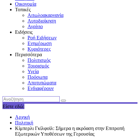
Οικονομία
Τοπικές
Αιτωλοακαρνανία
Αυτοδιοίκηση
Αγρίνιο
Ειδήσεις
Ροή Ειδήσεων
Ενημέρωση
Κυριότερες
Περισσότερα
Πολιτισμός
Τουρισμός
Υγεία
Πρόσωπα
Αποτυπώματα
Ενδιαφέρουν
Είστε εδώ:
Αρχική
Πολιτική
Κίμπερλι Γκίλφοϊλ: Σήμερα η ακρόαση στην Επιτροπή
Εξωτερικών Υποθέσεων της Γερουσίας