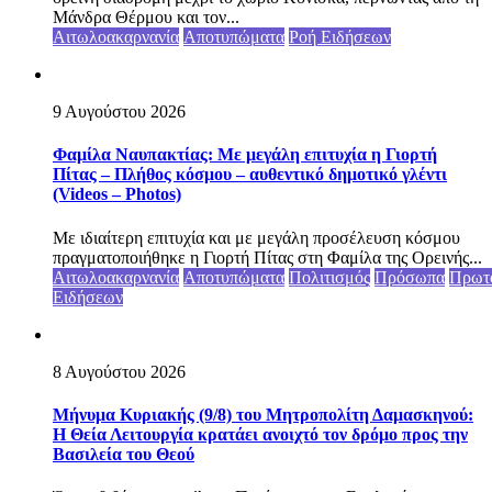
Μάνδρα Θέρμου και τον...
Αιτωλοακαρνανία
Αποτυπώματα
Ροή Ειδήσεων
9 Αυγούστου 2026
Φαμίλα Ναυπακτίας: Με μεγάλη επιτυχία η Γιορτή
Πίτας – Πλήθος κόσμου – αυθεντικό δημοτικό γλέντι
(Videos – Photos)
Με ιδιαίτερη επιτυχία και με μεγάλη προσέλευση κόσμου
πραγματοποιήθηκε η Γιορτή Πίτας στη Φαμίλα της Ορεινής...
Αιτωλοακαρνανία
Αποτυπώματα
Πολιτισμός
Πρόσωπα
Πρωτ
Ειδήσεων
8 Αυγούστου 2026
Μήνυμα Κυριακής (9/8) του Μητροπολίτη Δαμασκηνού:
Η Θεία Λειτουργία κρατάει ανοιχτό τον δρόμο προς την
Βασιλεία του Θεού