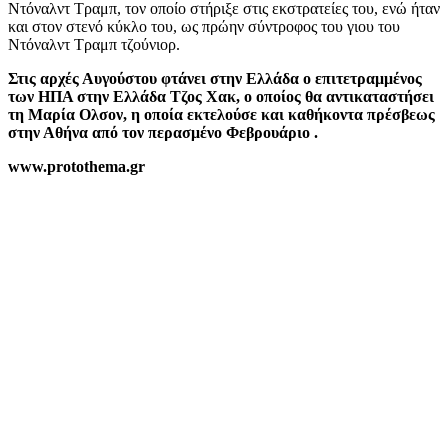
Ντόναλντ Τραμπ, τον οποίο στήριξε στις εκστρατείες του, ενώ ήταν
και στον στενό κύκλο του, ως πρώην σύντροφος του γιου του
Ντόναλντ Τραμπ τζούνιορ.
Στις αρχές Αυγούστου φτάνει στην Ελλάδα ο επιτετραμμένος
των ΗΠΑ στην Ελλάδα Τζος Χακ, ο οποίος θα αντικαταστήσει
τη Μαρία Ολσον, η οποία εκτελούσε και καθήκοντα πρέσβεως
στην Αθήνα από τον περασμένο Φεβρουάριο .
www.protothema.gr