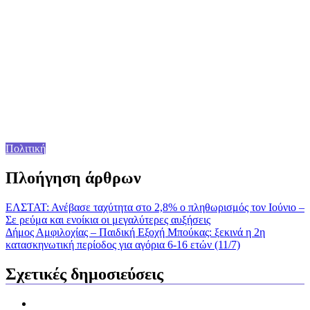
Πολιτική
Πλοήγηση άρθρων
ΕΛΣΤΑΤ: Ανέβασε ταχύτητα στο 2,8% ο πληθωρισμός τον Ιούνιο –
Σε ρεύμα και ενοίκια οι μεγαλύτερες αυξήσεις
Δήμος Αμφιλοχίας – Παιδική Εξοχή Μπούκας: ξεκινά η 2η
κατασκηνωτική περίοδος για αγόρια 6-16 ετών (11/7)
Σχετικές δημοσιεύσεις