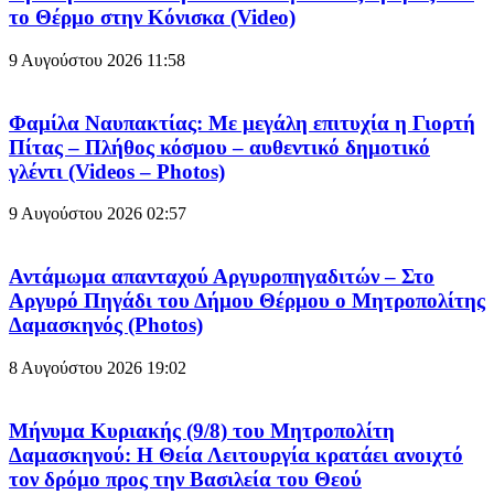
το Θέρμο στην Κόνισκα (Video)
9 Αυγούστου 2026
11:58
Φαμίλα Ναυπακτίας: Με μεγάλη επιτυχία η Γιορτή
Πίτας – Πλήθος κόσμου – αυθεντικό δημοτικό
γλέντι (Videos – Photos)
9 Αυγούστου 2026
02:57
Αντάμωμα απανταχού Αργυροπηγαδιτών – Στο
Αργυρό Πηγάδι του Δήμου Θέρμου ο Μητροπολίτης
Δαμασκηνός (Photos)
8 Αυγούστου 2026
19:02
Μήνυμα Κυριακής (9/8) του Μητροπολίτη
Δαμασκηνού: Η Θεία Λειτουργία κρατάει ανοιχτό
τον δρόμο προς την Βασιλεία του Θεού