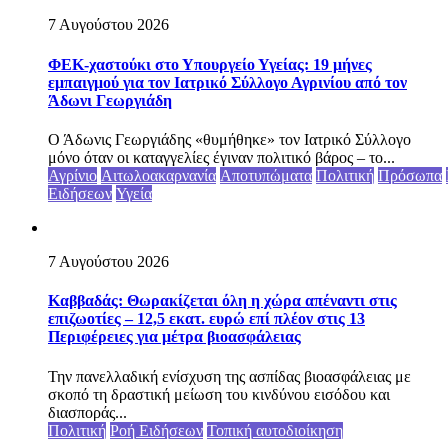
7 Αυγούστου 2026
ΦΕΚ-χαστούκι στο Υπουργείο Υγείας: 19 μήνες
εμπαιγμού για τον Ιατρικό Σύλλογο Αγρινίου από τον
Άδωνι Γεωργιάδη
Ο Άδωνις Γεωργιάδης «θυμήθηκε» τον Ιατρικό Σύλλογο
μόνο όταν οι καταγγελίες έγιναν πολιτικό βάρος – το...
Αγρίνιο
Αιτωλοακαρνανία
Αποτυπώματα
Πολιτική
Πρόσωπα
Ειδήσεων
Υγεία
7 Αυγούστου 2026
Καββαδάς: Θωρακίζεται όλη η χώρα απέναντι στις
επιζωοτίες – 12,5 εκατ. ευρώ επί πλέον στις 13
Περιφέρειες για μέτρα βιοασφάλειας
Την πανελλαδική ενίσχυση της ασπίδας βιοασφάλειας με
σκοπό τη δραστική μείωση του κινδύνου εισόδου και
διασποράς...
Πολιτική
Ροή Ειδήσεων
Τοπική αυτοδιοίκηση