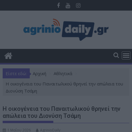
Π
ε
ρ
ά
σ
τ
ε
σ
τ
ο
Είστε εδώ:
Αρχική
Αθλητικά
π
ε
Η οικογένεια του Παναιτωλικού θρηνεί την απώλεια του
ρ
Διονύση Τσάμη
ι
ε
Η οικογένεια του Παναιτωλικού θρηνεί την
χ
απώλεια του Διονύση Τσάμη
ό
μ
1 Μαΐου 2026
AgrinioDaily
ε