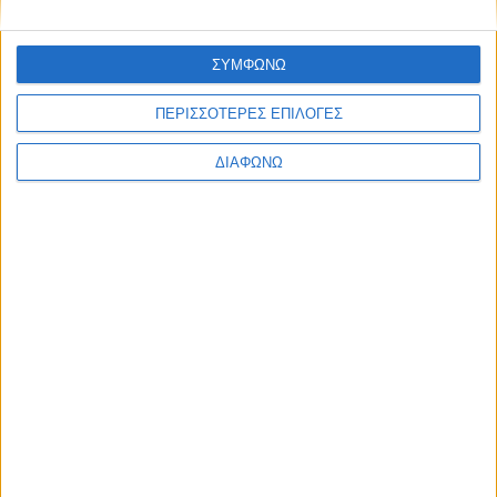
7 Αυγούστου 2026
ΣΥΜΦΩΝΩ
ΦΕΚ-χαστούκι στο Υπουργείο Υγείας: 19 μήνες εμπαιγμού για
τον Ιατρικό Σύλλογο Αγρινίου από τον Άδωνι Γεωργιάδη
ΠΕΡΙΣΣΟΤΕΡΕΣ ΕΠΙΛΟΓΕΣ
ΔΙΑΦΩΝΩ