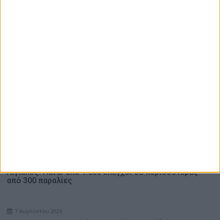
8ος Αλύζιος Αγώνας δρόμου Βάρνακα – Μύτικα: Ο χάρτης
των διαδρομών και η φόρμα συμμετοχής
Ενδιαφέρουν
8 Αυγούστου 2026
Αντάμωμα απανταχού Αργυροπηγαδιτών – Στο Αργυρό
Πηγάδι του Δήμου Θέρμου ο Μητροπολίτης
Δαμασκηνός (Photos)
7 Αυγούστου 2026
Αιγιαλός: Πάνω από 1.500 έλεγχοι σε περισσότερες
από 300 παραλίες
7 Αυγούστου 2026