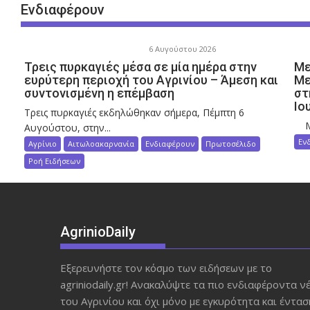
Ενδιαφέρουν
6 Αυγούστου 2026
Τρεις πυρκαγιές μέσα σε μία ημέρα στην
Με
ευρύτερη περιοχή του Αγρινίου – Άμεση και
Με
συντονισμένη η επέμβαση
στ
Ιο
Τρεις πυρκαγιές εκδηλώθηκαν σήμερα, Πέμπτη 6
Με 
Αυγούστου, στην...
Εν
Αγρίνιο
Αιτωλοακαρνανία
Ενδιαφέρουν
Πρωτοσέλιδο
Ροή Ειδήσεων
AgrinioDaily
Εξερευνήστε τον κόσμο των ειδήσεων με το
agriniodaily.gr! Ανακαλύψτε τα πιο ενδιαφέροντα ν
του Αγρινίου και όχι μόνο με εγκυρότητα και έντασ