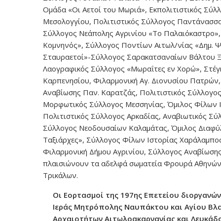
Ομάδα «Οι Αετοί του Μωριά», Εκπολιτιστικός Σύλ
Μεσολογγίου, Πολιτιστικός Σύλλογος Παντάνασσα
Σύλλογος Νεάπολης Αγρινίου «Το Παλαιόκαστρο», 
Κομνηνός», Σύλλογος Ποντίων Αιτωλ/νίας «Δημ. Ψ
Σταυραετοί»-Σύλλογος Σαρακατσαναίων Βάλτου Ξ
Λαογραφικός Σύλλογος «Μωραΐτες εν Χορώ», Στέγ
Καρπενησίου, Φιλαρμονική Αγ. Διονυσίου Πατρών,
Αναβίωσης Παν. Καρατζάς, Πολιτιστικός Σύλλογος
Μορφωτικός Σύλλογος Μεσσηνίας, Όμιλος Φίλων Ι
Πολιτιστικός Σύλλογος Αρκαδίας, Αναβιωτικός Σύ
Σύλλογος Νεοδουσαίων Καλαμάτας, Όμιλος Διαφύλ
Ταξιάρχες», Σύλλογος Φίλων Ιστορίας Χαράλαμπος
Φιλαρμονική Δήμου Αγρινίου, Σύλλογος Αναβίωση
πλαισιώνουν τα αδελφά σωματεία Φρουρά Αθηνών, 
Τρικάλων.
Οι Εορτασμοί της 197ης Επετείου διοργανώ
Ιεράς Μητρόπολης Ναυπάκτου και Αγίου Βλασ
Αρχαιοτήτων Αιτωλοακαρνανίας και Λευκάδο