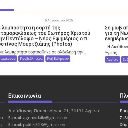
6 Αυγούστου 2026
 λαμπρότητα η εορτή της
Σε μωβ α
ταμορφώσεως του Σωτήρος Χριστού
για τη Ν
ην Πεντάλοφο – Nέος Εφημέριος ο π.
ενημέρωσ
υστίνος Μουρτζιάπης (Photos)
Η Διεύθυνσ
λαμπρότητα εορτάσθηκε σε ολόκληρη την...
Υγείας...
διαφέρουν
Προβεβλημένα
Ροή Ειδήσεων
Αγρίνιο
Εν
Επικοινωνία
Πλ
Διεύθυνση
: Παπαϊωάννου 21, 30131 Αγρίνιο
Επι
έα
Ε-mail
: agriniodaily@gmail.com
Σελ
η.
Ε-mail
: politiki358@gmail.com
Χάρ