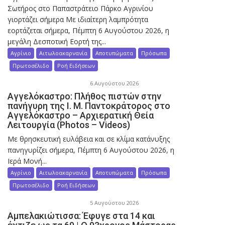
Σωτήρος στο Παπαστράτειο Πάρκο Αγρινίου
γιορτάζει σήμερα Με ιδιαίτερη λαμπρότητα
εορτάζεται σήμερα, Πέμπτη 6 Αυγούστου 2026, η
μεγάλη Δεσποτική Εορτή της...
Αγρίνιο
Αιτωλοακαρνανία
Αποτυπώματα
Πρόσωπα
Πρωτοσέλιδο
Ροή Ειδήσεων
6 Αυγούστου 2026
Αγγελόκαστρο: Πλήθος πιστών στην
πανήγυρη της Ι. Μ. Παντοκράτορος στο
Αγγελόκαστρο – Αρχιερατική Θεία
Λειτουργία (Photos – Videos)
Με θρησκευτική ευλάβεια και σε κλίμα κατάνυξης
πανηγυρίζει σήμερα, Πέμπτη 6 Αυγούστου 2026, η
Ιερά Μονή...
Αγρίνιο
Αιτωλοακαρνανία
Αποτυπώματα
Πρόσωπα
Πρωτοσέλιδο
Ροή Ειδήσεων
5 Αυγούστου 2026
Αμπελακιώτισσα: Έφυγε στα 14 και