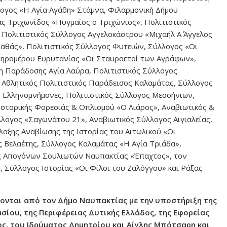
λογος «Η Αγία Αγάθη» Στάμνα, Φιλαρμονική Δήμου
ς Τριχωνίδος «Πυγμαίος ο Τριχώνιος», Πολιτιστικός
Πολιτιστικός Σύλλογος Αγγελοκάστρου «Μιχαήλ Α΄ Άγγελος
αθάς», Πολιτιστικός Σύλλογος Φυτειών, Σύλλογος «Οι
ηρομέρου Ευρυτανίας «Οι Σταυραετοί των Αγράφων»,
η Παράδοσης Αγία Λαύρα, Πολιτιστικός Σύλλογος
 Αθλητικός Πολιτιστικός Παράδεισος Καλαμάτας, Σύλλογος
 Ελληνομνήμονες, Πολιτιστικός Σύλλογος Μεσσήνιων,
στορικής Φορεσιάς & Οπλισμού «Ο Λιάρος», Αναβιωτικός &
λλογος «Σαγωνάτου 21», Αναβιωτικός Σύλλογος Αιγιαλείας,
αξης Αναβίωσης της Ιστορίας του Αιτωλικού «Οι
 Βελαέτης, Σύλλογος Καλαμάτας «Η Αγία Τριάδα»,
ς Απογόνων Σουλιωτών Ναυπακτίας «Έπαχτος», τον
Σύλλογος Ιστορίας «Οι Φίλοι του Ζαλόγγου» και Ράξας
νονται από τον Δήμο Ναυπακτίας με την υποστήριξη της
ίου, της Περιφέρειας Δυτικής Ελλάδος, της Εφορείας
ς, του Ιδρύματος Δημητρίου και Αίγλης Μπότσαρη και