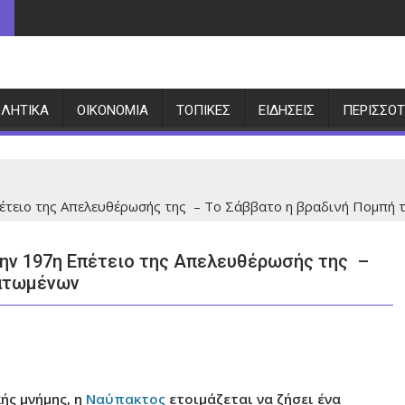
ΛΗΤΙΚΆ
ΟΙΚΟΝΟΜΊΑ
ΤΟΠΙΚΈΣ
ΕΙΔΉΣΕΙΣ
ΠΕΡΙΣΣΌ
πέτειο της Απελευθέρωσής της – Το Σάββατο η βραδινή Πομπή
την 197η Επέτειο της Απελευθέρωσής της –
ματωμένων
ής μνήμης, η
Ναύπακτος
ετοιμάζεται να ζήσει ένα