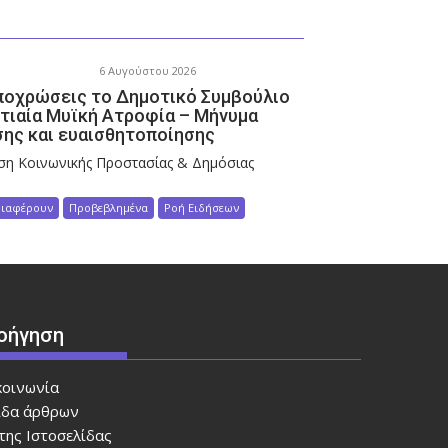
6 Αυγούστου 2026
ποχρώσεις το Δημοτικό Συμβούλιο
ωτιαία Μυϊκή Ατροφία – Μήνυμα
ης και ευαισθητοποίησης
η Κοινωνικής Προστασίας & Δημόσιας
διαφέρουν
Προβεβλημένα
Ροή Ειδήσεων
οήγηση
κοινωνία
ίδα άρθρων
της Ιστοσελίδας