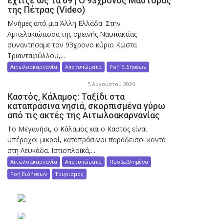
έχτιζε ως τα 69 | Ο 93χρονος Μάστορας
της Πέτρας (Video)
Μνήμες από μια Άλλη Ελλάδα. Στην
Αμπελακιώτισσα της ορεινής Ναυπακτίας
συναντήσαμε τον 93χρονο κύριο Κώστα
Τριανταφύλλου,...
Αιτωλοακαρνανία
Αποτυπώματα
Ροή Ειδήσεων
5 Αυγούστου 2026
Καστός, Κάλαμος: Ταξίδι στα
καταπράσινα νησιά, σκορπισμένα γύρω
από τις ακτές της Αιτωλοακαρνανίας
Το Μεγανήσι, ο Κάλαμος και ο Καστός είναι
υπέροχοι μικροί, καταπράσινοι παράδεισοι κοντά
στη Λευκάδα. Ιστιοπλοϊκά,...
Αιτωλοακαρνανία
Αποτυπώματα
Προβεβλημένα
Ροή Ειδήσεων
Τουρισμός