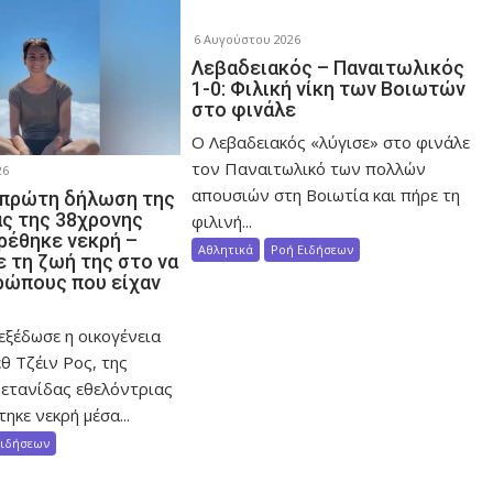
6 Αυγούστου 2026
Λεβαδειακός – Παναιτωλικός
1-0: Φιλική νίκη των Βοιωτών
στο φινάλε
Ο Λεβαδειακός «λύγισε» στο φινάλε
τον Παναιτωλικό των πολλών
26
απουσιών στη Βοιωτία και πήρε τη
 πρώτη δήλωση της
ας της 38χρονης
φιλινή...
ρέθηκε νεκρή –
Αθλητικά
Ροή Ειδήσεων
 τη ζωή της στο να
ρώπους που είχαν
εξέδωσε η οικογένεια
θ Τζέιν Ρος, της
ετανίδας εθελόντριας
ηκε νεκρή μέσα...
Ειδήσεων