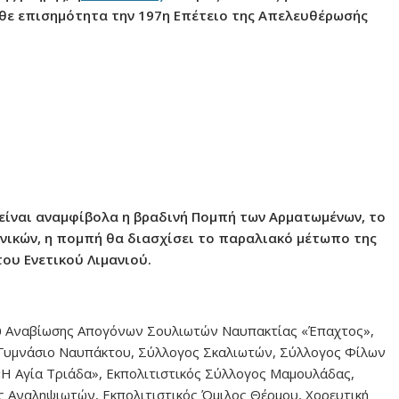
άθε επισημότητα την 197η Επέτειο της Απελευθέρωσής
 είναι αναμφίβολα η βραδινή Πομπή των Αρματωμένων, το
νικών, η πομπή θα διασχίσει το παραλιακό μέτωπο της
του Ενετικού Λιμανιού.
υ Αναβίωσης Απογόνων Σουλιωτών Ναυπακτίας «Έπαχτος»,
Γυμνάσιο Ναυπάκτου, Σύλλογος Σκαλιωτών, Σύλλογος Φίλων
Η Αγία Τριάδα», Εκπολιτιστικός Σύλλογος Μαμουλάδας,
 Αναληψιωτών, Εκπολιτιστικός Όμιλος Θέρμου, Χορευτική