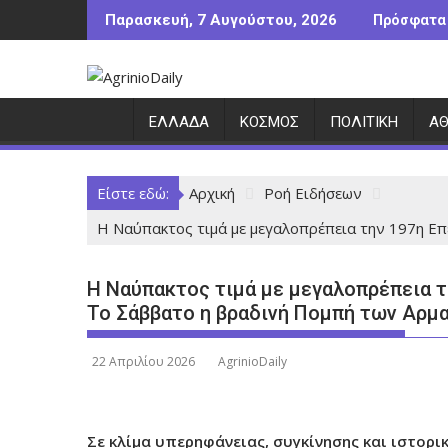
Π
Παρασκευή, 7 Αυγούστου, 2026
Πρόσφατα
ε
ρ
ά
σ
ΕΛΛΆΔΑ
ΚΌΣΜΟΣ
ΠΟΛΙΤΙΚΉ
ΑΘ
τ
ε
σ
Είστε εδώ:
Αρχική
Ροή Ειδήσεων
τ
ο
Η Ναύπακτος τιμά με μεγαλοπρέπεια την 197η Ε
π
ε
Η Ναύπακτος τιμά με μεγαλοπρέπεια 
ρ
Το Σάββατο η βραδινή Πομπή των Αρ
ι
ε
22 Απριλίου 2026
AgrinioDaily
χ
ό
μ
Σε κλίμα υπερηφάνειας, συγκίνησης και ιστορικ
ε