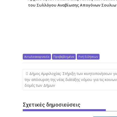
του Συλλόγου Αναβίωσης Απογόνων Σουλιω
Αιτωλοακαρνανία
Προβεβλημένα
Ροή Ειδήσεων
Π
Δήμος Αμφιλοχίας: Στήριξη των κινητοποιήσεων γι
λ
την απόσυρση της νέας διάταξης νόμου για τις κοινων
δομές των Δήμων
ο
ή
γ
Σχετικές δημοσιεύσεις
η
σ