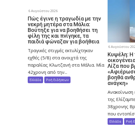
η
ά
6 Αυγούστου 2026
Πώς έγινε η τραγωδία με την
ρ
νεκρή μητέρα στα Μάλια:
θ
Βούτηξε για να βοηθήσει τη
ρ
φίλη της και πνίγηκε, τα
παιδιά φώναζαν για βοήθεια
ω
6 Αυγούστου 20
Τραγικές στιγμές εκτυλίχτηκαν
ν
Κυψέλη: Η
εχθές (5/8) στα ανοιχτά της
οικογένει
παραλίας Κλωτζανή στα Μάλια. Μία
Λίζα που β
«Αφιέρωσε
42χρονη από την...
βοηθά ανθ
Ελλάδα
Ροή Ειδήσεων
ανάγκη»
Ανακοίνωση 
της Ελίζαμπε
38χρονης Βρ
που εντοπίστ
Ελλάδα
Ροή 