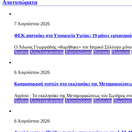
Αποτυπώματα
7 Αυγούστου 2026
ΦΕΚ-χαστούκι στο Υπουργείο Υγείας: 19 μήνες εμπαιγμού 
Ο Άδωνις Γεωργιάδης «θυμήθηκε» τον Ιατρικό Σύλλογο μόνο ότ
Αγρίνιο
Αιτωλοακαρνανία
Αποτυπώματα
Πολιτική
Πρόσωπα
6 Αυγούστου 2026
Κοσμοσυρροή πιστών στο εκκλησάκι της Μεταμορφώσεως 
Αγρίνιο : Το εκκλησάκι της Μεταμορφώσεως του Σωτήρος στο
Αγρίνιο
Αιτωλοακαρνανία
Αποτυπώματα
Πρόσωπα
Πρωτοσέ
6 Αυγούστου 2026