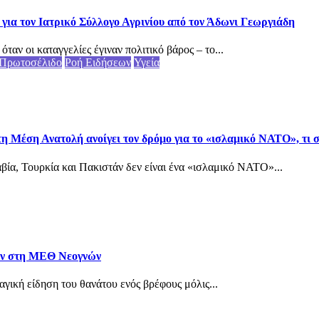
για τον Ιατρικό Σύλλογο Αγρινίου από τον Άδωνι Γεωργιάδη
αν οι καταγγελίες έγιναν πολιτικό βάρος – το...
Πρωτοσέλιδο
Ροή Ειδήσεων
Υγεία
τη Μέση Ανατολή ανοίγει τον δρόμο για το «ισλαμικό ΝΑΤΟ», τι
ία, Τουρκία και Πακιστάν δεν είναι ένα «ισλαμικό ΝΑΤΟ»...
ταν στη ΜΕΘ Νεογνών
αγική είδηση του θανάτου ενός βρέφους μόλις...