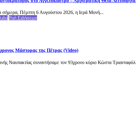
αντοκράτορος στο Αγγελόκαστρο – Αρχιερατική Θεία Λειτουργία (
ι σήμερα, Πέμπτη 6 Αυγούστου 2026, η Ιερά Μονή...
λιδο
Ροή Ειδήσεων
3χρονος Μάστορας της Πέτρας (Video)
ινής Ναυπακτίας συναντήσαμε τον 93χρονο κύριο Κώστα Τριανταφύλλ