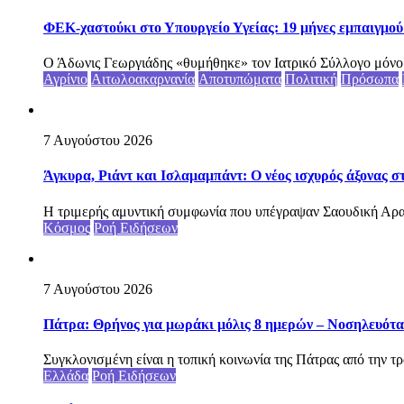
ΦΕΚ-χαστούκι στο Υπουργείο Υγείας: 19 μήνες εμπαιγμού 
Ο Άδωνις Γεωργιάδης «θυμήθηκε» τον Ιατρικό Σύλλογο μόνο ότ
Αγρίνιο
Αιτωλοακαρνανία
Αποτυπώματα
Πολιτική
Πρόσωπα
7 Αυγούστου 2026
Άγκυρα, Ριάντ και Ισλαμαμπάντ: Ο νέος ισχυρός άξονας σ
Η τριμερής αμυντική συμφωνία που υπέγραψαν Σαουδική Αραβ
Κόσμος
Ροή Ειδήσεων
7 Αυγούστου 2026
Πάτρα: Θρήνος για μωράκι μόλις 8 ημερών – Νοσηλευό
Συγκλονισμένη είναι η τοπική κοινωνία της Πάτρας από την τρ
Ελλάδα
Ροή Ειδήσεων