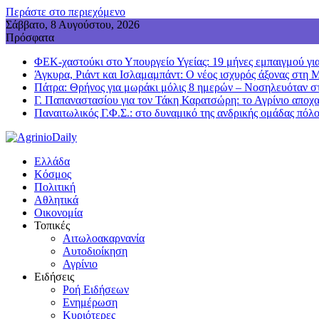
Περάστε στο περιεχόμενο
Σάββατο, 8 Αυγούστου, 2026
Πρόσφατα
ΦΕΚ-χαστούκι στο Υπουργείο Υγείας: 19 μήνες εμπαιγμού για
Άγκυρα, Ριάντ και Ισλαμαμπάντ: Ο νέος ισχυρός άξονας στη 
Πάτρα: Θρήνος για μωράκι μόλις 8 ημερών – Νοσηλευόταν
Γ. Παπαναστασίου για τον Τάκη Καρατσώρη: το Αγρίνιο αποχα
Παναιτωλικός Γ.Φ.Σ.: στο δυναμικό της ανδρικής ομάδας πόλ
Ελλάδα
Κόσμος
Πολιτική
Αθλητικά
Οικονομία
Τοπικές
Αιτωλοακαρνανία
Αυτοδιοίκηση
Αγρίνιο
Ειδήσεις
Ροή Ειδήσεων
Ενημέρωση
Κυριότερες