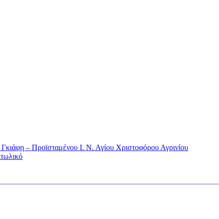
 Γκιάφη – Προϊσταμένου Ι. Ν. Αγίου Χριστοφόρου Αγρινίου
ιτωλικό