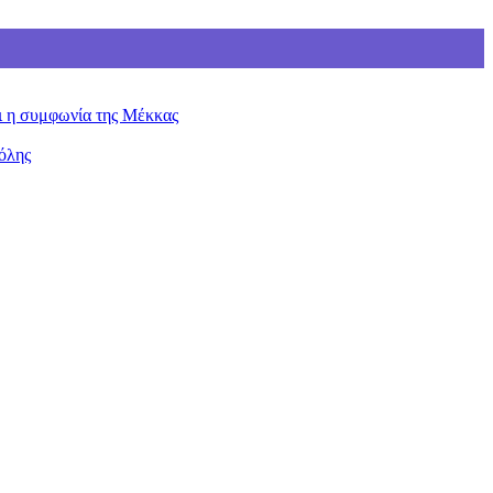
ει η συμφωνία της Μέκκας
όλης