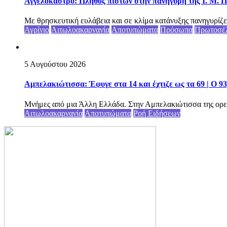
Αγγελόκαστρο: Πλήθος πιστών στην πανήγυρη της Ι. Μ. Π
Με θρησκευτική ευλάβεια και σε κλίμα κατάνυξης πανηγυρίζε
Αγρίνιο
Αιτωλοακαρνανία
Αποτυπώματα
Πρόσωπα
Πρωτοσέ
5 Αυγούστου 2026
Αμπελακιώτισσα: Έφυγε στα 14 και έχτιζε ως τα 69 | Ο 9
Μνήμες από μια Άλλη Ελλάδα. Στην Αμπελακιώτισσα της ορε
Αιτωλοακαρνανία
Αποτυπώματα
Ροή Ειδήσεων