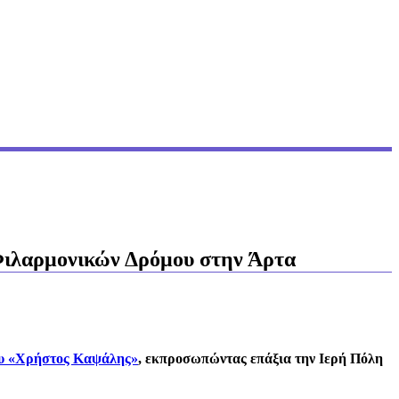
Φιλαρμονικών Δρόμου στην Άρτα
ου «Χρήστος Καψάλης»
, εκπροσωπώντας επάξια την Ιερή Πόλη