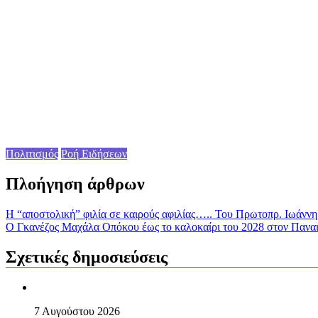
Πολιτισμός
Ροή Ειδήσεων
Πλοήγηση άρθρων
Η “αποστολική” φιλία σε καιρούς αφιλίας….. Toυ Πρωτοπρ. Ιωάννη
O Γκανέζος Μαχάλα Οπόκου έως το καλοκαίρι του 2028 στον Πανα
Σχετικές δημοσιεύσεις
7 Αυγούστου 2026