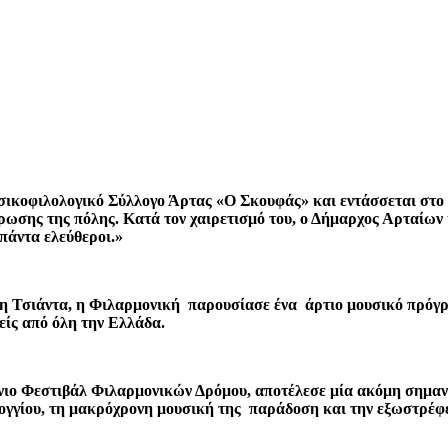
σικοφιλολογικό Σύλλογο Άρτας «Ο Σκουφάς» και εντάσσεται στ
έρωσης της πόλης. Κατά τον χαιρετισμό του, ο Δήμαρχος Αρταίω
πάντα ελεύθεροι.»
ρη Τσιάντα, η Φιλαρμονική παρουσίασε ένα άρτιο μουσικό πρόγ
είς από όλη την Ελλάδα.
ιο Φεστιβάλ Φιλαρμονικών Δρόμου, αποτέλεσε μία ακόμη σημαντ
γγίου, τη μακρόχρονη μουσική της παράδοση και την εξωστρέφει