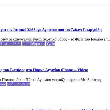
για τον Ιατρικό Σύλλογο Αγρινίου από τον Άδωνι Γεωργιάδη
αν οι καταγγελίες έγιναν πολιτικό βάρος – το ΦΕΚ του Ιουλίου επιβ
Πρωτοσέλιδο
Ροή Ειδήσεων
Υγεία
του Σωτήρος στο Πάρκο Αγρινίου (Photos – Video)
 Παπαστράτειο Πάρκο Αγρινίου γιορτάζει σήμερα Με ιδιαίτερη...
λιδο
Ροή Ειδήσεων