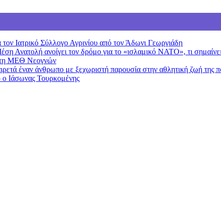
 τον Ιατρικό Σύλλογο Αγρινίου από τον Άδωνι Γεωργιάδη
Μέση Ανατολή ανοίγει τον δρόμο για το «ισλαμικό ΝΑΤΟ», τι σημαίν
 στη ΜΕΘ Νεογνών
ιρετά έναν άνθρωπο με ξεχωριστή παρουσία στην αθλητική ζωή της π
ο ο Ιάσωνας Τουρκομένης