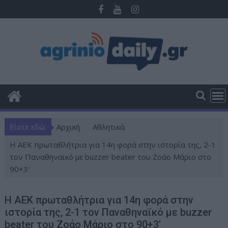
Π
ε
ρ
ά
σ
τ
ε
σ
τ
ο
Είστε εδώ:
Αρχική
Αθλητικά
π
ε
Η ΑΕΚ πρωταθλήτρια για 14η φορά στην ιστορία της, 2-1
ρ
τον Παναθηναϊκό με buzzer beater του Ζοάο Μάριο στο
ι
90+3′
ε
χ
Η ΑΕΚ πρωταθλήτρια για 14η φορά στην
ό
ιστορία της, 2-1 τον Παναθηναϊκό με buzzer
μ
beater του Ζοάο Μάριο στο 90+3′
ε