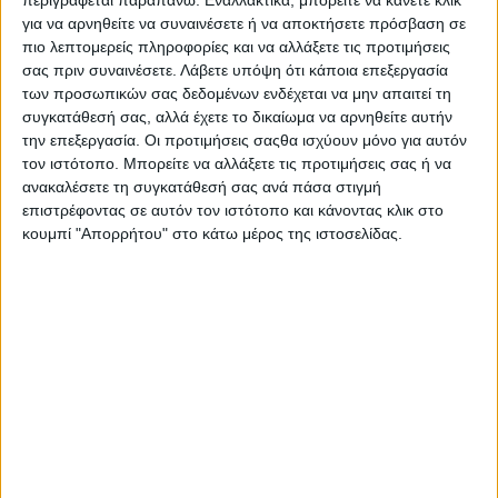
περιγράφεται παραπάνω. Εναλλακτικά, μπορείτε να κάνετε κλικ
Στο 11’ ο Τεττέη ταλαιπώρησε την άμυνα της ΑΕΚ, αλλά το
για να αρνηθείτε να συναινέσετε ή να αποκτήσετε πρόσβαση σε
πλασέ του πέρασε λίγο άουτ, ενώ στο 28’ ο Λαφόν έδειξε
πιο λεπτομερείς πληροφορίες και να αλλάξετε τις προτιμήσεις
καλά αντανακλαστικά στην προσπάθεια του Πινέδα.
σας πριν συναινέσετε.
Λάβετε υπόψη ότι κάποια επεξεργασία
των προσωπικών σας δεδομένων ενδέχεται να μην απαιτεί τη
Ο Τεττέη είχε άλλη μία τελική στο 32’ με την κίνηση που
συγκατάθεσή σας, αλλά έχετε το δικαίωμα να αρνηθείτε αυτήν
έκανε κατά μέτωπο πλασάροντας άουτ, αν και είχε επιλογές
την επεξεργασία. Οι προτιμήσεις σαςθα ισχύουν μόνο για αυτόν
δεξιά κι αριστερά του για να «σπάσει» την μπάλα.
τον ιστότοπο. Μπορείτε να αλλάξετε τις προτιμήσεις σας ή να
ανακαλέσετε τη συγκατάθεσή σας ανά πάσα στιγμή
Στο 39’ ο Κοντούρης έπιασε ένα καταπληκτικό σουτ από τα
επιστρέφοντας σε αυτόν τον ιστότοπο και κάνοντας κλικ στο
30 μέτρα με τον Στρακόσια να κάνει τρομερή επέμβαση στη
κουμπί "Απορρήτου" στο κάτω μέρος της ιστοσελίδας.
γωνία του, ενώ στο 45’+1’ η ΑΕΚ σκόραρε με τον Βάργκα,
χωρίς, ωστόσο να μετρήσει το γκολ του Ούγγρου.
Ο β’ βοηθός έδειξε οφσάιντ, το οποίο επιβεβαιώθηκε κι απ’
τον έλεγχο του VAR με το ημί-αυτόματο οφσάιντ να δείχνει
πως ο επιθετικός της ΑΕΚ ήταν… εκατοστά πιο μπροστά απ’
τον Καλάμπρια κι ακάλυπτος.
Στο δεύτερο ημίχρονο ο Παναθηναϊκός συνέχισε να έχει
πολύ συμπαγή εικόνα και στο 63’ άνοιξε το σκορ.