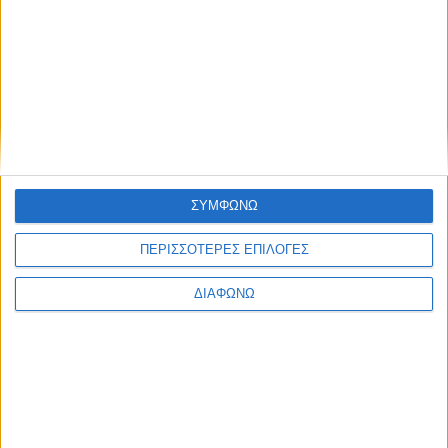
Γ. Παπαναστασίου για τον Τάκη Καρατσώρη: το
Αγρίνιο αποχαιρετά έναν άνθρωπο με ξεχωριστή
παρουσία στην αθλητική ζωή της πόλης
ΣΥΜΦΩΝΩ
Αποτυπώματα
ΠΕΡΙΣΣΟΤΕΡΕΣ ΕΠΙΛΟΓΕΣ
ΔΙΑΦΩΝΩ