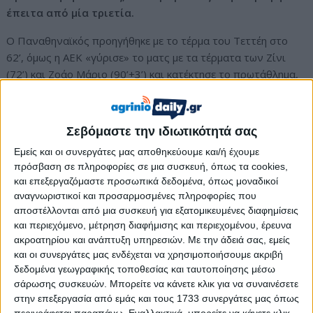
έπειτα από μία τριετία.
Ο Παναθηναϊκός προηγήθηκε με το τέρμα του Τεττέη στο
62’, όμως η ΑΕΚ «γύρισε» το ματς με τα τέρματα των Ζίνι
(72’) και Ζοάο Μάριο (90’+3’) και κατέκτησε το πρωτάθλημα,
δύο αγωνιστικές πριν τη λήξη των Playoffs.
Ο Παναθηναϊκός προσέγγισε πρώτος την περιοχή της ΑΕΚ
Σεβόμαστε την ιδιωτικότητά σας
και μόλις στο 6ο λεπτό είχε σπουδαία ευκαιρία με τον
Παντελίδη.
Εμείς και οι συνεργάτες μας αποθηκεύουμε και/ή έχουμε
πρόσβαση σε πληροφορίες σε μια συσκευή, όπως τα cookies,
Ο Κυριακόπουλος γύρισε την μπάλα προς τα μέσα, με τον
και επεξεργαζόμαστε προσωπικά δεδομένα, όπως μοναδικοί
Παντελίδη να κάνει ο κοντρόλ και να σουτάρει μεμιάς, αλλά
αναγνωριστικοί και προσαρμοσμένες πληροφορίες που
αποστέλλονται από μια συσκευή για εξατομικευμένες διαφημίσεις
να μην αιφνιδιάζει τον Στρακόσια που είχε καλή
και περιεχόμενο, μέτρηση διαφήμισης και περιεχομένου, έρευνα
τοποθέτηση και μπλόκαρε σταθερά.
ακροατηρίου και ανάπτυξη υπηρεσιών.
Με την άδειά σας, εμείς
και οι συνεργάτες μας ενδέχεται να χρησιμοποιήσουμε ακριβή
Δύο λεπτά αργότερα η ΑΕΚ «απάντησε» με το πλασέ του
δεδομένα γεωγραφικής τοποθεσίας και ταυτοποίησης μέσω
Κοϊτά απ’ το όριο της περιοχής, όμως ο Λαφόν έκανε μια
σάρωσης συσκευών. Μπορείτε να κάνετε κλικ για να συναινέσετε
τρομερή επέμβαση στη γωνία του κρατώντας το «μηδέν».
στην επεξεργασία από εμάς και τους 1733 συνεργάτες μας όπως