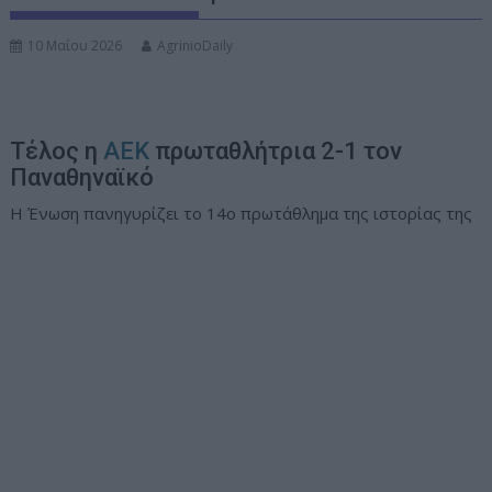
ν
10 Μαΐου 2026
AgrinioDaily
ο
Τέλος η
ΑΕΚ
πρωταθλήτρια 2-1 τον
Παναθηναϊκό
Η Ένωση πανηγυρίζει το 14ο πρωτάθλημα της ιστορίας της