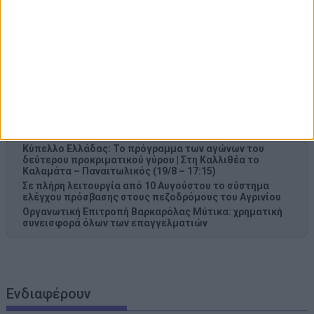
Άγκυρα, Ριάντ και Ισλαμαμπάντ: Ο νέος ισχυρός άξονας
στη Μέση Ανατολή ανοίγει τον δρόμο για το «ισλαμικό
ΝΑΤΟ», τι σημαίνει η συμφωνία της Μέκκας
Πάτρα: Θρήνος για μωράκι μόλις 8 ημερών –
Νοσηλευόταν στη ΜΕΘ Νεογνών
Γ. Παπαναστασίου για τον Τάκη Καρατσώρη: το Αγρίνιο
αποχαιρετά έναν άνθρωπο με ξεχωριστή παρουσία στην
αθλητική ζωή της πόλης
Παναιτωλικός Γ.Φ.Σ.: στο δυναμικό της ανδρικής ομάδας
πόλο ο Ιάσωνας Τουρκομένης
Κύπελλο Ελλάδας: Το πρόγραμμα των αγώνων του
δεύτερου προκριματικού γύρου | Στη Καλλιθέα το
Καλαμάτα – Παναιτωλικός (19/8 – 17:15)
Σε πλήρη λειτουργία από 10 Αυγούστου το σύστημα
ελέγχου πρόσβασης στους πεζοδρόμους του Αγρινίου
Οργανωτική Επιτροπή Βαρκαρόλας Μύτικα: χρηματική
συνεισφορά όλων των επαγγελματιών
Ενδιαφέρουν