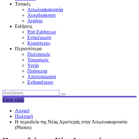
Τοπικές
Αιτωλοακαρνανία
Αυτοδιοίκηση
Αγρίνιο
Ειδήσεις
Ροή Ειδήσεων
Ενημέρωση
Κυριότερες
Περισσότερα
Πολιτισμός
Τουρισμός
Υγεία
Πρόσωπα
Αποτυπώματα
Ενδιαφέρουν
Είστε εδώ:
Αρχική
Πολιτική
H περιοδεία της Νέας Αριστεράς στην Αιτωλοακαρνανία
(Photos)