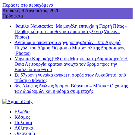
Περάστε στο περιεχόμενο
Κυριακή, 9 Αυγούστου, 2026
Πρόσφατα
Φαμίλα Ναυπακτίας: Με μεγάλη επιτυχία η Γιορτή Πίτας -
Πλήθος κόσμου - αυθεντικό δημοτικό γλέντι (Videos -
Photos)
Αντάμωμα απανταχού Αργυροπηγαδιτών - Στο Αργυρό
Πηγάδι του Δήμου Θέρμου ο Μητροπολίτης Δαμασκηνός
(Photos)
Μήνυμα Κυριακής (9/8) του Μητροπολίτη Δαμασκηνού: Η
Θεία Λειτουργία κρατάει ανοιχτό τον δρόμο προς την
Βασιλεία του Θεού
Σε 57χρονη γυναίκα ανήκει η σορός στον Λυκαβηττό, από
πτώση ο θάνατος
8ος Αλύζιος Αγώνας δρόμου Βάρνακα – Μύτικα: Ο χάρτης
των διαδρομών και η φόρμα συμμετοχής
Ελλάδα
Κόσμος
Πολιτική
Αθλητικά
Οικονομία