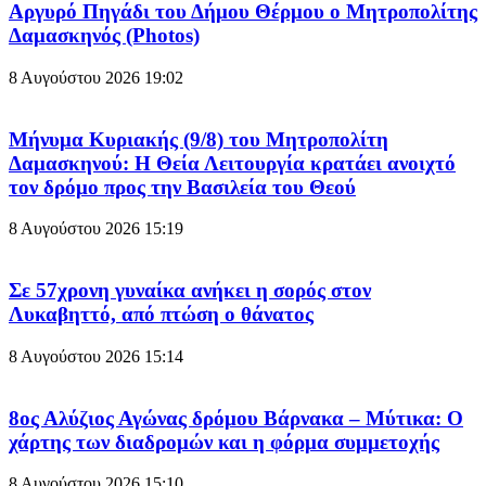
Αργυρό Πηγάδι του Δήμου Θέρμου ο Μητροπολίτης
Δαμασκηνός (Photos)
8 Αυγούστου 2026
19:02
Μήνυμα Κυριακής (9/8) του Μητροπολίτη
Δαμασκηνού: Η Θεία Λειτουργία κρατάει ανοιχτό
τον δρόμο προς την Βασιλεία του Θεού
8 Αυγούστου 2026
15:19
Σε 57χρονη γυναίκα ανήκει η σορός στον
Λυκαβηττό, από πτώση ο θάνατος
8 Αυγούστου 2026
15:14
8ος Αλύζιος Αγώνας δρόμου Βάρνακα – Μύτικα: Ο
χάρτης των διαδρομών και η φόρμα συμμετοχής
8 Αυγούστου 2026
15:10