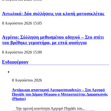
Aιτωλικό: Δύο συλλήψεις για κλοπή μοτοσικλέτας
8 Αυγούστου 2026
15:05
Aγρίνιο: Σύλληψη μεθυσμένου οδηγού – Στο σπίτι
του βρέθηκε γεμιστήρα, με επτά φυσίγγια
8 Αυγούστου 2026
15:00
Ενδιαφέρουν
8 Αυγούστου 2026
Αντάμωμα απανταχού Αργυροπηγαδιτών – Στο Αργυρό
Πηγάδι του Δήμου Θέρμου ο Μητροπολίτης Δαμασκηνός
(Photos)
Την ορεινή κοινότητα Αργυρό Πηγάδι του...