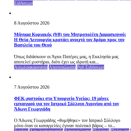
Ειδήσεων
8 Αυγούστου 2026
Μήνυμα Κυριακής (9/8) του Μητροπολίτη Δαμασκηνού:
Η Θεία Λειτουργία κρατάει ανοιχτό τον δρόμο προς την
Βασιλεία του Θεού
Όπως διδάσκουν οι Άγιοι Πατέρες μας, η Εκκλησία μας
αποτελεί μυστήριο, διότι έχει ως ιδρυτή και...
Αιτωλοακαρνανία
Αποτυπώματα
Ροή Ειδήσεων
7 Αυγούστου 2026
ΦΕΚ-χαστούκι στο Υπουργείο Υγείας: 19 μήνες
εμπαιγμού για τον Ιατρικό Σύλλογο Αγρινίου από τον
Άδωνι Γεωργιάδη
Ο Άδωνις Γεωργιάδης «θυμήθηκε» τον Ιατρικό Σύλλογο
μόνο όταν οι καταγγελίες έγιναν πολιτικό βάρος – το...
Αγρίνιο
Αιτωλοακαρνανία
Αποτυπώματα
Πολιτική
Πρόσωπα