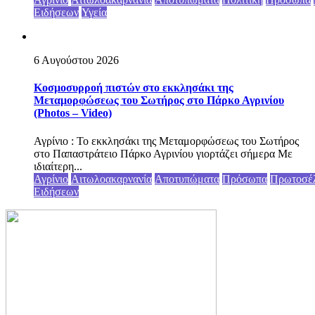
Ειδήσεων
Υγεία
6 Αυγούστου 2026
Κοσμοσυρροή πιστών στο εκκλησάκι της
Μεταμορφώσεως του Σωτήρος στο Πάρκο Αγρινίου
(Photos – Video)
Αγρίνιο : Το εκκλησάκι της Μεταμορφώσεως του Σωτήρος
στο Παπαστράτειο Πάρκο Αγρινίου γιορτάζει σήμερα Με
ιδιαίτερη...
Αγρίνιο
Αιτωλοακαρνανία
Αποτυπώματα
Πρόσωπα
Πρωτοσέ
Ειδήσεων