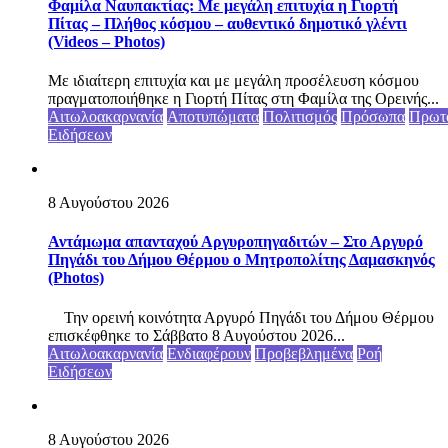
Φαμίλα Ναυπακτίας: Με μεγάλη επιτυχία η Γιορτή
Πίτας – Πλήθος κόσμου – αυθεντικό δημοτικό γλέντι
(Videos – Photos)
Με ιδιαίτερη επιτυχία και με μεγάλη προσέλευση κόσμου
πραγματοποιήθηκε η Γιορτή Πίτας στη Φαμίλα της Ορεινής...
Αιτωλοακαρνανία
Αποτυπώματα
Πολιτισμός
Πρόσωπα
Πρωτ
Ειδήσεων
8 Αυγούστου 2026
Αντάμωμα απανταχού Αργυροπηγαδιτών – Στο Αργυρό
Πηγάδι του Δήμου Θέρμου ο Μητροπολίτης Δαμασκηνός
(Photos)
Την ορεινή κοινότητα Αργυρό Πηγάδι του Δήμου Θέρμου
επισκέφθηκε το Σάββατο 8 Αυγούστου 2026...
Αιτωλοακαρνανία
Ενδιαφέρουν
Προβεβλημένα
Ροή
Ειδήσεων
8 Αυγούστου 2026