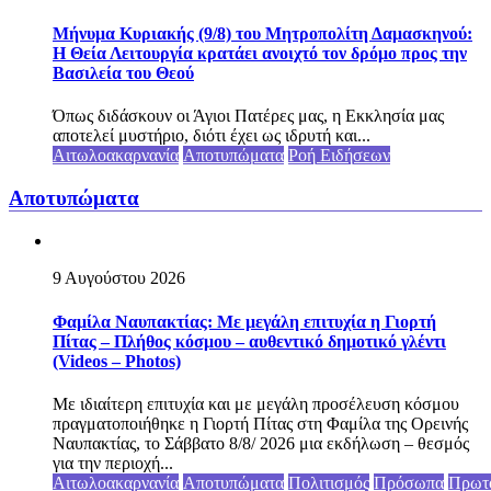
Μήνυμα Κυριακής (9/8) του Μητροπολίτη Δαμασκηνού:
Η Θεία Λειτουργία κρατάει ανοιχτό τον δρόμο προς την
Βασιλεία του Θεού
Όπως διδάσκουν οι Άγιοι Πατέρες μας, η Εκκλησία μας
αποτελεί μυστήριο, διότι έχει ως ιδρυτή και...
Αιτωλοακαρνανία
Αποτυπώματα
Ροή Ειδήσεων
Αποτυπώματα
9 Αυγούστου 2026
Φαμίλα Ναυπακτίας: Με μεγάλη επιτυχία η Γιορτή
Πίτας – Πλήθος κόσμου – αυθεντικό δημοτικό γλέντι
(Videos – Photos)
Με ιδιαίτερη επιτυχία και με μεγάλη προσέλευση κόσμου
πραγματοποιήθηκε η Γιορτή Πίτας στη Φαμίλα της Ορεινής
Ναυπακτίας, το Σάββατο 8/8/ 2026 μια εκδήλωση – θεσμός
για την περιοχή...
Αιτωλοακαρνανία
Αποτυπώματα
Πολιτισμός
Πρόσωπα
Πρωτ