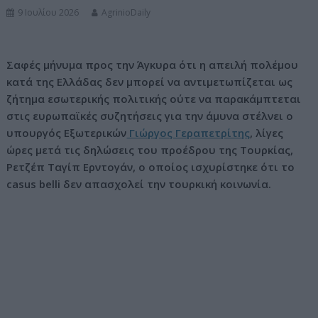
9 Ιουλίου 2026
AgrinioDaily
ν
ο
Σαφές μήνυμα προς την Άγκυρα ότι η απειλή πολέμου
κατά της Ελλάδας δεν μπορεί να αντιμετωπίζεται ως
ζήτημα εσωτερικής πολιτικής ούτε να παρακάμπτεται
στις ευρωπαϊκές συζητήσεις για την άμυνα στέλνει ο
υπουργός Εξωτερικών
Γιώργος Γεραπετρίτης
, λίγες
ώρες μετά τις δηλώσεις του προέδρου της Τουρκίας,
Ρετζέπ Ταγίπ Ερντογάν, ο οποίος ισχυρίστηκε ότι το
casus belli δεν απασχολεί την τουρκική κοινωνία.