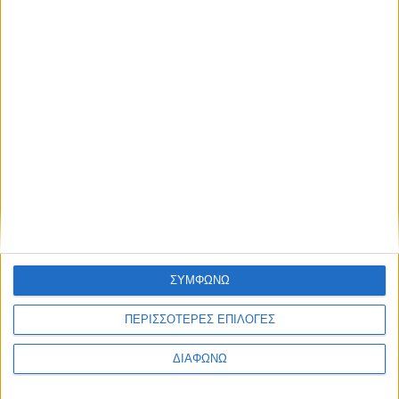
Άμεση κινητοποίηση για την πυρκαγιά στην
Ερμίτσα Αγρινίου – Υπό έλεγχο η φωτιά
ΣΥΜΦΩΝΩ
ΠΕΡΙΣΣΟΤΕΡΕΣ ΕΠΙΛΟΓΕΣ
ΔΙΑΦΩΝΩ