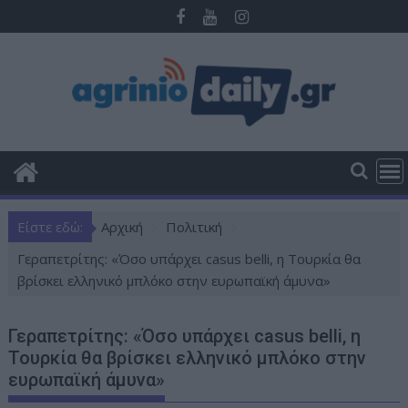
Π
ε
ρ
ά
σ
τ
ε
σ
τ
ο
Είστε εδώ:
Αρχική
Πολιτική
π
ε
Γεραπετρίτης: «Όσο υπάρχει casus belli, η Τουρκία θα
ρ
βρίσκει ελληνικό μπλόκο στην ευρωπαϊκή άμυνα»
ι
ε
Γεραπετρίτης: «Όσο υπάρχει casus belli, η
χ
Τουρκία θα βρίσκει ελληνικό μπλόκο στην
ό
ευρωπαϊκή άμυνα»
μ
ε