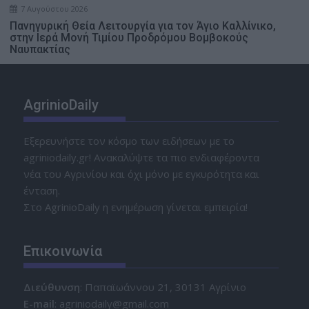
7 Αυγούστου 2026
Πανηγυρική Θεία Λειτουργία για τον Άγιο Καλλίνικο,
στην Ιερά Μονή Τιμίου Προδρόμου Βομβοκούς
Ναυπακτίας
AgrinioDaily
Εξερευνήστε τον κόσμο των ειδήσεων με το
agriniodaily.gr! Ανακαλύψτε τα πιο ενδιαφέροντα
νέα του Αγρινίου και όχι μόνο με εγκυρότητα και
ένταση.
Στο AgrinioDaily η ενημέρωση γίνεται εμπειρία!
Επικοινωνία
Διεύθυνση
: Παπαϊωάννου 21, 30131 Αγρίνιο
Ε-mail
: agriniodaily@gmail.com