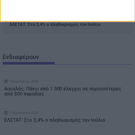
ΠΑΣΟΚ: Φορτώνουν στους πολίτες το τεράστιο κόστος
της δικής τους αποτυχίας στην ενέργεια
Ενημέρωση για ασφαλτοστρώσεις σε τμήματα οδών του
Αστακού – Δείτε οδηγίες
ΕΛΣΤΑΤ: Στο 3,4% ο πληθωρισμός τον Ιούλιο
Ενδιαφέρουν
7 Αυγούστου 2026
Αιγιαλός: Πάνω από 1.500 έλεγχοι σε περισσότερες
από 300 παραλίες
7 Αυγούστου 2026
ΕΛΣΤΑΤ: Στο 3,4% ο πληθωρισμός τον Ιούλιο