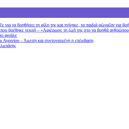
 για να βοηθήσει τη φίλη της και πνίγηκε, τα παιδιά φώναζαν για βο
 που βρέθηκε νεκρή – «Αφιέρωσε τη ζωή της στο να βοηθά ανθρώπου
το φινάλε
ου Αγρινίου – Άμεση και συντονισμένη η επέμβαση
Αλμπάνης