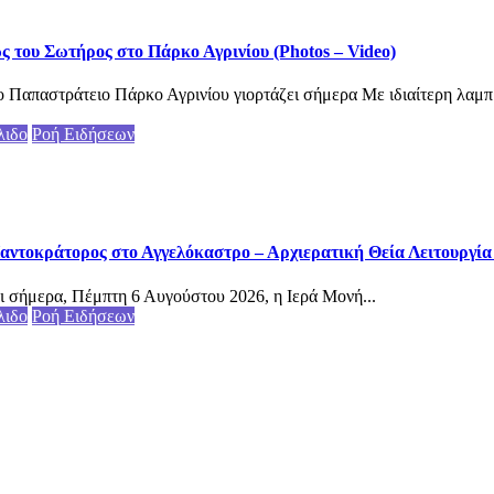
του Σωτήρος στο Πάρκο Αγρινίου (Photos – Video)
 Παπαστράτειο Πάρκο Αγρινίου γιορτάζει σήμερα Με ιδιαίτερη λαμπ
λιδο
Ροή Ειδήσεων
αντοκράτορος στο Αγγελόκαστρο – Αρχιερατική Θεία Λειτουργία (
ι σήμερα, Πέμπτη 6 Αυγούστου 2026, η Ιερά Μονή...
λιδο
Ροή Ειδήσεων