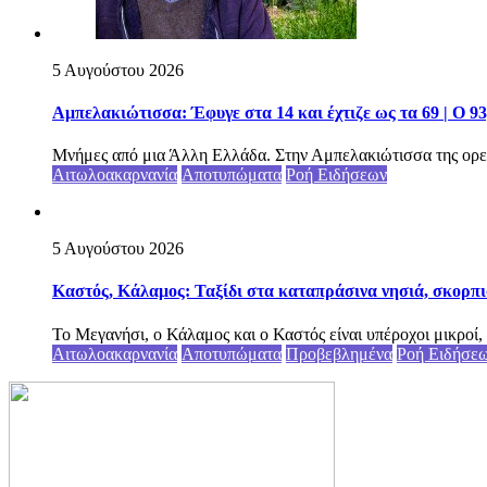
5 Αυγούστου 2026
Αμπελακιώτισσα: Έφυγε στα 14 και έχτιζε ως τα 69 | Ο 9
Μνήμες από μια Άλλη Ελλάδα. Στην Αμπελακιώτισσα της ορε
Αιτωλοακαρνανία
Αποτυπώματα
Ροή Ειδήσεων
5 Αυγούστου 2026
Καστός, Κάλαμος: Ταξίδι στα καταπράσινα νησιά, σκορπι
Το Μεγανήσι, ο Κάλαμος και ο Καστός είναι υπέροχοι μικροί, 
Αιτωλοακαρνανία
Αποτυπώματα
Προβεβλημένα
Ροή Ειδήσε