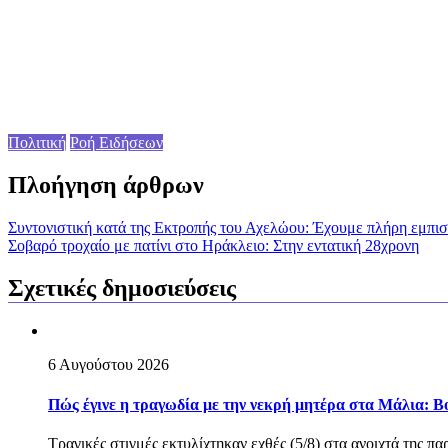
Πολιτική
Ροή Ειδήσεων
Πλοήγηση άρθρων
Συντονιστική κατά της Εκτροπής του Αχελώου: Έχουμε πλήρη εμπι
Σοβαρό τροχαίο με πατίνι στο Ηράκλειο: Στην εντατική 28χρονη
Σχετικές δημοσιεύσεις
6 Αυγούστου 2026
Πώς έγινε η τραγωδία με την νεκρή μητέρα στα Μάλια: Βού
Τραγικές στιγμές εκτυλίχτηκαν εχθές (5/8) στα ανοιχτά της π