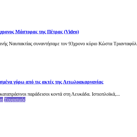
3χρονος Μάστορας της Πέτρας (Video)
ινής Ναυπακτίας συναντήσαμε τον 93χρονο κύριο Κώστα Τριανταφύλλ
σμένα γύρω από τις ακτές της Αιτωλοακαρνανίας
καταπράσινοι παράδεισοι κοντά στη Λευκάδα. Ιστιοπλοϊκά,...
ων
Τουρισμός