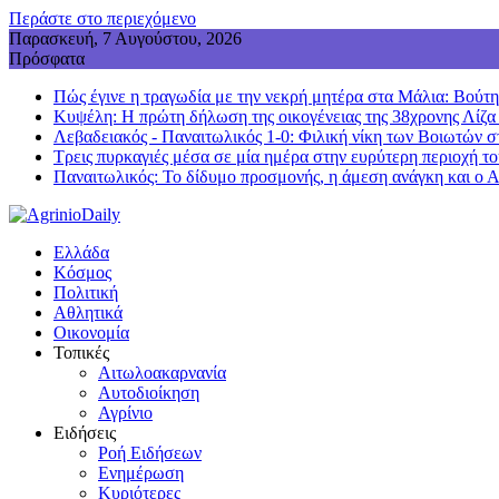
Περάστε στο περιεχόμενο
Παρασκευή, 7 Αυγούστου, 2026
Πρόσφατα
Πώς έγινε η τραγωδία με την νεκρή μητέρα στα Μάλια: Βούτηξε
Κυψέλη: Η πρώτη δήλωση της οικογένειας της 38χρονης Λίζα
Λεβαδειακός - Παναιτωλικός 1-0: Φιλική νίκη των Βοιωτών σ
Τρεις πυρκαγιές μέσα σε μία ημέρα στην ευρύτερη περιοχή τ
Παναιτωλικός: Το δίδυμο προσμονής, η άμεση ανάγκη και ο 
Ελλάδα
Κόσμος
Πολιτική
Αθλητικά
Οικονομία
Τοπικές
Αιτωλοακαρνανία
Αυτοδιοίκηση
Αγρίνιο
Ειδήσεις
Ροή Ειδήσεων
Ενημέρωση
Κυριότερες