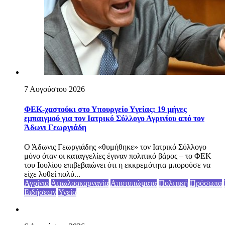
7 Αυγούστου 2026
ΦΕΚ-χαστούκι στο Υπουργείο Υγείας: 19 μήνες
εμπαιγμού για τον Ιατρικό Σύλλογο Αγρινίου από τον
Άδωνι Γεωργιάδη
Ο Άδωνις Γεωργιάδης «θυμήθηκε» τον Ιατρικό Σύλλογο
μόνο όταν οι καταγγελίες έγιναν πολιτικό βάρος – το ΦΕΚ
του Ιουλίου επιβεβαιώνει ότι η εκκρεμότητα μπορούσε να
είχε λυθεί πολύ...
Αγρίνιο
Αιτωλοακαρνανία
Αποτυπώματα
Πολιτική
Πρόσωπα
Ειδήσεων
Υγεία