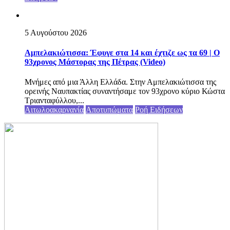
5 Αυγούστου 2026
Αμπελακιώτισσα: Έφυγε στα 14 και έχτιζε ως τα 69 | Ο
93χρονος Μάστορας της Πέτρας (Video)
Μνήμες από μια Άλλη Ελλάδα. Στην Αμπελακιώτισσα της
ορεινής Ναυπακτίας συναντήσαμε τον 93χρονο κύριο Κώστα
Τριανταφύλλου,...
Αιτωλοακαρνανία
Αποτυπώματα
Ροή Ειδήσεων