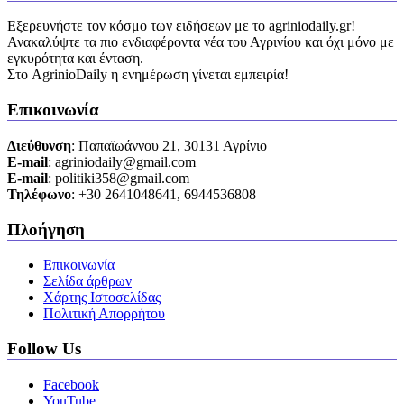
Εξερευνήστε τον κόσμο των ειδήσεων με το agriniodaily.gr!
Ανακαλύψτε τα πιο ενδιαφέροντα νέα του Αγρινίου και όχι μόνο με
εγκυρότητα και ένταση.
Στο AgrinioDaily η ενημέρωση γίνεται εμπειρία!
Επικοινωνία
Διεύθυνση
: Παπαϊωάννου 21, 30131 Αγρίνιο
Ε-mail
: agriniodaily@gmail.com
Ε-mail
: politiki358@gmail.com
Τηλέφωνο
: +30 2641048641, 6944536808
Πλοήγηση
Επικοινωνία
Σελίδα άρθρων
Χάρτης Ιστοσελίδας
Πολιτική Απορρήτου
Follow Us
Facebook
YouTube