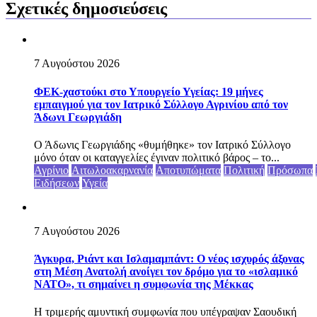
Σχετικές δημοσιεύσεις
7 Αυγούστου 2026
ΦΕΚ-χαστούκι στο Υπουργείο Υγείας: 19 μήνες
εμπαιγμού για τον Ιατρικό Σύλλογο Αγρινίου από τον
Άδωνι Γεωργιάδη
Ο Άδωνις Γεωργιάδης «θυμήθηκε» τον Ιατρικό Σύλλογο
μόνο όταν οι καταγγελίες έγιναν πολιτικό βάρος – το...
Αγρίνιο
Αιτωλοακαρνανία
Αποτυπώματα
Πολιτική
Πρόσωπα
Ειδήσεων
Υγεία
7 Αυγούστου 2026
Άγκυρα, Ριάντ και Ισλαμαμπάντ: Ο νέος ισχυρός άξονας
στη Μέση Ανατολή ανοίγει τον δρόμο για το «ισλαμικό
ΝΑΤΟ», τι σημαίνει η συμφωνία της Μέκκας
Η τριμερής αμυντική συμφωνία που υπέγραψαν Σαουδική