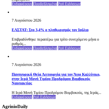
Ενδιαφέρουν
Προβεβλημένα
Ροή Ειδήσεων
7 Αυγούστου 2026
ΕΛΣΤΑΤ: Στο 3,4% ο πληθωρισμός τον Ιούλιο
Επιβραδύνθηκε περαιτέρω για τρίτο συνεχόμενο μήνα ο
ρυθμός...
Ενδιαφέρουν
Προβεβλημένα
Ροή Ειδήσεων
7 Αυγούστου 2026
Πανηγυρική Θεία Λειτουργία για τον Άγιο Καλλίνικο,
στην Ιερά Μονή Τιμίου Προδρόμου Βομβοκούς
Ναυπακτίας
Η Ιερά Μονή Τιμίου Προδρόμου Βομβοκούς, της Ιεράς...
Ενδιαφέρουν
Ροή Ειδήσεων
AgrinioDaily