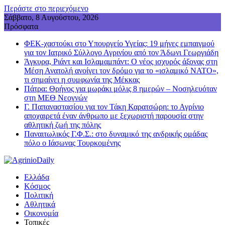
Περάστε στο περιεχόμενο
Σάββατο, 8 Αυγούστου, 2026
Πρόσφατα
ΦΕΚ-χαστούκι στο Υπουργείο Υγείας: 19 μήνες εμπαιγμού
για τον Ιατρικό Σύλλογο Αγρινίου από τον Άδωνι Γεωργιάδη
Άγκυρα, Ριάντ και Ισλαμαμπάντ: Ο νέος ισχυρός άξονας στη
Μέση Ανατολή ανοίγει τον δρόμο για το «ισλαμικό ΝΑΤΟ»,
τι σημαίνει η συμφωνία της Μέκκας
Πάτρα: Θρήνος για μωράκι μόλις 8 ημερών – Νοσηλευόταν
στη ΜΕΘ Νεογνών
Γ. Παπαναστασίου για τον Τάκη Καρατσώρη: το Αγρίνιο
αποχαιρετά έναν άνθρωπο με ξεχωριστή παρουσία στην
αθλητική ζωή της πόλης
Παναιτωλικός Γ.Φ.Σ.: στο δυναμικό της ανδρικής ομάδας
πόλο ο Ιάσωνας Τουρκομένης
Ελλάδα
Κόσμος
Πολιτική
Αθλητικά
Οικονομία
Τοπικές