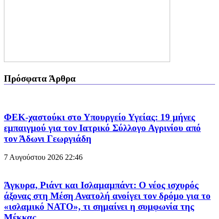
Πρόσφατα Άρθρα
ΦΕΚ-χαστούκι στο Υπουργείο Υγείας: 19 μήνες
εμπαιγμού για τον Ιατρικό Σύλλογο Αγρινίου από
τον Άδωνι Γεωργιάδη
7 Αυγούστου 2026
22:46
Άγκυρα, Ριάντ και Ισλαμαμπάντ: Ο νέος ισχυρός
άξονας στη Μέση Ανατολή ανοίγει τον δρόμο για το
«ισλαμικό ΝΑΤΟ», τι σημαίνει η συμφωνία της
Μέκκας