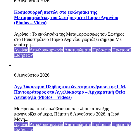
6 Αυγούστου 2026
Κοσμοσυρροή πιστών στο εκκλησάκι της
Μεταμορφώσεως του Σωτήρος στο Πάρκο Αγρινίου
(Photos – Video)
Αγρίνιο : Το εκκλησάκι της Μεταμορφώσεως του Σωτήρος
στο Παπαστράτειο Πάρκο Αγρινίου γιορτάζει σήμερα Με
ιδιαίτερη...
Αγρίνιο
Αιτωλοακαρνανία
Αποτυπώματα
Πρόσωπα
Πρωτοσέ
Ειδήσεων
6 Αυγούστου 2026
Αγγελόκαστρο: Πλήθος πιστών στην πανήγυρη της Ι. Μ.
Παντοκράτορος στο Αγγελόκαστρο – Αρχιερατική Θεία
Λειτουργία (Photos – Videos)
Με θρησκευτική ευλάβεια και σε κλίμα κατάνυξης
πανηγυρίζει σήμερα, Πέμπτη 6 Αυγούστου 2026, η Ιερά
Μονή...
Αγρίνιο
Αιτωλοακαρνανία
Αποτυπώματα
Πρόσωπα
Πρωτοσέ
Ειδήσεων