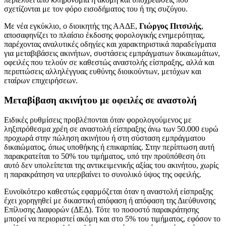
σχετίζονται με τον φόρο εισοδήματος του ή της συζύγου.
Με νέα εγκύκλιο, ο διοικητής της ΑΑΔΕ,
Γιώργος Πιτσιλής
,
αποσαφηνίζει το πλαίσιο έκδοσης φορολογικής ενημερότητας,
παρέχοντας αναλυτικές οδηγίες και χαρακτηριστικά παραδείγματα
για μεταβιβάσεις ακινήτων, συστάσεις εμπράγματων δικαιωμάτων,
οφειλές που τελούν σε καθεστώς αναστολής είσπραξης, αλλά και
περιπτώσεις αλληλέγγυας ευθύνης διοικούντων, μετόχων και
εταίρων επιχειρήσεων.
Μεταβίβαση ακινήτου με οφειλές σε αναστολή
Ειδικές ρυθμίσεις προβλέπονται όταν φορολογούμενος με
ληξιπρόθεσμα χρέη σε αναστολή είσπραξης άνω των 50.000 ευρώ
προχωρά στην πώληση ακινήτου ή στη σύσταση εμπράγματου
δικαιώματος, όπως υποθήκης ή επικαρπίας. Στην περίπτωση αυτή
παρακρατείται το 50% του τιμήματος, υπό την προϋπόθεση ότι
αυτό δεν υπολείπεται της αντικειμενικής αξίας του ακινήτου, χωρίς
η παρακράτηση να υπερβαίνει το συνολικό ύψος της οφειλής.
Ευνοϊκότερο καθεστώς εφαρμόζεται όταν η αναστολή είσπραξης
έχει χορηγηθεί με δικαστική απόφαση ή απόφαση της Διεύθυνσης
Επίλυσης Διαφορών (ΔΕΔ). Τότε το ποσοστό παρακράτησης
μπορεί να περιοριστεί ακόμη και στο 5% του τιμήματος, εφόσον το