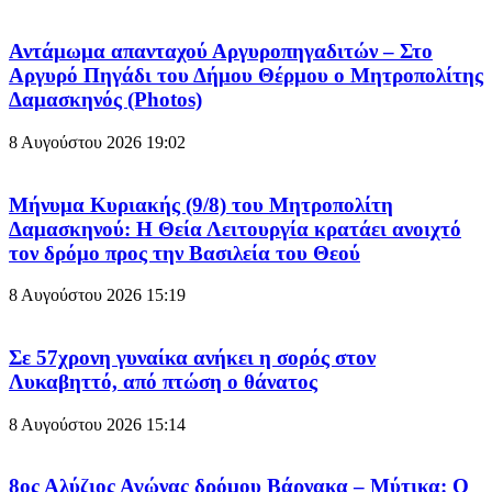
Αντάμωμα απανταχού Αργυροπηγαδιτών – Στο
Αργυρό Πηγάδι του Δήμου Θέρμου ο Μητροπολίτης
Δαμασκηνός (Photos)
8 Αυγούστου 2026
19:02
Μήνυμα Κυριακής (9/8) του Μητροπολίτη
Δαμασκηνού: Η Θεία Λειτουργία κρατάει ανοιχτό
τον δρόμο προς την Βασιλεία του Θεού
8 Αυγούστου 2026
15:19
Σε 57χρονη γυναίκα ανήκει η σορός στον
Λυκαβηττό, από πτώση ο θάνατος
8 Αυγούστου 2026
15:14
8ος Αλύζιος Αγώνας δρόμου Βάρνακα – Μύτικα: Ο