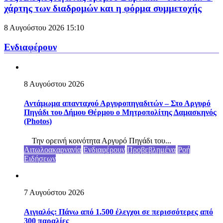
χάρτης των διαδρομών και η φόρμα συμμετοχής
8 Αυγούστου 2026
15:10
Ενδιαφέρουν
8 Αυγούστου 2026
Αντάμωμα απανταχού Αργυροπηγαδιτών – Στο Αργυρό
Πηγάδι του Δήμου Θέρμου ο Μητροπολίτης Δαμασκηνός
(Photos)
Την ορεινή κοινότητα Αργυρό Πηγάδι του...
Αιτωλοακαρνανία
Ενδιαφέρουν
Προβεβλημένα
Ροή
Ειδήσεων
7 Αυγούστου 2026
Αιγιαλός: Πάνω από 1.500 έλεγχοι σε περισσότερες από
300 παραλίες