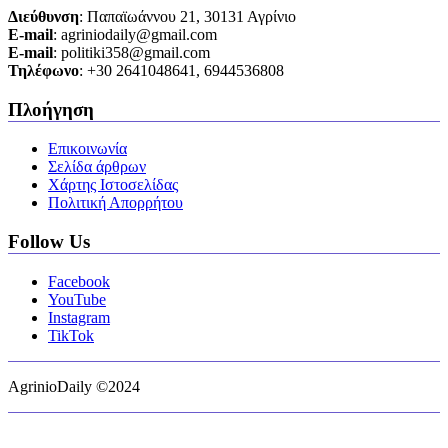
Διεύθυνση
: Παπαϊωάννου 21, 30131 Αγρίνιο
Ε-mail
: agriniodaily@gmail.com
Ε-mail
: politiki358@gmail.com
Τηλέφωνο
: +30 2641048641, 6944536808
Πλοήγηση
Επικοινωνία
Σελίδα άρθρων
Χάρτης Ιστοσελίδας
Πολιτική Απορρήτου
Follow Us
Facebook
YouTube
Instagram
TikTok
AgrinioDaily ©2024