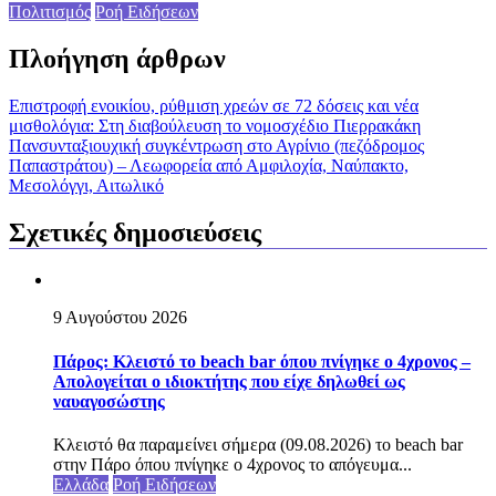
Πολιτισμός
Ροή Ειδήσεων
Πλοήγηση άρθρων
Eπιστροφή ενοικίου, ρύθμιση χρεών σε 72 δόσεις και νέα
μισθολόγια: Στη διαβούλευση το νομοσχέδιο Πιερρακάκη
Πανσυνταξιουχική συγκέντρωση στο Αγρίνιο (πεζόδρομος
Παπαστράτου) – Λεωφορεία από Αμφιλοχία, Ναύπακτο,
Μεσολόγγι, Αιτωλικό
Σχετικές δημοσιεύσεις
9 Αυγούστου 2026
Πάρος: Κλειστό το beach bar όπου πνίγηκε ο 4χρονος –
Απολογείται ο ιδιοκτήτης που είχε δηλωθεί ως
ναυαγοσώστης
Κλειστό θα παραμείνει σήμερα (09.08.2026) το beach bar
στην Πάρο όπου πνίγηκε ο 4χρονος το απόγευμα...
Ελλάδα
Ροή Ειδήσεων