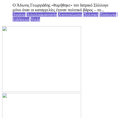
Ο Άδωνις Γεωργιάδης «θυμήθηκε» τον Ιατρικό Σύλλογο
μόνο όταν οι καταγγελίες έγιναν πολιτικό βάρος – το...
Αγρίνιο
Αιτωλοακαρνανία
Αποτυπώματα
Πολιτική
Πρόσωπα
Ειδήσεων
Υγεία