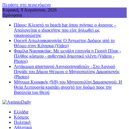
Περάστε στο περιεχόμενο
Κυριακή, 9 Αυγούστου, 2026
Πρόσφατα
Πάρος: Κλειστό το beach bar όπου πνίγηκε ο 4χρονος –
Απολογείται ο ιδιοκτήτης που είχε δηλωθεί ως
ναυαγοσώστης
Ορεινή Αιτωλοακαρνανία: Ο Άγνωστος Δρόμος από το
Θέρμο στην Κόνισκα (Video)
Φαμίλα Ναυπακτίας: Με μεγάλη επιτυχία η Γιορτή Πίτας -
Πλήθος κόσμου - αυθεντικό δημοτικό γλέντι (Videos -
Photos)
Αντάμωμα απανταχού Αργυροπηγαδιτών - Στο Αργυρό
Πηγάδι του Δήμου Θέρμου ο Μητροπολίτης Δαμασκηνός
(Photos)
Μήνυμα Κυριακής (9/8) του Μητροπολίτη Δαμασκηνού: Η
Θεία Λειτουργία κρατάει ανοιχτό τον δρόμο προς την
Βασιλεία του Θεού
Ελλάδα
Κόσμος
Πολιτική
Αθλητικά