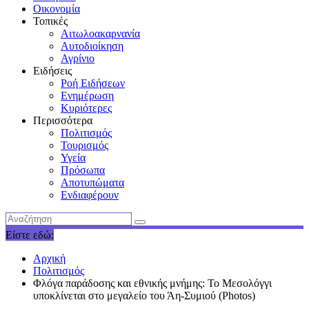
Οικονομία
Τοπικές
Αιτωλοακαρνανία
Αυτοδιοίκηση
Αγρίνιο
Ειδήσεις
Ροή Ειδήσεων
Ενημέρωση
Κυριότερες
Περισσότερα
Πολιτισμός
Τουρισμός
Υγεία
Πρόσωπα
Αποτυπώματα
Ενδιαφέρουν
Είστε εδώ:
Αρχική
Πολιτισμός
Φλόγα παράδοσης και εθνικής μνήμης: Το Μεσολόγγι
υποκλίνεται στο μεγαλείο του Άη-Συμιού (Photos)