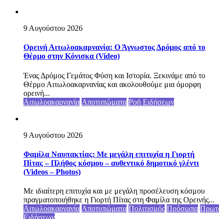
9 Αυγούστου 2026
Ορεινή Αιτωλοακαρνανία: Ο Άγνωστος Δρόμος από το
Θέρμο στην Κόνισκα (Video)
Ένας Δρόμος Γεμάτος Φύση και Ιστορία. Ξεκινάμε από το
Θέρμο Αιτωλοακαρνανίας και ακολουθούμε μια όμορφη
ορεινή...
Αιτωλοακαρνανία
Αποτυπώματα
Ροή Ειδήσεων
9 Αυγούστου 2026
Φαμίλα Ναυπακτίας: Με μεγάλη επιτυχία η Γιορτή
Πίτας – Πλήθος κόσμου – αυθεντικό δημοτικό γλέντι
(Videos – Photos)
Με ιδιαίτερη επιτυχία και με μεγάλη προσέλευση κόσμου
πραγματοποιήθηκε η Γιορτή Πίτας στη Φαμίλα της Ορεινής...
Αιτωλοακαρνανία
Αποτυπώματα
Πολιτισμός
Πρόσωπα
Πρωτ
Ειδήσεων