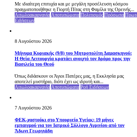
Με ιδιαίτερη επιτυχία και με μεγάλη προσέλευση κόσμου
πραγματοποιήθηκε η Γιορτή Πίτας στη Φαμίλα της Ορεινής...
Αιτωλοακαρνανία
Αποτυπώματα
Πολιτισμός
Πρόσωπα
Πρωτ
Ειδήσεων
8 Αυγούστου 2026
Μήνυμα Κυριακής (9/8) του Μητροπολίτη Δαμασκηνού:
Η Θεία Λειτουργία κρατάει ανοιχτό τον δρόμο προς την
Βασιλεία του Θεού
Όπως διδάσκουν οι Άγιοι Πατέρες μας, η Εκκλησία μας
αποτελεί μυστήριο, διότι έχει ως ιδρυτή και...
Αιτωλοακαρνανία
Αποτυπώματα
Ροή Ειδήσεων
7 Αυγούστου 2026
ΦΕΚ-χαστούκι στο Υπουργείο Υγείας: 19 μήνες
εμπαιγμού για τον Ιατρικό Σύλλογο Αγρινίου από τον
Άδωνι Γεωργιάδη