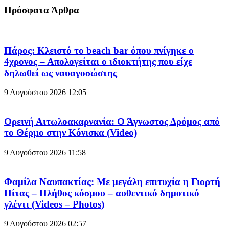
Πρόσφατα Άρθρα
Πάρος: Κλειστό το beach bar όπου πνίγηκε ο
4χρονος – Απολογείται ο ιδιοκτήτης που είχε
δηλωθεί ως ναυαγοσώστης
9 Αυγούστου 2026
12:05
Ορεινή Αιτωλοακαρνανία: Ο Άγνωστος Δρόμος από
το Θέρμο στην Κόνισκα (Video)
9 Αυγούστου 2026
11:58
Φαμίλα Ναυπακτίας: Με μεγάλη επιτυχία η Γιορτή
Πίτας – Πλήθος κόσμου – αυθεντικό δημοτικό
γλέντι (Videos – Photos)
9 Αυγούστου 2026
02:57