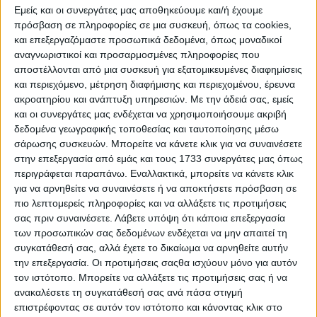
Εμείς και οι συνεργάτες μας αποθηκεύουμε και/ή έχουμε
Σύμφωνα με τα αποτελέσματα της σταυροφορίας,
πρόσβαση σε πληροφορίες σε μια συσκευή, όπως τα cookies,
πρώτος σε ψήφους αναδείχθηκε ο κ. Κώστας Μπόκας,
και επεξεργαζόμαστε προσωπικά δεδομένα, όπως μοναδικοί
γεγονός που τον καθιστά το απόλυτο φαβορί για την
αναγνωριστικοί και προσαρμοσμένες πληροφορίες που
επανεκλογή του στη θέση του προέδρου του
αποστέλλονται από μια συσκευή για εξατομικευμένες διαφημίσεις
και περιεχόμενο, μέτρηση διαφήμισης και περιεχομένου, έρευνα
Περιφερειακού Τμήματος.
ακροατηρίου και ανάπτυξη υπηρεσιών.
Με την άδειά σας, εμείς
και οι συνεργάτες μας ενδέχεται να χρησιμοποιήσουμε ακριβή
Στην εκλογική διαδικασία καταγράφηκαν 128 εγγεγραμμένοι,
δεδομένα γεωγραφικής τοποθεσίας και ταυτοποίησης μέσω
ενώ τα έγκυρα ψηφοδέλτια ανήλθαν σε 109.
σάρωσης συσκευών. Μπορείτε να κάνετε κλικ για να συναινέσετε
στην επεξεργασία από εμάς και τους 1733 συνεργάτες μας όπως
Τα επτά μέλη που εκλέγονται στο νέο Διοικητικό
περιγράφεται παραπάνω. Εναλλακτικά, μπορείτε να κάνετε κλικ
Συμβούλιο, σύμφωνα με τη σειρά σταυροφορίας, είναι
για να αρνηθείτε να συναινέσετε ή να αποκτήσετε πρόσβαση σε
τα εξής:
πιο λεπτομερείς πληροφορίες και να αλλάξετε τις προτιμήσεις
σας πριν συναινέσετε.
Λάβετε υπόψη ότι κάποια επεξεργασία
Μπόκας Κωνσταντίνος Δημητρίου – 93 σταυροί
των προσωπικών σας δεδομένων ενδέχεται να μην απαιτεί τη
Ντάσκαρη-Γερασιμίδη Ειρήνη Δημητρίου – 71
συγκατάθεσή σας, αλλά έχετε το δικαίωμα να αρνηθείτε αυτήν
την επεξεργασία. Οι προτιμήσεις σαςθα ισχύουν μόνο για αυτόν
σταυροί
τον ιστότοπο. Μπορείτε να αλλάξετε τις προτιμήσεις σας ή να
Σαμαρά Κωνσταντούλα Ευαγγέλου – 54 σταυροί
ανακαλέσετε τη συγκατάθεσή σας ανά πάσα στιγμή
επιστρέφοντας σε αυτόν τον ιστότοπο και κάνοντας κλικ στο
Ζαφείρης Δημήτριος Σωτηρίου – 54 σταυροί