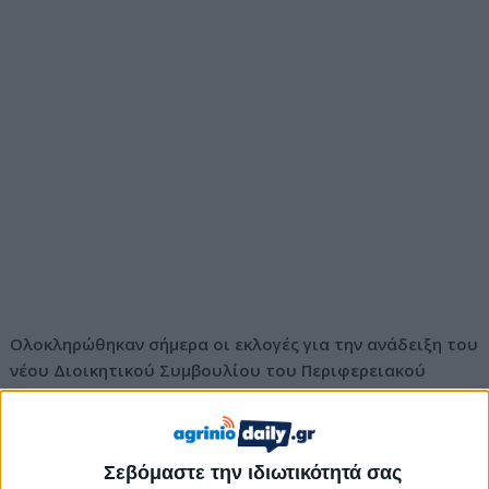
Ολοκληρώθηκαν σήμερα οι εκλογές για την ανάδειξη του
νέου Διοικητικού Συμβουλίου του Περιφερειακού
Τμήματος Αγρινίου του Ελληνικού Ερυθρού Σταυρού, οι
οποίες πραγματοποιήθηκαν στην αίθουσα του
Επιμελητηρίου Αιτωλοακαρνανίας, παρουσία μελών και
Σεβόμαστε την ιδιωτικότητά σας
εθελοντών του οργανισμού.