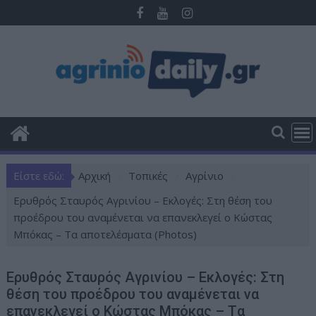
Π
ε
ρ
ά
σ
τ
ε
σ
τ
ο
Είστε εδώ:
Αρχική
Τοπικές
Αγρίνιο
π
ε
Ερυθρός Σταυρός Αγρινίου – Εκλογές: Στη θέση του
ρ
προέδρου του αναμένεται να επανεκλεγεί ο Κώστας
ι
Μπόκας – Tα αποτελέσματα (Photos)
ε
χ
Ερυθρός Σταυρός Αγρινίου – Εκλογές: Στη
ό
θέση του προέδρου του αναμένεται να
μ
επανεκλεγεί ο Κώστας Μπόκας – Tα
ε