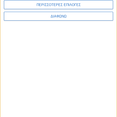
ΠΕΡΙΣΣΟΤΕΡΕΣ ΕΠΙΛΟΓΕΣ
ΔΙΑΦΩΝΩ
Ορεινή Αιτωλοακαρνανία: Ο Άγνωστος Δρόμος
από το Θέρμο στην Κόνισκα (Video)
Φαμίλα Ναυπακτίας: Με μεγάλη επιτυχία η Γιορτή
Πίτας – Πλήθος κόσμου – αυθεντικό δημοτικό
γλέντι (Videos – Photos)
Αποτυπώματα
9 Αυγούστου 2026
Ορεινή Αιτωλοακαρνανία: Ο Άγνωστος Δρόμος από το Θέρμο