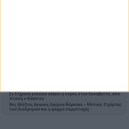
Πρόσφατα Άρθρα
Πάρος: Κλειστό το beach bar όπου πνίγηκε ο 4χρονος –
Απολογείται ο ιδιοκτήτης που είχε δηλωθεί ως
ναυαγοσώστης
Ορεινή Αιτωλοακαρνανία: Ο Άγνωστος Δρόμος από το
Θέρμο στην Κόνισκα (Video)
Φαμίλα Ναυπακτίας: Με μεγάλη επιτυχία η Γιορτή Πίτας
– Πλήθος κόσμου – αυθεντικό δημοτικό γλέντι (Videos –
Photos)
Αντάμωμα απανταχού Αργυροπηγαδιτών – Στο Αργυρό
Πηγάδι του Δήμου Θέρμου ο Μητροπολίτης Δαμασκηνός
(Photos)
Μήνυμα Κυριακής (9/8) του Μητροπολίτη Δαμασκηνού: Η
Θεία Λειτουργία κρατάει ανοιχτό τον δρόμο προς την
Βασιλεία του Θεού
Σε 57χρονη γυναίκα ανήκει η σορός στον Λυκαβηττό, από
πτώση ο θάνατος
8ος Αλύζιος Αγώνας δρόμου Βάρνακα – Μύτικα: Ο χάρτης
των διαδρομών και η φόρμα συμμετοχής