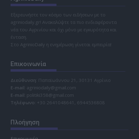
Εξερευνήστε τον κόσμο των ειδήσεων με το
agriniodaily.gr! Ανακαλύψτε τα πιο ενδιαφέροντα
νέα του Αγρινίου και όχι μόνο με εγκυρότητα και
ένταση.
Στο AgrinioDaily η ενημέρωση γίνεται εμπειρία!
Επικοινωνία
Διεύθυνση
: Παπαϊωάννου 21, 30131 Αγρίνιο
Ε-mail
: agriniodaily@gmail.com
Ε-mail
: politiki358@gmail.com
Τηλέφωνο
: +30 2641048641, 6944536808
Πλοήγηση
Επικοινωνία