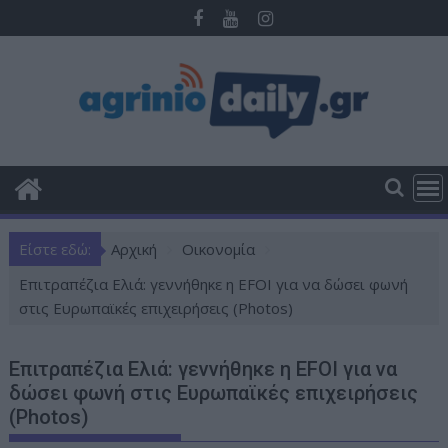
Π
ε
ρ
ά
σ
τ
ε
σ
τ
ο
Είστε εδώ:
Αρχική
Οικονομία
π
ε
Επιτραπέζια Ελιά: γεννήθηκε η EFOI για να δώσει φωνή
ρ
στις Ευρωπαϊκές επιχειρήσεις (Photos)
ι
ε
Επιτραπέζια Ελιά: γεννήθηκε η EFOI για να
χ
δώσει φωνή στις Ευρωπαϊκές επιχειρήσεις
ό
(Photos)
μ
ε