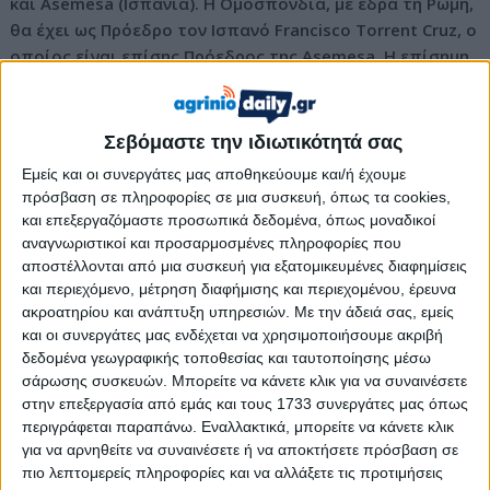
και Asemesa (Ισπανία). Η Ομοσπονδία, με έδρα τη Ρώμη,
θα έχει ως Πρόεδρο τον Ισπανό Francisco Torrent Cruz, ο
οποίος είναι επίσης Πρόεδρος της Asemesa. Η επίσημη
παρουσίαση της Ομοσπονδίας πραγματοποιήθηκε στο
Palazzo della Valle, έδρα της Confagricoltura στη Ρώμη.
Σεβόμαστε την ιδιωτικότητά σας
Τα στοιχεία περιγράφουν έναν δυναμικό κλάδο με
Εμείς και οι συνεργάτες μας αποθηκεύουμε και/ή έχουμε
εξαιρετικές προοπτικές ανάπτυξης. Ενισχυμένες από τη
πρόσβαση σε πληροφορίες σε μια συσκευή, όπως τα cookies,
σύνδεσή τους με τη
Μεσογειακή Διατροφή
-της οποίας
και επεξεργαζόμαστε προσωπικά δεδομένα, όπως μοναδικοί
αποτελούν αναπόσπαστο μέρος- και από την τάση για
αναγνωριστικοί και προσαρμοσμένες πληροφορίες που
υγιεινή διατροφή, οι επιτραπέζιες ελιές έχουν κατακτήσει
αποστέλλονται από μια συσκευή για εξατομικευμένες διαφημίσεις
καταναλωτές σε περίπου 100 χώρες. Τα τελευταία πέντε
και περιεχόμενο, μέτρηση διαφήμισης και περιεχομένου, έρευνα
χρόνια, η ευρωπαϊκή παραγωγή αυξήθηκε κατά 7%, ενώ σε
ακροατηρίου και ανάπτυξη υπηρεσιών.
Με την άδειά σας, εμείς
παγκόσμιο επίπεδο η αύξηση ανήλθε στο 8%. Κατά την
και οι συνεργάτες μας ενδέχεται να χρησιμοποιήσουμε ακριβή
δεδομένα γεωγραφικής τοποθεσίας και ταυτοποίησης μέσω
ελαιοκομική περίοδο 2024-2025, η παραγωγή επιτραπέζιων
σάρωσης συσκευών. Μπορείτε να κάνετε κλικ για να συναινέσετε
ελιών στην Ευρωπαϊκή Ένωση ήταν περίπου 858.000 τόνοι,
στην επεξεργασία από εμάς και τους 1733 συνεργάτες μας όπως
ενώ η διεθνής αγορά διακινεί κατά μέσο όρο περισσότερους
περιγράφεται παραπάνω. Εναλλακτικά, μπορείτε να κάνετε κλικ
από 3 εκατομμύρια τόνους ετησίως.
για να αρνηθείτε να συναινέσετε ή να αποκτήσετε πρόσβαση σε
πιο λεπτομερείς πληροφορίες και να αλλάξετε τις προτιμήσεις
Μόνο στην Ευρώπη, σύμφωνα με τα τελευταία στοιχεία του