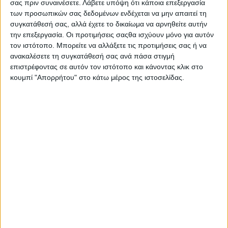
σας πριν συναινέσετε.
Λάβετε υπόψη ότι κάποια επεξεργασία
Διεθνούς Ελαιοκομικού Συμβουλίου(IOC), η
κατανάλωση
των προσωπικών σας δεδομένων ενδέχεται να μην απαιτεί τη
επιτραπέζιων ελιών προσεγγίζει τους 600.000 τόνους
.
συγκατάθεσή σας, αλλά έχετε το δικαίωμα να αρνηθείτε αυτήν
Οι βασικοί καταναλωτές του προϊόντος είναι οι ίδιες οι
την επεξεργασία. Οι προτιμήσεις σαςθα ισχύουν μόνο για αυτόν
παραγωγικές χώρες, ωστόσο ισχυρή ζήτηση καταγράφεται
τον ιστότοπο. Μπορείτε να αλλάξετε τις προτιμήσεις σας ή να
ανακαλέσετε τη συγκατάθεσή σας ανά πάσα στιγμή
και σε αγορές πολύ μακριά από τη μεσογειακή κουλτούρα,
επιστρέφοντας σε αυτόν τον ιστότοπο και κάνοντας κλικ στο
όπως οι ΗΠΑ, η Βραζιλία και ο Καναδάς.
κουμπί "Απορρήτου" στο κάτω μέρος της ιστοσελίδας.
Πέρα από την αδιαμφισβήτητη οικονομική σημασία του, ο
κλάδος διαθέτει και έντονη κοινωνική διάσταση, καθώς
δημιουργεί θέσεις απασχόλησης σε ολόκληρη τη Μεσόγειο,
ιδιαίτερα σε αγροτικές και μειονεκτικές περιοχές. Σύμφωνα
με εκτιμήσεις της EFOI,
περίπου 80.000 αγροτικές
εκμεταλλεύσεις στην Ευρώπη δραστηριοποιούνται
στην παραγωγή επιτραπέζιας ελιάς
.
Η ύπαρξη μόνιμης εκπροσώπησης στις Βρυξέλλες θα
επιτρέψει επίσης την υπεράσπιση του κλάδου
απέναντι σε ζητήματα
όπως οι διεθνείς εμπορικές
συμφωνίες. Όπως για παράδειγμα οι
δασμοί των ΗΠΑ
ή η