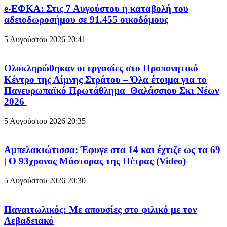
e-ΕΦΚΑ: Στις 7 Αυγούστου η καταβολή του
αδειοδωροσήμου σε 91.455 οικοδόμους
5 Αυγούστου 2026
20:41
Ολοκληρώθηκαν οι εργασίες στο Προπονητικό
Κέντρο της Λίμνης Στράτου – Όλα έτοιμα για το
Πανευρωπαϊκό Πρωτάθλημα Θαλάσσιου Σκι Νέων
2026
5 Αυγούστου 2026
20:35
Αμπελακιώτισσα: Έφυγε στα 14 και έχτιζε ως τα 69
| Ο 93χρονος Μάστορας της Πέτρας (Video)
5 Αυγούστου 2026
20:30
Παναιτωλικός: Με απουσίες στο φιλικό με τον
Λεβαδειακό