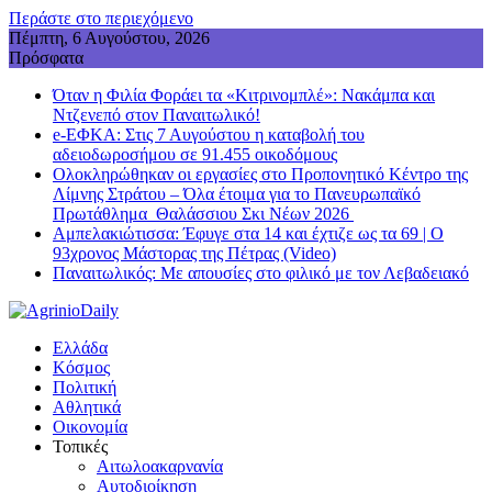
Περάστε στο περιεχόμενο
Πέμπτη, 6 Αυγούστου, 2026
Πρόσφατα
Όταν η Φιλία Φοράει τα «Κιτρινομπλέ»: Νακάμπα και
Ντζενεπό στον Παναιτωλικό!
e-ΕΦΚΑ: Στις 7 Αυγούστου η καταβολή του
αδειοδωροσήμου σε 91.455 οικοδόμους
Ολοκληρώθηκαν οι εργασίες στο Προπονητικό Κέντρο της
Λίμνης Στράτου – Όλα έτοιμα για το Πανευρωπαϊκό
Πρωτάθλημα Θαλάσσιου Σκι Νέων 2026
Αμπελακιώτισσα: Έφυγε στα 14 και έχτιζε ως τα 69 | Ο
93χρονος Μάστορας της Πέτρας (Video)
Παναιτωλικός: Με απουσίες στο φιλικό με τον Λεβαδειακό
Ελλάδα
Κόσμος
Πολιτική
Αθλητικά
Οικονομία
Τοπικές
Αιτωλοακαρνανία
Αυτοδιοίκηση