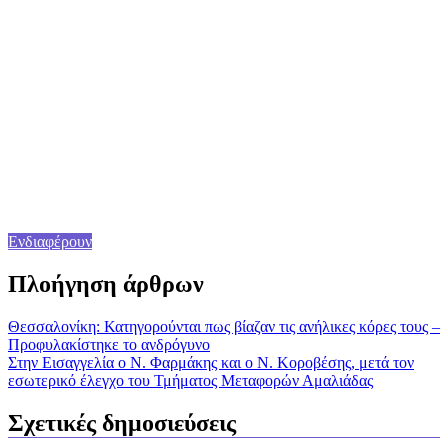
Ενδιαφέρουν
Πλοήγηση άρθρων
Θεσσαλονίκη: Κατηγορούνται πως βίαζαν τις ανήλικες κόρες τους –
Προφυλακίστηκε το ανδρόγυνο
Στην Εισαγγελία ο Ν. Φαρμάκης και ο Ν. Κοροβέσης, μετά τον
εσωτερικό έλεγχο του Τμήματος Μεταφορών Αμαλιάδας
Σχετικές δημοσιεύσεις