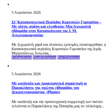
5 Αυγούστου 2026
Στ’ Κατασκηνωτική Περίοδος Κοριτσιών Γυμνασίου –
Με πίστη, αγάπη και ελευθερία: Μια ξεχωριστή
εβδομάδα στην Κατασκήνωση της Ι. Μ.
Αιτωλοακαρνανίας
Με ξεχωριστή χαρά και πλούσιες εμπειρίες ολοκληρώθηκε η
Κατασκηνωτική περίοδος Κοριτσιών Γυμνασίου της Ιεράς
Μητροπόλεως Αιτωλίας...
Ενδιαφέρουν
Προβεβλημένα
Ροή Ειδήσεων
5 Αυγούστου 2026
Με κατάνυξη και προσευχητική συμμετοχή οι
Παρακλήσεις της πρώτης εβδομάδος του
Δεκαπενταυγούστου (Photos)
Με κατάνυξη και την προσευχητική συμμετοχή των πιστών
τελούνται οι Παρακλήσεις της Παναγίας μας σε ολόκληρη...