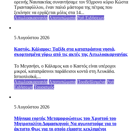
ορεινής Ναυπακτίας συναντήσαμε τον 93χρονο κύριο Κώστα
Τριανταφύλλου, έναν παλιό μάστορα της πέτρας που
ξεκίνησε να εργάζεται μόλις στα 14...
Αιτωλοακαρνανία
Αποτυπώματα
Ροή Ειδήσεων
5 Αυγούστου 2026
Καστός, Κάλαμος: Ταξίδι στα καταπράσινα νησιά,
σκορπισμένα γύρω από τις ακτές της Αιτωλοακαρνανίας
Το Μεγανήσι, ο Κάλαμος και ο Καστός είναι υπέροχοι
μικροί, καταπράσινοι παράδεισοι κοντά στη Λευκάδα.
Ιστιοπλοϊκά,...
Αιτωλοακαρνανία
Αποτυπώματα
Προβεβλημένα
Ροή
Ειδήσεων
Τουρισμός
5 Αυγούστου 2026
Μήνυμα εορτής Μεταμορφώσεως του Χριστού του
Μητροπολίτη Δαμασκηνού: Να αγωνιστούμε για το
άκτιστο Φως για το οποίο είμαστε κεκλημένοι