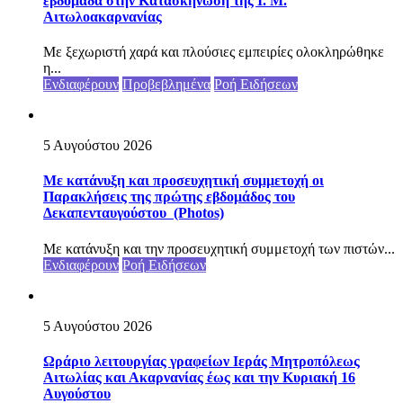
εβδομάδα στην Κατασκήνωση της Ι. Μ.
Αιτωλοακαρνανίας
Με ξεχωριστή χαρά και πλούσιες εμπειρίες ολοκληρώθηκε
η...
Ενδιαφέρουν
Προβεβλημένα
Ροή Ειδήσεων
5 Αυγούστου 2026
Με κατάνυξη και προσευχητική συμμετοχή οι
Παρακλήσεις της πρώτης εβδομάδος του
Δεκαπενταυγούστου (Photos)
Με κατάνυξη και την προσευχητική συμμετοχή των πιστών...
Ενδιαφέρουν
Ροή Ειδήσεων
5 Αυγούστου 2026
Ωράριο λειτουργίας γραφείων Ιεράς Μητροπόλεως
Αιτωλίας και Ακαρνανίας έως και την Κυριακή 16
Αυγούστου