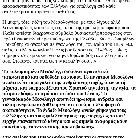
το οποίο ήταν μέρος μίας γενικότερης και απολύτως εδραιωμένης
αποφασιστικότητας των Ελλήνων για απαλλαγή από κάθε
ανελεύθερο και τυραννικό καθεστώς.
Η μικρή, τότε, πόλη του Μεσολογγίου, με τους λίγους αλλά
λεοντόκαρδους κατοίκους της, μέσω της ηρωικής απόφασης που
έλαβε κατέστη διαχρονικό σύμβολο θυσιαστικής προσφοράς στον
ιερό εθνικοαπελευθερωτικό αγώνα της Ελλάδος, ώστε ο Σπυρίδων
Τρικούπης να αναφέρει σε έναν λόγο του, τον Μάϊο του 1829: «Ω,
πόλις του Μεσολογγίου! Πόλις βασίλισσα της Ελλάδος… Φως
σήμερον σε περικυκλώνει όλην. Ουράνια δόξα ανατέλει επάνω
σου. Στέφανος κάθηται εις την κεφαλήν σου…».
Το πολιορκημένο Μεσολόγγι διδάσκει αγωνιστικό
πατριωτισμό και ορθόδοξη μαρτυρία. Το μαχητικό Μεσολόγγι
αναδεικνύει το μεγαλείο της ανθρώπινης ψυχής, όταν αυτή
μάχεται και υπερασπίζεται του Χριστού την πίστη, την αγία, τα
πάτρια εδάφη, τα ιερά και τα όσια του Γένους. Το
γενναιόκαρδο Μεσολόγγι αποπνέει ηρωισμό, ανδρεία και
τόλμη ανθρώπων εξαθλιωμένων στο σώμα αλλά ψυχικά
ακαταπόνητων. Το ένδοξο Μεσολόγγι αναδείχθηκε για τους
φιλέλληνες και τους φιλελεύθερους της εποχής, ως το κατ’
εξοχήν επαναστατικό κέντρο και ως σημείο αναφοράς κάθε
επικείμενης επαναστατικής πρωτοβουλίας».
Στις σελίδες του Ημερολογίου περιέχονται οι απαραίτητες