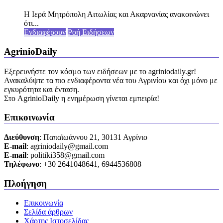
Η Ιερά Μητρόπολη Αιτωλίας και Ακαρνανίας ανακοινώνει
ότι...
Ενδιαφέρουν
Ροή Ειδήσεων
AgrinioDaily
Εξερευνήστε τον κόσμο των ειδήσεων με το agriniodaily.gr!
Ανακαλύψτε τα πιο ενδιαφέροντα νέα του Αγρινίου και όχι μόνο με
εγκυρότητα και ένταση.
Στο AgrinioDaily η ενημέρωση γίνεται εμπειρία!
Επικοινωνία
Διεύθυνση
: Παπαϊωάννου 21, 30131 Αγρίνιο
Ε-mail
: agriniodaily@gmail.com
Ε-mail
: politiki358@gmail.com
Τηλέφωνο
: +30 2641048641, 6944536808
Πλοήγηση
Επικοινωνία
Σελίδα άρθρων
Χάρτης Ιστοσελίδας