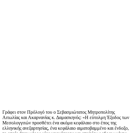
Γράφει στον Πρόλογό του ο Σεβασμιώτατος Μητροπολίτης
Αιτωλίας και Ακαρνανίας κ. Δαμασκηνός: «Η εύτολμη Έξοδος των
Μεσολογγιτών προσθέτει ένα ακόμα κεφάλαιο στο έπος της
ελληνικής ανεξαρτησίας, ένα κεφάλαιο αιματοβαμμένο και ένδοξο,