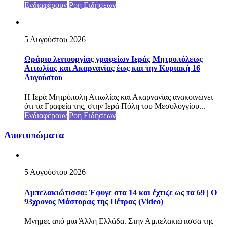
Ενδιαφέρουν
Ροή Ειδήσεων
5 Αυγούστου 2026
Ωράριο λειτουργίας γραφείων Ιεράς Μητροπόλεως
Αιτωλίας και Ακαρνανίας έως και την Κυριακή 16
Αυγούστου
Η Ιερά Μητρόπολη Αιτωλίας και Ακαρνανίας ανακοινώνει
ότι τα Γραφεία της, στην Ιερά Πόλη του Μεσολογγίου...
Ενδιαφέρουν
Ροή Ειδήσεων
Αποτυπώματα
5 Αυγούστου 2026
Αμπελακιώτισσα: Έφυγε στα 14 και έχτιζε ως τα 69 | Ο
93χρονος Μάστορας της Πέτρας (Video)
Μνήμες από μια Άλλη Ελλάδα. Στην Αμπελακιώτισσα της