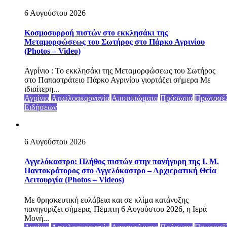
6 Αυγούστου 2026
Κοσμοσυρροή πιστών στο εκκλησάκι της
Μεταμορφώσεως του Σωτήρος στο Πάρκο Αγρινίου
(Photos – Video)
Αγρίνιο : Το εκκλησάκι της Μεταμορφώσεως του Σωτήρος
στο Παπαστράτειο Πάρκο Αγρινίου γιορτάζει σήμερα Με
ιδιαίτερη...
Αγρίνιο
Αιτωλοακαρνανία
Αποτυπώματα
Πρόσωπα
Πρωτοσέ
Ειδήσεων
6 Αυγούστου 2026
Αγγελόκαστρο: Πλήθος πιστών στην πανήγυρη της Ι. Μ.
Παντοκράτορος στο Αγγελόκαστρο – Αρχιερατική Θεία
Λειτουργία (Photos – Videos)
Με θρησκευτική ευλάβεια και σε κλίμα κατάνυξης
πανηγυρίζει σήμερα, Πέμπτη 6 Αυγούστου 2026, η Ιερά
Μονή...