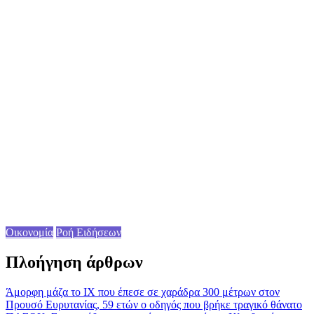
Οικονομία
Ροή Ειδήσεων
Πλοήγηση άρθρων
Άμορφη μάζα το ΙΧ που έπεσε σε χαράδρα 300 μέτρων στον
Προυσό Ευρυτανίας, 59 ετών ο οδηγός που βρήκε τραγικό θάνατο