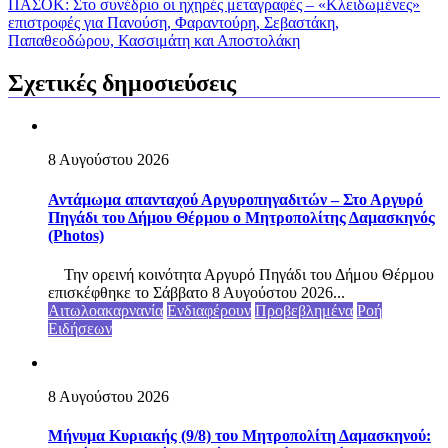
ΠΑΣΟΚ: Στο συνέδριο οι ηχηρές μεταγραφές – «Κλειδωμένες»
επιστροφές για Πανούση, Φαραντούρη, Σεβαστάκη,
Παπαθεοδώρου, Κασσιμάτη και Αποστολάκη
Σχετικές δημοσιεύσεις
8 Αυγούστου 2026
Αντάμωμα απανταχού Αργυροπηγαδιτών – Στο Αργυρό
Πηγάδι του Δήμου Θέρμου ο Μητροπολίτης Δαμασκηνός
(Photos)
Την ορεινή κοινότητα Αργυρό Πηγάδι του Δήμου Θέρμου
επισκέφθηκε το Σάββατο 8 Αυγούστου 2026...
Αιτωλοακαρνανία
Ενδιαφέρουν
Προβεβλημένα
Ροή
Ειδήσεων
8 Αυγούστου 2026
Μήνυμα Κυριακής (9/8) του Μητροπολίτη Δαμασκηνού: