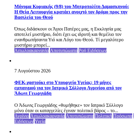
Μήνυμα Κυριακής (9/8) του Μητροπολίτη Δαμασκηνού:
Η Θεία Λειτουργία κρατάει ανοιχτό τον δρόμο προς την
Βασιλεία του Θεού
Όπως διδάσκουν οι Άγιοι Πατέρες μας, η Εκκλησία μας
αποτελεί μυστήριο, διότι έχει ως ιδρυτή και θεμέλιο τον
ενανθρωπήσαντα Υιό και Λόγο του Θεού. Τί μεγαλύτερο
μυστήριο μπορεί...
Αιτωλοακαρνανία
Αποτυπώματα
Ροή Ειδήσεων
7 Αυγούστου 2026
ΦΕΚ-χαστούκι στο Υπουργείο Υγείας: 19 μήνες
εμπαιγμού για τον Ιατρικό Σύλλογο Αγρινίου από τον
Άδωνι Γεωργιάδη
Ο Άδωνις Γεωργιάδης «θυμήθηκε» τον Ιατρικό Σύλλογο
μόνο όταν οι καταγγελίες έγιναν πολιτικό βάρος – το...
Αγρίνιο
Αιτωλοακαρνανία
Αποτυπώματα
Πολιτική
Πρόσωπα
Ειδήσεων
Υγεία