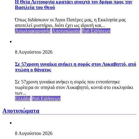
Η Θεία Λειτουργία κρατάει ανοιχτό τον δρόμο προς την
Βασιλεία του Θεού
Όπως διδάσκουν οι Άγιοι Πατέρες μας, η Εκκλησία μας
αποτελεί μυστήριο, διότι έχει ως ιδρυτή και...
Αιτωλοακαρνανία
Αποτυπώματα
Ροή Ειδήσεων
8 Αυγούστου 2026
Σε 57χρονη γυναίκα ανήκει η σορός στον Λυκαβηττό, από
πτώση ο θάνατος
Σε 57χρονη γυναίκα ανήκει η σορός που εντοπίστηκε
νωρίτερα σε σπηλιά στον Λυκαβηττό, κοντά στο εκκλησάκι
των...
Ελλάδα
Ροή Ειδήσεων
Αποτυπώματα
8 Αυγούστου 2026