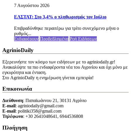
7 Αυγούστου 2026
ΕΛΣΤΑΤ: Στο 3,4% ο πληθωρισμός τον Ιούλιο
Επιβραδύνθηκε περαιτέρω για τρίτο συνεχόμενο μήνα ο
ρυθμός...
Ενδιαφέρουν
Προβεβλημένα
Ροή Ειδήσεων
AgrinioDaily
Εξερευνήστε τον κόσμο των ειδήσεων με το agriniodaily.gr!
Ανακαλύψτε τα πιο ενδιαφέροντα νέα του Αγρινίου και όχι μόνο με
εγκυρότητα και ένταση.
Στο AgrinioDaily η ενημέρωση γίνεται εμπειρία!
Επικοινωνία
Διεύθυνση
: Παπαϊωάννου 21, 30131 Αγρίνιο
Ε-mail
: agriniodaily@gmail.com
Ε-mail
: politiki358@gmail.com
Τηλέφωνο
: +30 2641048641, 6944536808
Πλοήγηση