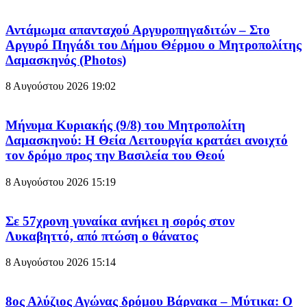
Αντάμωμα απανταχού Αργυροπηγαδιτών – Στο
Αργυρό Πηγάδι του Δήμου Θέρμου ο Μητροπολίτης
Δαμασκηνός (Photos)
8 Αυγούστου 2026
19:02
Μήνυμα Κυριακής (9/8) του Μητροπολίτη
Δαμασκηνού: Η Θεία Λειτουργία κρατάει ανοιχτό
τον δρόμο προς την Βασιλεία του Θεού
8 Αυγούστου 2026
15:19
Σε 57χρονη γυναίκα ανήκει η σορός στον
Λυκαβηττό, από πτώση ο θάνατος
8 Αυγούστου 2026
15:14
8ος Αλύζιος Αγώνας δρόμου Βάρνακα – Μύτικα: Ο