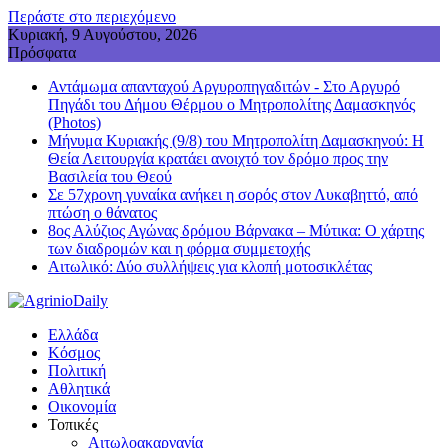
Περάστε στο περιεχόμενο
Κυριακή, 9 Αυγούστου, 2026
Πρόσφατα
Αντάμωμα απανταχού Αργυροπηγαδιτών - Στο Αργυρό
Πηγάδι του Δήμου Θέρμου ο Μητροπολίτης Δαμασκηνός
(Photos)
Μήνυμα Κυριακής (9/8) του Μητροπολίτη Δαμασκηνού: Η
Θεία Λειτουργία κρατάει ανοιχτό τον δρόμο προς την
Βασιλεία του Θεού
Σε 57χρονη γυναίκα ανήκει η σορός στον Λυκαβηττό, από
πτώση ο θάνατος
8ος Αλύζιος Αγώνας δρόμου Βάρνακα – Μύτικα: Ο χάρτης
των διαδρομών και η φόρμα συμμετοχής
Aιτωλικό: Δύο συλλήψεις για κλοπή μοτοσικλέτας
Ελλάδα
Κόσμος
Πολιτική
Αθλητικά
Οικονομία
Τοπικές
Αιτωλοακαρνανία