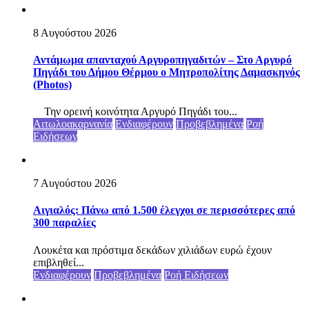
8 Αυγούστου 2026
Αντάμωμα απανταχού Αργυροπηγαδιτών – Στο Αργυρό
Πηγάδι του Δήμου Θέρμου ο Μητροπολίτης Δαμασκηνός
(Photos)
Την ορεινή κοινότητα Αργυρό Πηγάδι του...
Αιτωλοακαρνανία
Ενδιαφέρουν
Προβεβλημένα
Ροή
Ειδήσεων
7 Αυγούστου 2026
Αιγιαλός: Πάνω από 1.500 έλεγχοι σε περισσότερες από
300 παραλίες
Λουκέτα και πρόστιμα δεκάδων χιλιάδων ευρώ έχουν
επιβληθεί...
Ενδιαφέρουν
Προβεβλημένα
Ροή Ειδήσεων