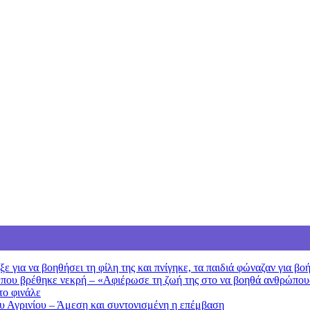
 για να βοηθήσει τη φίλη της και πνίγηκε, τα παιδιά φώναζαν για βο
 που βρέθηκε νεκρή – «Αφιέρωσε τη ζωή της στο να βοηθά ανθρώπου
το φινάλε
ου Αγρινίου – Άμεση και συντονισμένη η επέμβαση