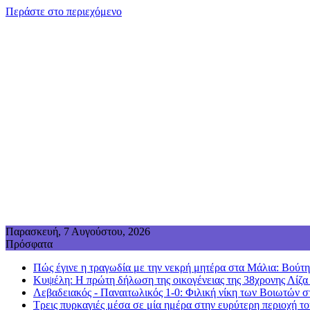
Περάστε στο περιεχόμενο
Παρασκευή, 7 Αυγούστου, 2026
Πρόσφατα
Πώς έγινε η τραγωδία με την νεκρή μητέρα στα Μάλια: Βούτηξε
Κυψέλη: Η πρώτη δήλωση της οικογένειας της 38χρονης Λίζα
Λεβαδειακός - Παναιτωλικός 1-0: Φιλική νίκη των Βοιωτών σ
Τρεις πυρκαγιές μέσα σε μία ημέρα στην ευρύτερη περιοχή τ