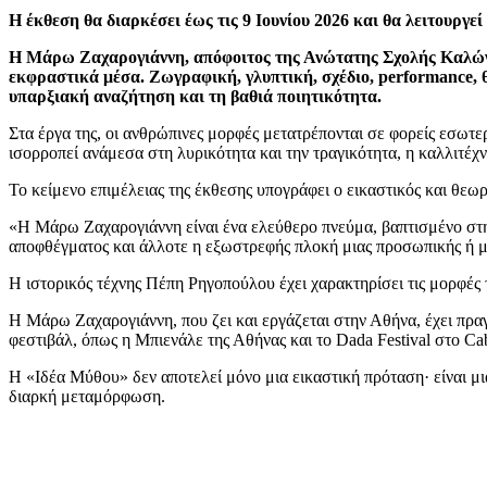
Η έκθεση θα διαρκέσει έως τις 9 Ιουνίου 2026 και θα λειτουργε
Η Μάρω Ζαχαρογιάννη, απόφοιτος της Ανώτατης Σχολής Καλών Τε
εκφραστικά μέσα. Ζωγραφική, γλυπτική, σχέδιο, performance, θ
υπαρξιακή αναζήτηση και τη βαθιά ποιητικότητα.
Στα έργα της, οι ανθρώπινες μορφές μετατρέπονται σε φορείς εσω
ισορροπεί ανάμεσα στη λυρικότητα και την τραγικότητα, η καλλιτέχ
Το κείμενο επιμέλειας της έκθεσης υπογράφει ο εικαστικός και θεω
«Η Μάρω Ζαχαρογιάννη είναι ένα ελεύθερο πνεύμα, βαπτισμένο στη
αποφθέγματος και άλλοτε η εξωστρεφής πλοκή μιας προσωπικής ή μυθ
Η ιστορικός τέχνης Πέπη Ρηγοπούλου έχει χαρακτηρίσει τις μορφές 
Η Μάρω Ζαχαρογιάννη, που ζει και εργάζεται στην Αθήνα, έχει πραγ
φεστιβάλ, όπως η Μπιενάλε της Αθήνας και το Dada Festival στο Cab
Η «Ιδέα Μύθου» δεν αποτελεί μόνο μια εικαστική πρόταση· είναι μ
διαρκή μεταμόρφωση.