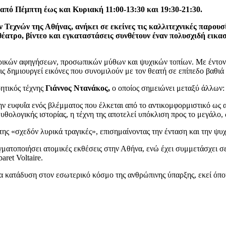
ί από Πέμπτη έως και Κυριακή 11:00-13:30 και 19:30-21:30.
χνών της Αθήνας, ανήκει σε εκείνες τις καλλιτεχνικές παρουσίε
έατρο, βίντεο και εγκαταστάσεις συνθέτουν έναν πολυσχιδή εικα
τερικών αφηγήσεων, προσωπικών μύθων και ψυχικών τοπίων. Με έντον
νις δημιουργεί εικόνες που συνομιλούν με τον θεατή σε επίπεδο βαθιά
ρητικός τέχνης
Γιάννος Ντανάκος,
ο οποίος σημειώνει μεταξύ άλλων:
ν ευφυΐα ενός βλέμματος που έλκεται από το αντικομφορμιστικό ως 
ολογικής ιστορίας, η τέχνη της αποτελεί υπόκλιση προς το μεγάλο, 
της «σχεδόν λυρικά τραγικές», επισημαίνοντας την ένταση και την ψυ
ματοποιήσει ατομικές εκθέσεις στην Αθήνα, ενώ έχει συμμετάσχει σε
aret Voltaire.
ια κατάδυση στον εσωτερικό κόσμο της ανθρώπινης ύπαρξης, εκεί όπο