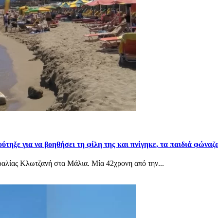
τηξε για να βοηθήσει τη φίλη της και πνίγηκε, τα παιδιά φώναζα
αραλίας Κλωτζανή στα Μάλια. Μία 42χρονη από την...