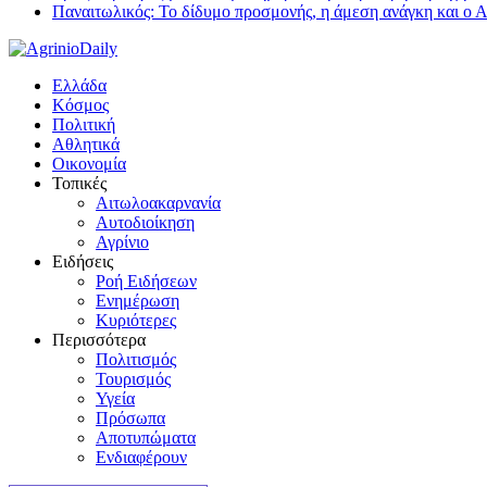
Παναιτωλικός: Το δίδυμο προσμονής, η άμεση ανάγκη και ο 
Ελλάδα
Κόσμος
Πολιτική
Αθλητικά
Οικονομία
Τοπικές
Αιτωλοακαρνανία
Αυτοδιοίκηση
Αγρίνιο
Ειδήσεις
Ροή Ειδήσεων
Ενημέρωση
Κυριότερες
Περισσότερα
Πολιτισμός
Τουρισμός
Υγεία
Πρόσωπα
Αποτυπώματα
Ενδιαφέρουν