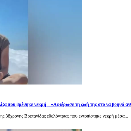
ίζα που βρέθηκε νεκρή – «Αφιέρωσε τη ζωή της στο να βοηθά α
ης 38χρονης Βρετανίδας εθελόντριας που εντοπίστηκε νεκρή μέσα...