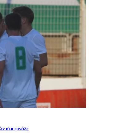
ών στο φινάλε