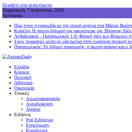
Περάστε στο περιεχόμενο
Παρασκευή, 7 Αυγούστου, 2026
Πρόσφατα
Πώς έγινε η τραγωδία με την νεκρή μητέρα στα Μάλια: Βούτηξε
Κυψέλη: Η πρώτη δήλωση της οικογένειας της 38χρονης Λίζα
Λεβαδειακός - Παναιτωλικός 1-0: Φιλική νίκη των Βοιωτών σ
Τρεις πυρκαγιές μέσα σε μία ημέρα στην ευρύτερη περιοχή τ
Παναιτωλικός: Το δίδυμο προσμονής, η άμεση ανάγκη και ο 
Ελλάδα
Κόσμος
Πολιτική
Αθλητικά
Οικονομία
Τοπικές
Αιτωλοακαρνανία
Αυτοδιοίκηση
Αγρίνιο
Ειδήσεις
Ροή Ειδήσεων
Ενημέρωση
Κυριότερες