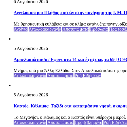
6 Αυγούστου 2026
Αγγελόκαστρο: Πλήθος πιστών στην πανήγυρη της Ι. Μ. Π
Με θρησκευτική ευλάβεια και σε κλίμα κατάνυξης πανηγυρίζε
Αγρίνιο
Αιτωλοακαρνανία
Αποτυπώματα
Πρόσωπα
Πρωτοσέ
5 Αυγούστου 2026
Αμπελακιώτισσα: Έφυγε στα 14 και έχτιζε ως τα 69 | Ο 9
Μνήμες από μια Άλλη Ελλάδα. Στην Αμπελακιώτισσα της ορε
Αιτωλοακαρνανία
Αποτυπώματα
Ροή Ειδήσεων
5 Αυγούστου 2026
Καστός, Κάλαμος: Ταξίδι στα καταπράσινα νησιά, σκορπι
Το Μεγανήσι, ο Κάλαμος και ο Καστός είναι υπέροχοι μικροί, 
Αιτωλοακαρνανία
Αποτυπώματα
Προβεβλημένα
Ροή Ειδήσε