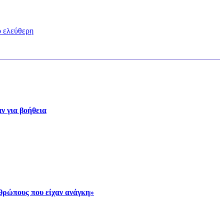
ο ελεύθερη
ν για βοήθεια
νθρώπους που είχαν ανάγκη»