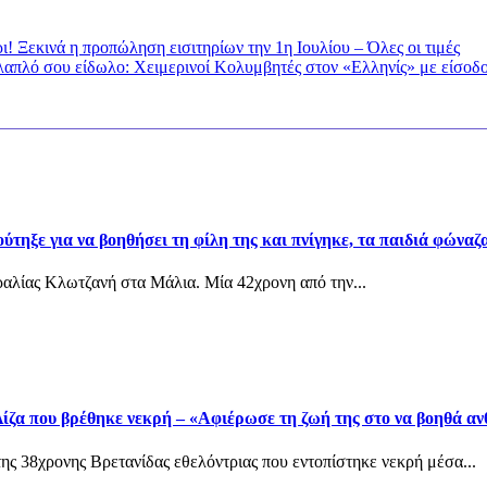
! Ξεκινά η προπώληση εισιτηρίων την 1η Ιουλίου – Όλες οι τιμές
λαπλό σου είδωλο: Χειμερινοί Κολυμβητές στον «Ελληνίς» με είσοδ
τηξε για να βοηθήσει τη φίλη της και πνίγηκε, τα παιδιά φώναζα
αραλίας Κλωτζανή στα Μάλια. Μία 42χρονη από την...
ίζα που βρέθηκε νεκρή – «Αφιέρωσε τη ζωή της στο να βοηθά α
ης 38χρονης Βρετανίδας εθελόντριας που εντοπίστηκε νεκρή μέσα...