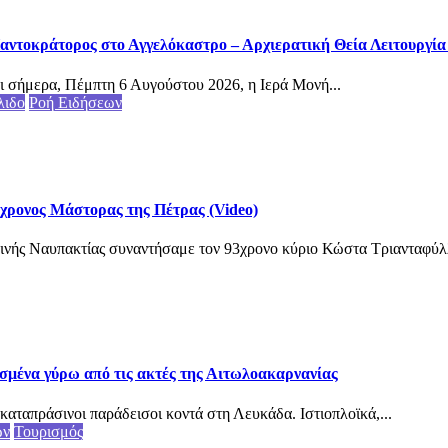
αντοκράτορος στο Αγγελόκαστρο – Αρχιερατική Θεία Λειτουργία (
ι σήμερα, Πέμπτη 6 Αυγούστου 2026, η Ιερά Μονή...
λιδο
Ροή Ειδήσεων
3χρονος Μάστορας της Πέτρας (Video)
ινής Ναυπακτίας συναντήσαμε τον 93χρονο κύριο Κώστα Τριανταφύλλ
σμένα γύρω από τις ακτές της Αιτωλοακαρνανίας
καταπράσινοι παράδεισοι κοντά στη Λευκάδα. Ιστιοπλοϊκά,...
ων
Τουρισμός