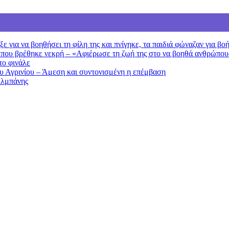
 για να βοηθήσει τη φίλη της και πνίγηκε, τα παιδιά φώναζαν για βο
 που βρέθηκε νεκρή – «Αφιέρωσε τη ζωή της στο να βοηθά ανθρώπου
το φινάλε
ου Αγρινίου – Άμεση και συντονισμένη η επέμβαση
Αλμπάνης