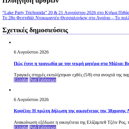
Πλοήγηση άρθρων
“Lake Party Trichonida” 20 & 21 Αυγούστου 2026 στο Κτήμα Πιθάρι
Το 28ο Φεστιβάλ Ντοκιμαντέρ Θεσσαλονίκης στο Αγρίνιο – Το πολ
Σχετικές δημοσιεύσεις
6 Αυγούστου 2026
Πώς έγινε η τραγωδία με την νεκρή μητέρα στα Μάλια: Βού
Τραγικές στιγμές εκτυλίχτηκαν εχθές (5/8) στα ανοιχτά της π
Ελλάδα
Ροή Ειδήσεων
6 Αυγούστου 2026
Κυψέλη: Η πρώτη δήλωση της οικογένειας της 38χρονης Λ
Ανακοίνωση εξέδωσε η οικογένεια της Ελίζαμπεθ Τζέιν Ρος, τ
Ελλάδα
Ροή Ειδήσεων