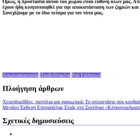
Όμως, η προστασία αυτού του χώρου είναι ευθύνη όλων μας. Απέ
έχουν ήδη κινητοποιηθεί για την αποκατάσταση των ζημιών και 
Συνεχίζουμε με το ίδιο πείσμα για τον τόπο μας.
Αιτωλοακαρνανία
Προβεβλημένα
Ροή Ειδήσεων
Πλοήγηση άρθρων
Χειροβομβίδες, πιστόλια και ναρκωτικά: Το οπλοστάσιο που κουβα
Μεγάλη Έκθεση Επιτραπέζιας Ελιάς στο Συνέδριο «Κληρονομήματα
Σχετικές δημοσιεύσεις