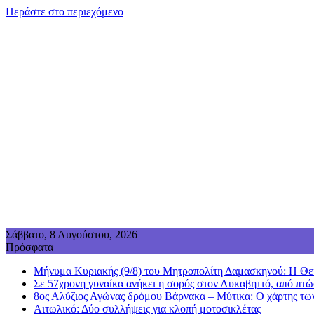
Περάστε στο περιεχόμενο
Σάββατο, 8 Αυγούστου, 2026
Πρόσφατα
Μήνυμα Κυριακής (9/8) του Μητροπολίτη Δαμασκηνού: Η Θεία
Σε 57χρονη γυναίκα ανήκει η σορός στον Λυκαβηττό, από πτώ
8ος Αλύζιος Αγώνας δρόμου Βάρνακα – Μύτικα: Ο χάρτης τω
Aιτωλικό: Δύο συλλήψεις για κλοπή μοτοσικλέτας