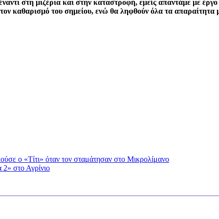
ναντι στη μιζέρια και στην καταστροφή, εμείς απαντάμε με έργο
τον καθαρισμό του σημείου, ενώ θα ληφθούν όλα τα απαραίτητα μ
λούσε ο «Τίτι» όταν τον σταμάτησαν στο Μικρολίμανο
 2» στο Αγρίνιο