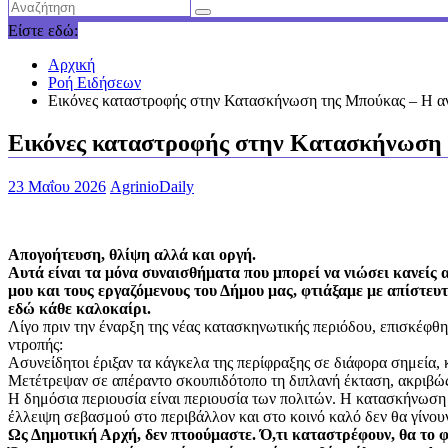
Είστε εδώ:
Αρχική
Ροή Ειδήσεων
Eικόνες καταστροφής στην Κατασκήνωση της Μπούκας – Η αν
Eικόνες καταστροφής στην Κατασκήνωση τ
23 Μαΐου 2026
AgrinioDaily
Απογοήτευση, θλίψη αλλά και οργή.
Αυτά είναι τα μόνα συναισθήματα που μπορεί να νιώσει κανείς 
μου και τους εργαζόμενους του Δήμου μας, φτιάξαμε με απίστευ
εδώ κάθε καλοκαίρι.
Λίγο πριν την έναρξη της νέας κατασκηνωτικής περιόδου, επισκέφθη
ντροπής:
Ασυνείδητοι έριξαν τα κάγκελα της περίφραξης σε διάφορα σημεία,
Μετέτρεψαν σε απέραντο σκουπιδότοπο τη διπλανή έκταση, ακριβώς
Η δημόσια περιουσία είναι περιουσία των πολιτών. Η κατασκήνωση Μ
έλλειψη σεβασμού στο περιβάλλον και στο κοινό καλό δεν θα γίνουν
Ως Δημοτική Αρχή, δεν πτοούμαστε. Ό,τι καταστρέφουν, θα το 