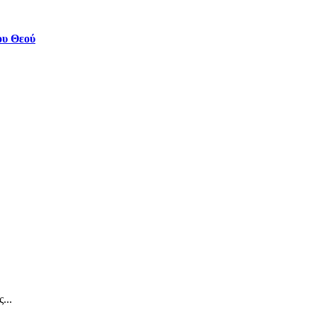
ου Θεού
...