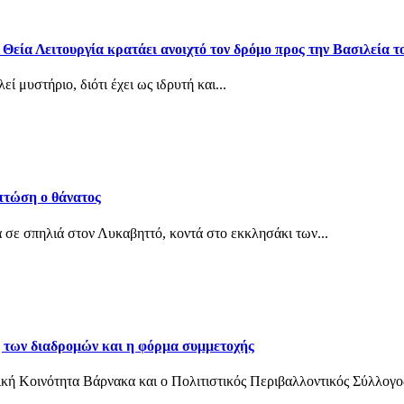
εία Λειτουργία κρατάει ανοιχτό τον δρόμο προς την Βασιλεία τ
 μυστήριο, διότι έχει ως ιδρυτή και...
 πτώση ο θάνατος
 σε σπηλιά στον Λυκαβηττό, κοντά στο εκκλησάκι των...
 των διαδρομών και η φόρμα συμμετοχής
κή Κοινότητα Βάρνακα και ο Πολιτιστικός Περιβαλλοντικός Σύλλογος