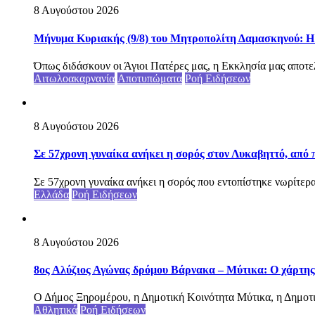
8 Αυγούστου 2026
Μήνυμα Κυριακής (9/8) του Μητροπολίτη Δαμασκηνού: Η Θ
Όπως διδάσκουν οι Άγιοι Πατέρες μας, η Εκκλησία μας αποτελεί
Αιτωλοακαρνανία
Αποτυπώματα
Ροή Ειδήσεων
8 Αυγούστου 2026
Σε 57χρονη γυναίκα ανήκει η σορός στον Λυκαβηττό, από
Σε 57χρονη γυναίκα ανήκει η σορός που εντοπίστηκε νωρίτερα
Ελλάδα
Ροή Ειδήσεων
8 Αυγούστου 2026
8ος Αλύζιος Αγώνας δρόμου Βάρνακα – Μύτικα: Ο χάρτης
Ο Δήμος Ξηρομέρου, η Δημοτική Κοινότητα Μύτικα, η Δημοτι
Αθλητικά
Ροή Ειδήσεων