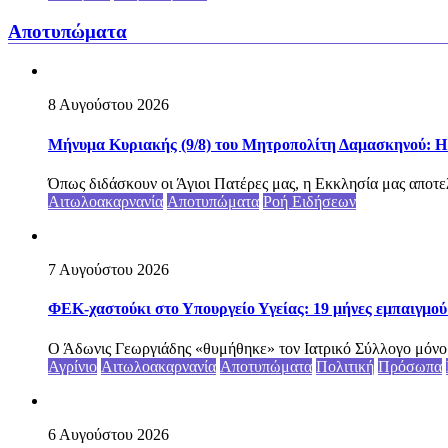
Αποτυπώματα
8 Αυγούστου 2026
Μήνυμα Κυριακής (9/8) του Μητροπολίτη Δαμασκηνού: Η Θ
Όπως διδάσκουν οι Άγιοι Πατέρες μας, η Εκκλησία μας αποτελ
Αιτωλοακαρνανία
Αποτυπώματα
Ροή Ειδήσεων
7 Αυγούστου 2026
ΦΕΚ-χαστούκι στο Υπουργείο Υγείας: 19 μήνες εμπαιγμού 
Ο Άδωνις Γεωργιάδης «θυμήθηκε» τον Ιατρικό Σύλλογο μόνο ότ
Αγρίνιο
Αιτωλοακαρνανία
Αποτυπώματα
Πολιτική
Πρόσωπα
6 Αυγούστου 2026