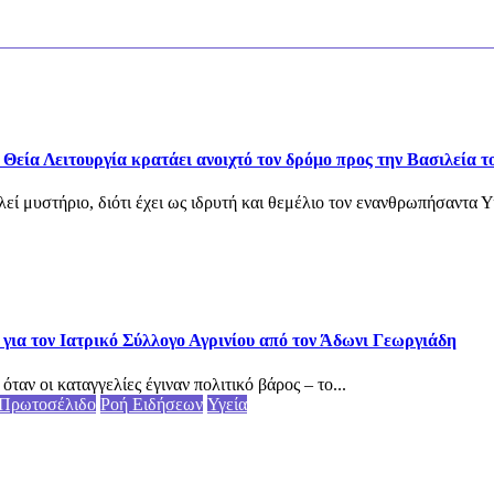
εία Λειτουργία κρατάει ανοιχτό τον δρόμο προς την Βασιλεία τ
εί μυστήριο, διότι έχει ως ιδρυτή και θεμέλιο τον ενανθρωπήσαντα Υ
για τον Ιατρικό Σύλλογο Αγρινίου από τον Άδωνι Γεωργιάδη
αν οι καταγγελίες έγιναν πολιτικό βάρος – το...
Πρωτοσέλιδο
Ροή Ειδήσεων
Υγεία