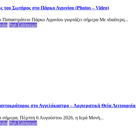
του Σωτήρος στο Πάρκο Αγρινίου (Photos – Video)
 Παπαστράτειο Πάρκο Αγρινίου γιορτάζει σήμερα Με ιδιαίτερη...
λιδο
Ροή Ειδήσεων
αντοκράτορος στο Αγγελόκαστρο – Αρχιερατική Θεία Λειτουργία (
ι σήμερα, Πέμπτη 6 Αυγούστου 2026, η Ιερά Μονή...
λιδο
Ροή Ειδήσεων