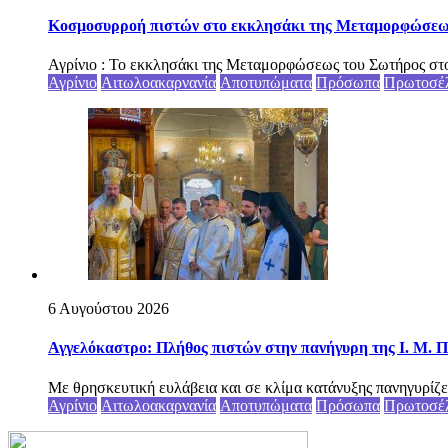
Κοσμοσυρροή πιστών στο εκκλησάκι της Μεταμορφώσεως 
Αγρίνιο : Το εκκλησάκι της Μεταμορφώσεως του Σωτήρος στο
Αγρίνιο
Αιτωλοακαρνανία
Αποτυπώματα
Πρόσωπα
Πρωτοσέ
6 Αυγούστου 2026
Αγγελόκαστρο: Πλήθος πιστών στην πανήγυρη της Ι. Μ. Π
Με θρησκευτική ευλάβεια και σε κλίμα κατάνυξης πανηγυρίζε
Αγρίνιο
Αιτωλοακαρνανία
Αποτυπώματα
Πρόσωπα
Πρωτοσέ