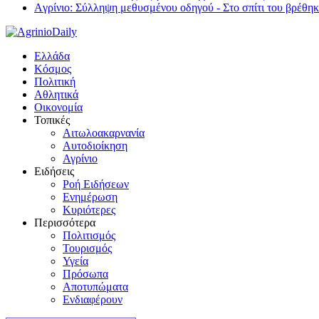
Aγρίνιο: Σύλληψη μεθυσμένου οδηγού - Στο σπίτι του βρέθηκ
Ελλάδα
Κόσμος
Πολιτική
Αθλητικά
Οικονομία
Τοπικές
Αιτωλοακαρνανία
Αυτοδιοίκηση
Αγρίνιο
Ειδήσεις
Ροή Ειδήσεων
Ενημέρωση
Κυριότερες
Περισσότερα
Πολιτισμός
Τουρισμός
Υγεία
Πρόσωπα
Αποτυπώματα
Ενδιαφέρουν