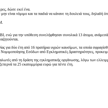
ρες, δώσε εκεί ένα.
μην είναι νόμιμο και τα παιδιά να κάνανε τη δουλειά τους, δηλαδή όποι
Μ.
BI, ενώ για την υπόθεση συνελήφθησαν συνολικά 13 άτομα, ανάμεσά 
ναζητούνται.
γίας για δύο έτη από 16 πρατήρια υγρών καυσίμων, τα οποία σφραγίσθ
 Νομιμοποίησης Εσόδων από Εγκληματικές Δραστηριότητες, προκειμέν
ταναλωτές από τη δράση της εγκληματικής οργάνωσης, λόγω των ελλε
επερνά τα 25 εκατομμύρια ευρώ για πέντε έτη.