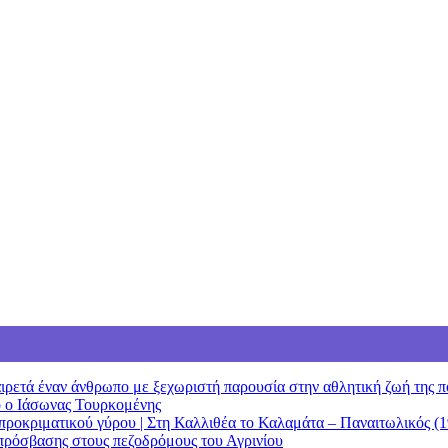
ιρετά έναν άνθρωπο με ξεχωριστή παρουσία στην αθλητική ζωή της π
ο ο Ιάσωνας Τουρκομένης
οκριματικού γύρου | Στη Καλλιθέα το Καλαμάτα – Παναιτωλικός (19
πρόσβασης στους πεζοδρόμους του Αγρινίου