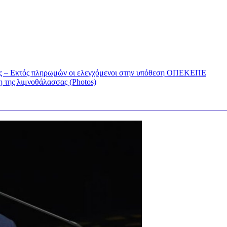
χους – Εκτός πληρωμών οι ελεγχόμενοι στην υπόθεση ΟΠΕΚΕΠΕ
 της λιμνοθάλασσας (Photos)