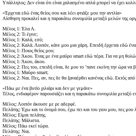
Υπάλληλος: Δεν είναι ότι είναι χαλασμένο απλά μπορεί να έχει κολλή
«Έρχεται εδώ ένας θείος σου και λέει φτιάξε μου την αντλία»
Αίσθηση προκαλεί και η παρακάτω συνομιλία μεταξύ μελών της οργ
Μέλος 1: Έλα Α.
Μέλος 2: Τι έγινε;
Μέλος 1: Καλά, εσύ;
Μέλος 2: Καλά. Λοιπόν, κάνε μου μια χάρη. Επειδή έρχεται εδώ ένας 
Μέλος 1: Ποιος θείος μου;
Μέλος 2: Άκου. Ένας με ένα μαύρο smart εδώ πέρα. Για να μη θολώ
Μέλος 1: Άκου, άκου.
Μέλος 2: Πες του, επειδή είναι, δε μου το ’πανε εκείνη την ώρα να β
Μέλος 1: Μαύρο smart;
Μέλος 2: Ναι. Πες, αν, πες δε θα ξαναέρθει κανένας εδώ. Εκτός από
«Πάω με ένα βυτίο χιλιάρι και δεν με γεμάνε»
Τέλος, ενδιαφέρον παρουσιάζει και η παρακάτω συνομιλία μεταξύ ενό
Μέλος: Λοιπόν άκουσε με ρε αδερφέ.
Πελάτης: Έχω και το όνομά σου, έχω πει και του γιου μου, πες μου λ
Μέλος: Είμαι πελάτης.
Πελάτης: Μάλιστα.
Μέλος: Πάω εκεί τώρα.
Πελάτης: Ναι.