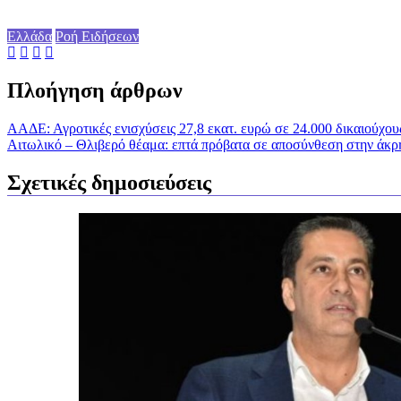
Ελλάδα
Ροή Ειδήσεων
Πλοήγηση άρθρων
ΑΑΔΕ: Αγροτικές ενισχύσεις 27,8 εκατ. ευρώ σε 24.000 δικαιού
Αιτωλικό – Θλιβερό θέαμα: επτά πρόβατα σε αποσύνθεση στην άκρη
Σχετικές δημοσιεύσεις