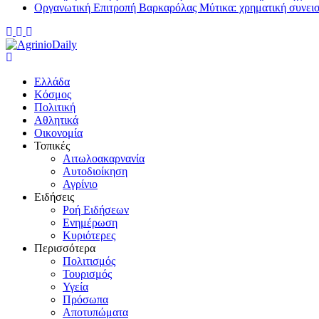
Οργανωτική Επιτροπή Βαρκαρόλας Μύτικα: χρηματική συνει
Ελλάδα
Κόσμος
Πολιτική
Αθλητικά
Οικονομία
Τοπικές
Αιτωλοακαρνανία
Αυτοδιοίκηση
Αγρίνιο
Ειδήσεις
Ροή Ειδήσεων
Ενημέρωση
Κυριότερες
Περισσότερα
Πολιτισμός
Τουρισμός
Υγεία
Πρόσωπα
Αποτυπώματα