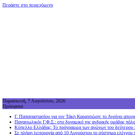
Περάστε στο περιεχόμενο
Παρασκευή, 7 Αυγούστου, 2026
Πρόσφατα
Γ. Παπαναστασίου για τον Τάκη Καρατσώρη: το Αγρίνιο αποχα
Παναιτωλικός Γ.Φ.Σ.: στο δυναμικό της ανδρικής ομάδας πόλ
Κύπελλο Ελλάδας: Το πρόγραμμα των αγώνων του δεύτερου πρ
Σε πλήρη λειτουργία από 10 Αυγούστου το σύστημα ελέγχου 