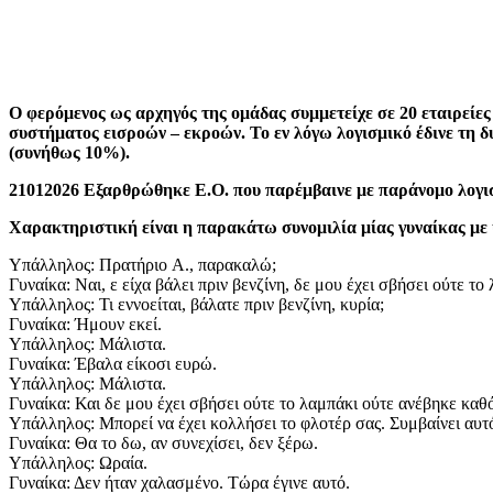
Ο φερόμενος ως αρχηγός της ομάδας συμμετείχε σε 20 εταιρείε
συστήματος εισροών – εκροών. Το εν λόγω λογισμικό έδινε τη 
(συνήθως 10%).
21012026 Εξαρθρώθηκε Ε.Ο. που παρέμβαινε με παράνομο λογ
Χαρακτηριστική είναι η παρακάτω συνομιλία μίας γυναίκας με
Υπάλληλος: Πρατήριο A., παρακαλώ;
Γυναίκα: Ναι, ε είχα βάλει πριν βενζίνη, δε μου έχει σβήσει ούτε το 
Υπάλληλος: Τι εννοείται, βάλατε πριν βενζίνη, κυρία;
Γυναίκα: Ήμουν εκεί.
Υπάλληλος: Μάλιστα.
Γυναίκα: Έβαλα είκοσι ευρώ.
Υπάλληλος: Μάλιστα.
Γυναίκα: Και δε μου έχει σβήσει ούτε το λαμπάκι ούτε ανέβηκε καθ
Υπάλληλος: Μπορεί να έχει κολλήσει το φλοτέρ σας. Συμβαίνει αυτό
Γυναίκα: Θα το δω, αν συνεχίσει, δεν ξέρω.
Υπάλληλος: Ωραία.
Γυναίκα: Δεν ήταν χαλασμένο. Τώρα έγινε αυτό.