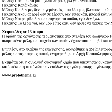
Μέλος: Πάω με ένα βυτίο χίλια λίτρα, ξέρω γω εννιακόσια.
Πελάτης: Καλά κάνεις.
Μέλος: Και δεν με, δεν με γεμάνε, όχι μου λέει μας βλέπουν οι κάμε
Πελάτης: Άκου αδερφέ δεν σε ξέρουν, δεν είπες κάτι, μπορεί κάτι να 
Μέλος: Ναι ρε φίλε δεν τα κατηγορώ τα παιδιά, εγώ δεν έχω.
Πελάτης: Το ξέρω ναι, δεν μου είπες κάτι, δεν ήρθες να πιάσεις τον 
Χειροπέδες σε 13 άτομα
Η δράση της οργάνωσης τερματίστηκε από στελέχη του ελληνικού F
ακόμη πέντε μέλη, τα στοιχεία των οποίων έχουν ταυτοποιηθεί και α
Επιπλέον, στο πλαίσιο της επιχείρησης, αφαιρέθηκε η αδεία λειτουρ
μέλος και τις εταιρείες αυτού, ενημερώθηκε η Αρχή Καταπολέμησης
Εκτιμάται ότι, η συνολική οικονομική ζημία που υπέστησαν οι κα
κατ’ επέκταση το σύνολο των εσόδων της εγκληματικής οργάνωσης ξ
www.protothema.gr