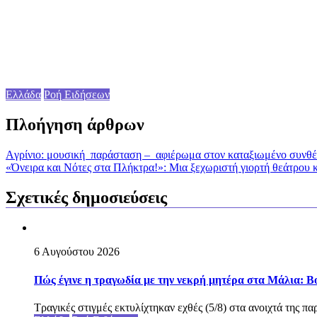
Ελλάδα
Ροή Ειδήσεων
Πλοήγηση άρθρων
Aγρίνιο: μουσική παράσταση – αφιέρωμα στον καταξιωμένο συνθ
«Όνειρα και Νότες στα Πλήκτρα!»: Μια ξεχωριστή γιορτή θεάτρου 
Σχετικές δημοσιεύσεις
6 Αυγούστου 2026
Πώς έγινε η τραγωδία με την νεκρή μητέρα στα Μάλια: Βού
Τραγικές στιγμές εκτυλίχτηκαν εχθές (5/8) στα ανοιχτά της π