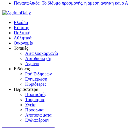
Παναιτωλικός: Το δίδυμο προσμονής, η άμεση ανάγκη και ο 
Ελλάδα
Κόσμος
Πολιτική
Αθλητικά
Οικονομία
Τοπικές
Αιτωλοακαρνανία
Αυτοδιοίκηση
Αγρίνιο
Ειδήσεις
Ροή Ειδήσεων
Ενημέρωση
Κυριότερες
Περισσότερα
Πολιτισμός
Τουρισμός
Υγεία
Πρόσωπα
Αποτυπώματα
Ενδιαφέρουν