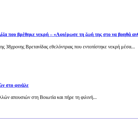
ίζα που βρέθηκε νεκρή – «Αφιέρωσε τη ζωή της στο να βοηθά α
ης 38χρονης Βρετανίδας εθελόντριας που εντοπίστηκε νεκρή μέσα...
ών στο φινάλε
λών απουσιών στη Βοιωτία και πήρε τη φιλινή...