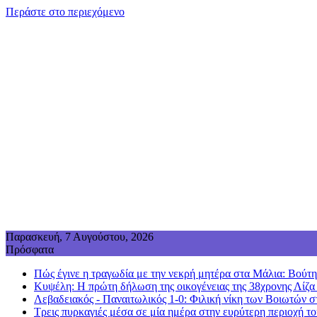
Περάστε στο περιεχόμενο
Παρασκευή, 7 Αυγούστου, 2026
Πρόσφατα
Πώς έγινε η τραγωδία με την νεκρή μητέρα στα Μάλια: Βούτηξε
Κυψέλη: Η πρώτη δήλωση της οικογένειας της 38χρονης Λίζα
Λεβαδειακός - Παναιτωλικός 1-0: Φιλική νίκη των Βοιωτών σ
Τρεις πυρκαγιές μέσα σε μία ημέρα στην ευρύτερη περιοχή τ