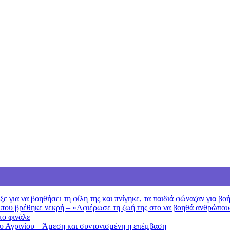
 για να βοηθήσει τη φίλη της και πνίγηκε, τα παιδιά φώναζαν για βο
 που βρέθηκε νεκρή – «Αφιέρωσε τη ζωή της στο να βοηθά ανθρώπου
το φινάλε
ου Αγρινίου – Άμεση και συντονισμένη η επέμβαση