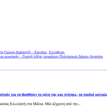
έτη Γιώργο Καζαντζή – Είσοδος Ελεύθερη
και μουσικής – Γιορτή λήξης τμημάτων Πολιτισμού Δήμου Αγρινίου
τηξε για να βοηθήσει τη φίλη της και πνίγηκε, τα παιδιά φώναζα
αραλίας Κλωτζανή στα Μάλια. Μία 42χρονη από την...