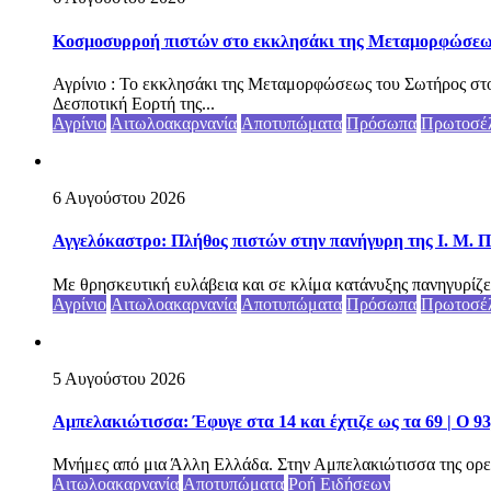
Κοσμοσυρροή πιστών στο εκκλησάκι της Μεταμορφώσεως 
Αγρίνιο : Το εκκλησάκι της Μεταμορφώσεως του Σωτήρος στο
Δεσποτική Εορτή της...
Αγρίνιο
Αιτωλοακαρνανία
Αποτυπώματα
Πρόσωπα
Πρωτοσέ
6 Αυγούστου 2026
Αγγελόκαστρο: Πλήθος πιστών στην πανήγυρη της Ι. Μ. Π
Με θρησκευτική ευλάβεια και σε κλίμα κατάνυξης πανηγυρίζε
Αγρίνιο
Αιτωλοακαρνανία
Αποτυπώματα
Πρόσωπα
Πρωτοσέ
5 Αυγούστου 2026
Αμπελακιώτισσα: Έφυγε στα 14 και έχτιζε ως τα 69 | Ο 9
Μνήμες από μια Άλλη Ελλάδα. Στην Αμπελακιώτισσα της ορε
Αιτωλοακαρνανία
Αποτυπώματα
Ροή Ειδήσεων