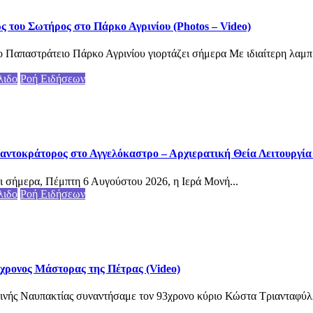
του Σωτήρος στο Πάρκο Αγρινίου (Photos – Video)
 Παπαστράτειο Πάρκο Αγρινίου γιορτάζει σήμερα Με ιδιαίτερη λαμπ
λιδο
Ροή Ειδήσεων
αντοκράτορος στο Αγγελόκαστρο – Αρχιερατική Θεία Λειτουργία (
ι σήμερα, Πέμπτη 6 Αυγούστου 2026, η Ιερά Μονή...
λιδο
Ροή Ειδήσεων
3χρονος Μάστορας της Πέτρας (Video)
ινής Ναυπακτίας συναντήσαμε τον 93χρονο κύριο Κώστα Τριανταφύλλ