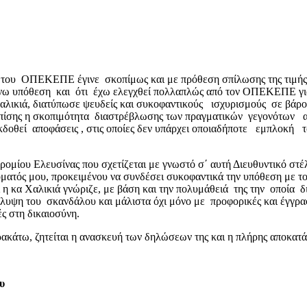
 του ΟΠΕΚΕΠΕ έγινε σκοπίμως και με πρόθεση σπίλωσης της τιμής 
άνω υπόθεση και ότι έχω ελεγχθεί πολλαπλώς από τον ΟΠΕΚΕΠΕ για
αλικιά, διατύπωσε ψευδείς και συκοφαντικούς ισχυρισμούς σε βάρο
πίσης η σκοπιμότητα διαστρέβλωσης των πραγματικών γεγονότων από 
ν εκδοθεί αποφάσεις , στις οποίες δεν υπάρχει οποιαδήποτε εμπλο
ρομίου Ελευσίνας που σχετίζεται με γνωστό σ΄ αυτή Διευθυντικό 
όματός μου, προκειμένου να συνδέσει συκοφαντικά την υπόθεση με 
ι η κα Χαλικιά γνώριζε, με βάση και την πολυμάθειά της την οποία
οκάλυψη του σκανδάλου και μάλιστα όχι μόνο με προφορικές και έγγρ
ές στη δικαιοσύνη.
ακάτω, ζητείται η ανασκευή των δηλώσεων της και η πλήρης αποκατ
υ