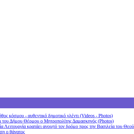
θος κόσμου - αυθεντικό δημοτικό γλέντι (Videos - Photos)
 του Δήμου Θέρμου ο Μητροπολίτης Δαμασκηνός (Photos)
 Λειτουργία κρατάει ανοιχτό τον δρόμο προς την Βασιλεία του Θεού
ση ο θάνατος