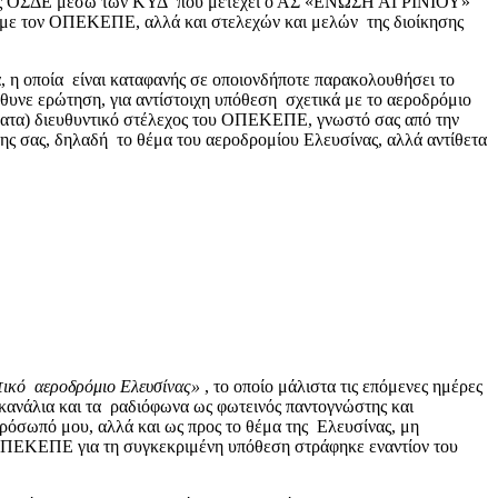
λώσεις ΟΣΔΕ μέσω των ΚΥΔ που μετέχει ο ΑΣ «ΕΝΩΣΗ ΑΓΡΙΝΙΟΥ»
ι με τον ΟΠΕΚΕΠΕ, αλλά και στελεχών και μελών της διοίκησης
α, η οποία είναι καταφανής σε οποιονδήποτε παρακολουθήσει το
ύθυνε ερώτηση, για αντίστοιχη υπόθεση σχετικά με το αεροδρόμιο
εύματα) διευθυντικό στέλεχος του ΟΠΕΚΕΠΕ, γνωστό σας από την
της σας, δηλαδή το θέμα του αεροδρομίου Ελευσίνας, αλλά αντίθετα
τικό αεροδρόμιο Ελευσίνας»
, το οποίο μάλιστα τις επόμενες ημέρες
α κανάλια και τα ραδιόφωνα ως φωτεινός παντογνώστης και
πρόσωπό μου, αλλά και ως προς το θέμα της Ελευσίνας, μη
 ο ΟΠΕΚΕΠΕ για τη συγκεκριμένη υπόθεση στράφηκε εναντίον του