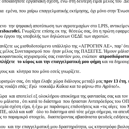
τέ οποιαδήποτε εργασιακή σχέση, ενώ στη δεύτερη είμαι μέλος του Δ
ια εμένα, που χαίρω επαγγελματικής εκτίμησης, όχι μόνο στην Ένωση
ενο την ψηφιακή αποτύπωση των αγροτεμαχίων στο LPIS, αντικείμεν
ειδικευθεί.
Γνωρίζετε επίσης εκ της θέσεώς σας, ότι η πρώτη εφαρμ
 του έργου της υποβολής των δηλώσεων ΟΣΔΕ των αγροτών.
ανίζετε ως μισθοδοτούμενο υπάλληλο της «ΑΓΡΟΓΗΝ ΑΕ», παρ’ ότι γ
ως μέλος Συνεταιρισμού που ήταν μέλος της ΠΑΣΕΓΕΣ. Ήμουν μάλι
υκοφαντικούς ισχυρισμούς σας εναντίον μου, ενώπιον
απροσδιόριστ
πλήξετε το κύρος και την επαγγελματική μου φήμη
και να δημιου
γους και κίνητρα που μόνο εσείς γνωρίζετε.
υρισμών σας, ότι τάχα έλαβε χώρα διάλογος μεταξύ μας
πριν 13 έτη
,
σας
νοιάζει εσάς; Εγώ νοικιάζω Καΐκια και τα φέρνω στο Αγρίνιο!».
ώρα και αποτελεί εξ ολοκλήρου αποκύημα της φαντασίας σας και τον
νου μάλιστα , ότι κατά το διάστημα που ήσασταν Αντιπρόεδρος του
δεμία σχέση είχα, ή έχω με παράνομες επιδοτήσεις και «τις αίγες του
, αλλά και καθ΄ όλο το διάστημα από τότε μέχρι σήμερα, να απευθυ
ς το παραμικρό στοιχείο, διασπείροντας αβασάνιστα ψευδείς ειδήσει
 μου και την επαγγελματική μου δραστηριότητα, ως κτηνοτρόφο βιολ