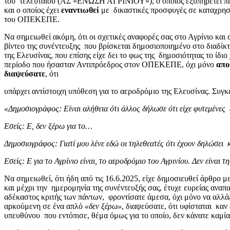
του τελευταίου (ΑΣ «ΕΝΩΣΗ ΑΓΡΙΝΙΟΥ»), ο οποίος εξυπηρετεί π
και ο οποίος έχει
εναντιωθεί
με δικαστικές προσφυγές σε καταχρησ
του ΟΠΕΚΕΠΕ.
Να σημειωθεί ακόμη, ότι οι σχετικές αναφορές σας στο Αγρίνιο και
βίντεο της συνέντευξης που βρίσκεται δημοσιοποιημένο στο διαδίκ
της Ελευσίνας, που επίσης είχε δει το φως της δημοσιότητας το 
περίοδο που ήσασταν Αντιπρόεδρος στον ΟΠΕΚΕΠΕ, όχι μόνο
απο
διαψεύσατε
, ότι
υπάρχει αντίστοιχη υπόθεση για το αεροδρόμιο της Ελευσίνας. Συγκ
«Δημοσιογράφος: Είναι αλήθεια ότι άλλος δήλωσε ότι είχε φυτεμένες 
Εσείς: Ε, δεν ξέρω για το…
Δημοσιογράφος: Γιατί μου λένε εδώ οι τηλεθεατές ότι έχουν δηλώσει 
Εσείς: Ε για το Αγρίνιο είναι, το αεροδρόμιο του Αγρινίου. Δεν είναι 
Να σημειωθεί, ότι ήδη από τις 16.6.2025, είχε δημοσιευθεί άρθρο μ
και μέχρι την ημερομηνία της συνέντευξής σας, έτυχε ευρείας αναπ
αδέκαστος κριτής των πάντων, φροντίσατε άμεσα, όχι μόνο να αλλά
αρκούμενη σε ένα απλό
«δεν ξέρω»
, διαψεύσατε, ότι υφίσταται κα
υπευθύνου που εντόπισε, θέμα όμως για το οποίο, δεν κάνατε καμ