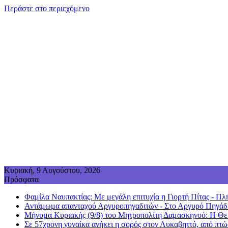
Περάστε στο περιεχόμενο
Κυριακή, 9 Αυγούστου, 2026
Πρόσφατα
Φαμίλα Ναυπακτίας: Με μεγάλη επιτυχία η Γιορτή Πίτας - Πλή
Αντάμωμα απανταχού Αργυροπηγαδιτών - Στο Αργυρό Πηγάδι
Μήνυμα Κυριακής (9/8) του Μητροπολίτη Δαμασκηνού: Η Θεία
Σε 57χρονη γυναίκα ανήκει η σορός στον Λυκαβηττό, από πτώ