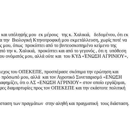
και υπόληψής μου εκ μέρους της κ. Χαλικιά, δεδομένου, ότι εκ
 την Βιολογική Κτηνοτροφική μου εκμετάλλευση, χωρίς ποτέ να
ς μου, όπως προκύπτει από το βιντεοσκοπημένο κείμενο της
την κ. Χαλικιά, προκύπτει και από το γεγονός , ότι η υπόθεση
κή του ονόματός μου, αλλά ούτε και του ΚΥΔ «ΈΝΩΣΗ ΑΓΡΙΝΙΟΥ»,
στέλεχος του ΟΠΕΚΕΠΕ, προσπέρασε σκόπιμα την ερώτηση και
το πρόσωπό μου, αλλά και τον Αγροτικό Συνεταιρισμό «ΕΝΩΣΗ
 διαφημίζει, ότι ο ΑΣ «ΕΝΩΣΗ ΑΓΡΙΝΙΟΥ» στον οποίο εργάζομαι,
αφες διαμαρτυρίες προς τον ΟΠΕΚΕΠΕ και την εκάστοτε πολιτική
άσταση των πραγμάτων στην αληθή και πραγματική τους διάσταση.