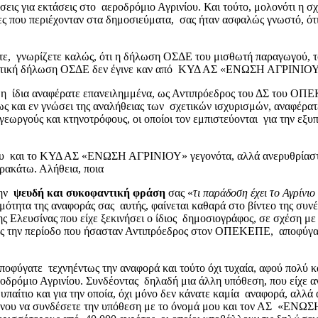
ς για εκτάσεις στο αεροδρόμιο Αγρινίου. Και τούτο, μολονότι η σχ
έρειες που περιέχονταν στα δημοσιεύματα, σας ήταν ασφαλώς γνωστ
, γνωρίζετε καλώς, ότι η δήλωση ΟΣΔΕ του μισθωτή παραγωγού, το
η σχετική δήλωση ΟΣΔΕ δεν έγινε καν από ΚΥΔ ΑΣ «ΕΝΩΣΗ ΑΓΡΙΝΙ
 η ίδια αναφέρατε επανειλημμένα, ως Αντιπρόεδρος του ΔΣ του ΟΠΕ
 και εν γνώσει της αναλήθειας των σχετικών ισχυρισμών, αναφέρατ
γεωργούς και κτηνοτρόφους, οι οποίοι τον εμπιστεύονται για την εξυ
ου και το ΚΥΔ ΑΣ «ΕΝΩΣΗ ΑΓΡΙΝΙΟΥ» γεγονότα, αλλά ανερυθρίαστα
ρακάτω. Αλήθεια, ποια
την
ψευδή και συκοφαντική φράση
σας «
τι παράδοση έχει το Αγρίνι
ότητα της αναφοράς σας αυτής, φαίνεται καθαρά στο βίντεο της συνέ
ς Ελευσίνας που είχε ξεκινήσει ο ίδιος δημοσιογράφος, σε σχέση με τ
 την περίοδο που ήσασταν Αντιπρόεδρος στον ΟΠΕΚΕΠΕ, αποφύγατε 
ποφύγατε τεχνηέντως την αναφορά και τούτο όχι τυχαία, αφού πολύ κ
δρόμιο Αγρινίου. Συνδέοντας δηλαδή μια άλλη υπόθεση, που είχε αν
παίτιο και για την οποία, όχι μόνο δεν κάνατε καμία αναφορά, αλλ
ένου να συνδέσετε την υπόθεση με το όνομά μου και τον ΑΣ «ΕΝΩΣΗ 