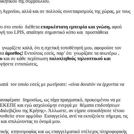
ιοικητικού της συμβουλίου.
 Αγρινίου, αλλά και σε πολλούς συνεταιρισμούς της χώρας, με τους
ο στο οποίο διέθετα
επαρκέστατη εμπειρία και γνώση,
αφού
ογή του LPIS, απαίτησε σημαντικό κόπο και προσπάθεια
νωρίζετε καλά, ότι η σχετική τοποθέτησή μου, αφορούσε τον
στα
άμισθος!
Εντούτοις εσείς, παρ’ ότι γνωρίζατε τα ανωτέρω ,
ου
και σε κάθε περίπτωση
πολυπληθούς τηλεοπτικού και
ργήσετε εντυπώσεις,
 κατά τον οποίο εσείς με ρωτήσατε: «
είναι δυνατόν να έρχονται να
 αναφέρατε δημοσίως, ως τάχα πραγματικό, προκειμένου να με
 ΟΠΕΚΕΠΕ και εγώ ασχολούμην ενεργά με θέματα επιδοτήσεων
 Μαλεβιζίου της Κρήτης». Άλλωστε, αν είχατε οποιοδήποτε τέτοιο
νθείτε στον αρμόδιο Εισαγγελέα, αντί να εκτοξεύετε σήμερα, τις
ς και σπιλώνοντας το όνομά μου.
ογικής κτηνοτροφίας και ως επαγγελματικό στέλεχος πληροφορικής