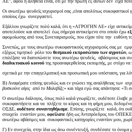
AE”, αφού η αλήθεια είναι, ότι με την πρώτη εξ αυτών δεν είχα πο
Οι ανωτέρω ψευδείς ισχυρισμοί σας ,είναι απολύτως συκοφαντικοί γ
οποίους έχω συνεργαστεί.
Εξάλλου γνωρίζετε πολύ καλά, ότι η «ΑΓΡΟΓΗΝ ΑΕ» είχε αντικείμ
αποτελούσε και αποτελεί έως σήμερα αντικείμενο στο οποίο έχω
εξ
αφομοίωσης από τους Συνεταιρισμούς, που είχαν τότε την ευθύνη
Συνεπώς, με τους ανωτέρω συκοφαντικούς ισχυρισμούς σας με εμφ
εξόχως τιμητικό ρόλο του
θεσμικού εκπροσώπου των αγροτών
, 
επιλέξατε να διατυπώσετε τους ανωτέρω ψευδείς, αβάσιμους και σ
διαδικτυακού κοινού
της προαναφερθείσας εκπομπής, με στόχο να
σχετικά με την επαγγελματική και προσωπική μου υπόσταση, για λό
Β) Αναφέρατε επίσης ψευδώς και εν γνώσει της αναλήθειας των ισχ
βοσκούνε αίγες από το Μαλεβίζι;
» και τάχα εγώ σας απάντησα: «Τι 
Ο ανωτέρω διάλογος, όπως πολύ καλά γνωρίζετε, ουδέποτε έλαβε χ
συκοφαντήσετε και να πλήξετε το κύρος και τη φήμη μου, δεδομέ
ΟΣΔΕ,
ουδέποτε συναντηθήκαμε
. Επίσης, γνωρίζετε καλά, ότι ου
στοιχείο εναντίον μου,
οφείλατε
ήδη ως Αντιπρόεδρος του ΟΠΕΚΕΠΕ
ανωτέρω αβάσιμες και συκοφαντικές κατηγορίες εναντίον μου, χωρί
Γ) Εν συνεχεία, στην ίδια ως άνω συνέντευξή, συνδέσατε το όνομα