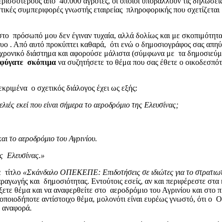
ερισσότερους από 40.000 αγρότες, οι οποίοι υποβάλλουν τις δη
τικές συμπεριφορές γνωστής εταιρείας πληροφορικής που σχετίζετα
 στο πρόσωπό μου δεν έγιναν τυχαία, αλλά δολίως και με σκοπιμότητ
τυο . Από αυτό προκύπτει καθαρά, ότι ενώ ο δημοσιογράφος σας απη
ίδιο χρονικό διάστημα και αφορούσε μάλιστα (σύμφωνα με τα δημοσι
φύγατε σκόπιμα
να συζητήσετε το θέμα που σας έθετε ο οικοδεσπό
εκριμένα ο σχετικός διάλογος έχει ως εξής:
ελιές εκεί που είναι σήμερα το αεροδρόμιο της Ελευσίνας;
και το αεροδρόμιο του Αγρινίου.
της Ελευσίνας.»
ε τίτλο
«Σκάνδαλο ΟΠΕΚΕΠΕ: Επιδοτήσεις σε ιδιώτες για το στρατιω
αραγωγής και δημοσιότητας. Εντούτοις εσείς, αν και περιφέρεστε στ
ξετε θέμα και να αναφερθείτε στο αεροδρόμιο του Αγρινίου και στο 
ν οποιοδήποτε αντίστοιχο θέμα, μολονότι είναι ευρέως γνωστό, ότι
ία αναφορά.