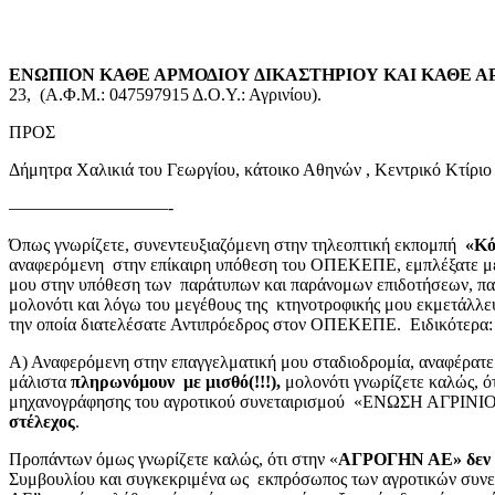
ΕΝΩΠΙΟΝ ΚΑΘΕ ΑΡΜΟΔΙΟΥ ΔΙΚΑΣΤΗΡΙΟΥ ΚΑΙ ΚΑΘΕ Α
23, (Α.Φ.Μ.: 047597915 Δ.Ο.Υ.: Αγρινίου).
ΠΡΟΣ
Δήμητρα Χαλικιά του Γεωργίου, κάτοικο Αθηνών , Κεντρικό Κτίρι
—————————-
Όπως γνωρίζετε, συνεντευξιαζόμενη στην τηλεοπτική εκπομπή
«Κό
αναφερόμενη στην επίκαιρη υπόθεση του ΟΠΕΚΕΠΕ, εμπλέξατε με ψε
μου στην υπόθεση των παράτυπων και παράνομων επιδοτήσεων, παρό
μολονότι και λόγω του μεγέθους της κτηνοτροφικής μου εκμετάλλευ
την οποία διατελέσατε Αντιπρόεδρος στον ΟΠΕΚΕΠΕ. Ειδικότερα
Α) Αναφερόμενη στην επαγγελματική μου σταδιοδρομία, αναφέρατε
μάλιστα
πληρωνόμουν με μισθό(!!!),
μολονότι γνωρίζετε καλώς, ό
μηχανογράφησης του αγροτικού συνεταιρισμού «ΕΝΩΣΗ ΑΓΡΙ
στέλεχος
.
Προπάντων όμως γνωρίζετε καλώς, ότι στην «
ΑΓΡΟΓΗΝ ΑΕ» δεν υ
Συμβουλίου και συγκεκριμένα ως εκπρόσωπος των αγροτικών συνε