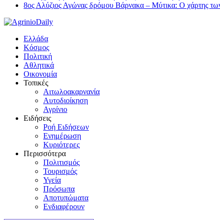
8ος Αλύζιος Αγώνας δρόμου Βάρνακα – Μύτικα: Ο χάρτης τω
Ελλάδα
Κόσμος
Πολιτική
Αθλητικά
Οικονομία
Τοπικές
Αιτωλοακαρνανία
Αυτοδιοίκηση
Αγρίνιο
Ειδήσεις
Ροή Ειδήσεων
Ενημέρωση
Κυριότερες
Περισσότερα
Πολιτισμός
Τουρισμός
Υγεία
Πρόσωπα
Αποτυπώματα
Ενδιαφέρουν