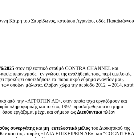
άννη Κάτρη του Σπυρίδωνος, κατοίκου Αγρινίου, οδός Παπαϊωάννου
/6/2025
στον τηλεοπτικό σταθμό CONTRA CHANNEL και
είς υπαινιγμούς, εν γνώσει της αναλήθειάς τους, περί εμπλοκής
χει προκύψει οποτεδήποτε το παραμικρό εύρημα εναντίον μου,
κ των οποίων μάλιστα, έλαβαν χώρα την περίοδο 2012 – 2014, κατά
ατικά από την «ΑΓΡΟΓΗΝ ΑΕ», στην οποία τάχα εργαζόμουν και
εταιρία πληροφορικής και το έτος 1997 προσλήφθηκα στο τμήμα
ου εργάζομαι μέχρι και σήμερα ως
Διευθυντικό
πλέον
σθος συνεργάτης
και
μη εκτελεστικό μέλος
του Διοικητικού της
 δήθεν και στις εταιρίες «ΓΑΙΑ ΕΠΙΧΕΙΡΕΙΝ ΑΕ» και “COGNITERA