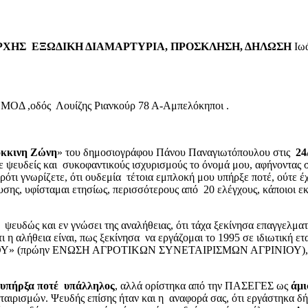
ΡΧΗΣ ΕΞΩΔΙΚΗ ΔΙΑΜΑΡΤΥΡΙΑ, ΠΡΟΣΚΛΗΣΗ, ΔΗΛΩΣΗ
Ιω
ο ΜΟΔ ,οδός Λουίζης Ριανκούρ 78 Α-Αμπελόκηποι .
κκινη Ζώνη
» του δημοσιογράφου Πάνου Παναγιωτόπουλου στις
24
υδείς και συκοφαντικούς ισχυρισμούς το όνομά μου, αφήνοντας σαφ
τι γνωρίζετε, ότι ουδεμία τέτοια εμπλοκή μου υπήρξε ποτέ, ούτε έ
σης, υφίσταμαι ετησίως, περισσότερους από 20 ελέγχους, κάποιοι ε
:
 ψευδώς και εν γνώσει της αναλήθειας, ότι τάχα ξεκίνησα επαγγελμ
τι η αλήθεια είναι, πως ξεκίνησα να εργάζομαι το 1995 σε ιδιωτική 
ΝΙΟΥ» (πρώην ΕΝΩΣΗ ΑΓΡΟΤΙΚΩΝ ΣΥΝΕΤΑΙΡΙΣΜΩΝ ΑΓΡΙΝΙΟΥ), όπ
πήρξα ποτέ υπάλληλος
, αλλά ορίστηκα από την ΠΑΣΕΓΕΣ ως
άμι
ταιρισμών. Ψευδής επίσης ήταν και η αναφορά σας, ότι εργάστηκα