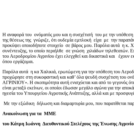
Η αναφορά του ονόματός μου και η συσχέτισή του με την υπόθεση
της θέσεως της γνώριζε, ότι ουδεμία εμπλοκή είχα με την παραπ
προκύψει οποιοδήποτε στοιχείο σε βάρος μου. Παρόλα αυτά η κ. Χ
συνέντευξης, το οποίο περιήλθε σε γνώση χιλιάδων τηλεθεατών. Ε
του Αεροδρομίου Αγρινίου έχει ελεγχθεί και δικαστικά και έχου
όπου εργάζομαι.
Παρόλα αυτά η κα Χαλικιά, ερωτώμενη για την υπόθεση του Αεροδ
προχώρησε στη συκοφαντική και καθ’ όλα ψευδή συσχέτιση του ον
ΑΓΡΙΝΙΟΥ». Η σκοπιμότητα αυτή ενισχύεται και από το γεγονός ότ
είναι μεταξύ εκείνων, οι οποίοι έδωσαν μεγάλο αγώνα για την απ
ηγεσία του Υπουργείου Αγροτικής Ανάπτυξης, αλλά και με προσφυγ
Με την εξώδικη δήλωση και διαμαρτυρία μου, που παρατίθεται παρ
Ανακοίνωση για τα ΜΜΕ
του Κάτρη Ιωάννη Διευθυντικού Στελέχους της Ένωσης Αγρινίο