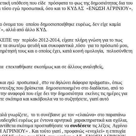
ετική υπόθεση που είδε πρόσφατα το φως της δημοσιότητας δια του
ό, ότι τόσο εγώ προσωπικά, όσο και το ΚΥΔ ΑΣ «ΕΝΩΣΗ ΑΓΡΙΝΙΟΥ»,
 όνομα του οποίου δημοσιοποιήθηκε ευρέως, δεν είχε καμία
ΟΥ», αλλά από άλλο ΚΥΔ.
ΚΕΠΕ την περίοδο 2012-2014, είχατε πλήρη γνώση για το πως
ε τα ανωτέρω ψευδή και συκοφαντικά ,τόσο για το πρόσωπό μου,
πηρέτησή τους και ο οποίος έχει, κατά κοινή ομολογία, πολυσύνθετη
 επεκταθήκατε σκοπίμως και σε άλλους αναληθείς,
ο και εγώ προσωπικά , στο να δηλώνει διάφορα πράγματα»
, όπως
ντευξης που βρίσκεται δημοσιοποιημένο στο διαδίκτυο, από το
ην αναφορά που είχε δει την δημοσιότητα εκείνες τις ημέρες για
σκόπιμα και κακόβουλα να το συζητήσετε, γιατί αυτό
αλά γνωρίζετε, το τι συνέβαινε με τον «ελαιώνα» στο παραπάνω
αδειχθεί ευρέως με έντονα αρνητικά χαρακτηριστικά και σχόλια,
ά αντίθετα σκόπιμα προσπαθήσατε να
συνδέσετε
τις λέξεις Αγρίνιο
ΑΓΡΙΝΙΟΥ» . Και τούτο γιατί , προφανώς «ενοχλεί» η επιτυχία