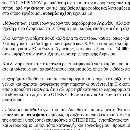
της ΕΑΣ ΑΓΡΙΝΙΟΥ, με υπόθεση σχετικά με αναφερόμενες επιδοτήσει
τύπου, από την έκταση και τις ακριβείς πληροφορίες και λεπτομ
στο οποίο εργάζομαι,
ουδεμία σχέση
έχουμε με
μίσθωση των ελεύθερων χώρων του αεροδρομίου Αγρινίου. Άλλωστε
σχέση με το όνομα και το επώνυμό μου, καθώς επίσης και ότι 
Ενώ λοιπόν γνωρίζετε πολύ καλά όλα τα ανωτέρω, καθώς, όπως και
λειτουργούσε το σύστημα των δηλώσεων ΟΣΔΕ, εντούτοις σκοπίμως
όσο και για τον ΑΣ «Ένωση Αγρινίου», ο οποίος εξυπηρετεί
14.000
συνεισφορά στην ανάπτυξη της ευρύτερης περιοχής Αγρινίου.
Και δεν αρκεστήκατε στα ανωτέρω συκοφαντικά για το πρόσωπό μ
ατεκμηρίωτους και απαράδεκτους ισχυρισμούς, όπως θα εκθέσω πα
επιχειρήματα διαθέτετε και σε ποια πραγματικά στοιχεία στηρίζετε 
γενικά και αόριστα αναφέρατε στην παραπάνω συνέντευξη; Η σκοπιμ
οποίο προκύπτει καθαρά, ότι ενώ ερωτηθήκατε για το αεροδρόμιο τη
διευθυντικό στέλεχος του ΟΠΕΚΕΠΕ, που ήταν πολύ κοντά σε εσάς
αποτελούσε
εν δυνάμει σκάνδαλο γνωστού σας Διευθυντή και συνεργάτη. Έτσι α
αεροδρόμιο,
στρέψασα
αμέσως τη συζήτηση αποκλειστικά στο αερο
της οποίας ( υπόθεσης) επιλήφθηκε ο ΟΠΕΚΕΠΕ, εντοπίζοντας τον υ
και Αεροδρόμιο με τον τόπο καταγωγής και εργασίας μου, προκειμ