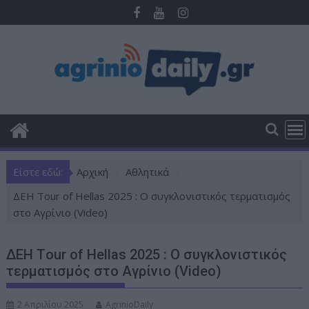
Π
ε
ρ
ά
σ
τ
ε
σ
τ
ο
Είστε εδώ:
Αρχική
Αθλητικά
π
ε
ΔΕΗ Τour of Hellas 2025 : Ο συγκλονιστικός τερματισμός
ρ
στο Αγρίνιο (Video)
ι
ε
ΔΕΗ Τour of Hellas 2025 : Ο συγκλονιστικός
χ
τερματισμός στο Αγρίνιο (Video)
ό
μ
2 Απριλίου 2025
AgrinioDaily
ε