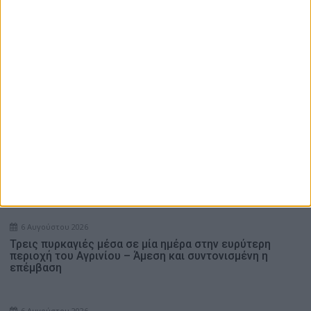
περιοχή του Αγρινίου – Άμεση και συντονισμένη η
επέμβαση
Παναιτωλικός: Το δίδυμο προσμονής, η άμεση ανάγκη και
ο Αλμπάνης
10ος Αγώνας Δρόμου Παπαδάτου Ξηρομέρου: Μεγάλη
συμμετοχή και απόλυτη επιτυχία στην επετειακή
διοργάνωση (Photos)
Η ΕΛΕΠΑΠ-Αγρινίου, αναζητά για πλήρη απασχόληση
Βοηθητικό Προσωπικό
Ενδιαφέρουν
6 Αυγούστου 2026
Τρεις πυρκαγιές μέσα σε μία ημέρα στην ευρύτερη
περιοχή του Αγρινίου – Άμεση και συντονισμένη η
επέμβαση
6 Αυγούστου 2026