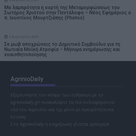
Με λαμπρότητα η εορτή της Μεταμορφώσεως του
Σωτήρος Χριστού στην Πεντάλοφο – Nέος Εφημέριος ο
π. Ιουστίνος Μουρτζιάπης (Photos)
6 Αυγούστου 2026
Σε μωβ αποχρώσεις το Δημοτικό Συμβούλιο για τη
Νωτιαία Μυϊκή Ατροφία – Μήνυμα ενημέρωσης και
ευαισθητοποίησης
AgrinioDaily
Εξερευνήστε τον κόσμο των ειδήσεων με το
agriniodaily.gr! Ανακαλύψτε τα πιο ενδιαφέροντα
νέα του Αγρινίου και όχι μόνο με εγκυρότητα και
ένταση.
Στο AgrinioDaily η ενημέρωση γίνεται εμπειρία!