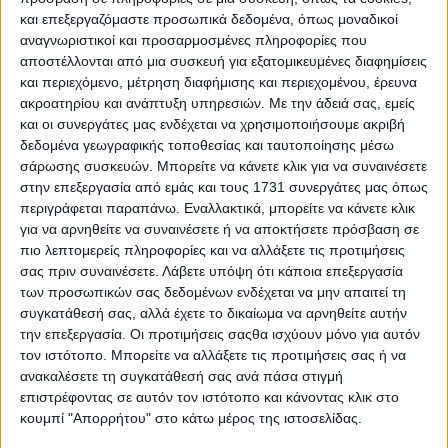
νομό Αιτωλοακαρνανίας, με τον Πατραϊκό κόλπο να
και επεξεργαζόμαστε προσωπικά δεδομένα, όπως μοναδικοί
προσφέρει εντυπωσιακή θέα, στην πρόσβαση προς την
αναγνωριστικοί και προσαρμοσμένες πληροφορίες που
Στερεά Ελλάδα.
αποστέλλονται από μια συσκευή για εξατομικευμένες διαφημίσεις
και περιεχόμενο, μέτρηση διαφήμισης και περιεχομένου, έρευνα
Οι αθλητές πέρασαν από το ιστορικό και μαρτυρικό
ακροατηρίου και ανάπτυξη υπηρεσιών.
Με την άδειά σας, εμείς
Μεσολόγγι, με το 1ο σπριντ ευθείας να πραγματοποιείται
και οι συνεργάτες μας ενδέχεται να χρησιμοποιήσουμε ακριβή
στο άγαλμα του Λόρδου Βύρωνα και στη συνέχεια με
δεδομένα γεωγραφικής τοποθεσίας και ταυτοποίησης μέσω
σάρωσης συσκευών. Μπορείτε να κάνετε κλικ για να συναινέσετε
κατεύθυνση δεξιόστροφα στη γέφυρα του Αιτωλικού
στην επεξεργασία από εμάς και τους 1731 συνεργάτες μας όπως
Εθνικού Πάρκου, προς στον Αστακό, όπου έγινε το 2ο
περιγράφεται παραπάνω. Εναλλακτικά, μπορείτε να κάνετε κλικ
σπριντ ευθείας.
για να αρνηθείτε να συναινέσετε ή να αποκτήσετε πρόσβαση σε
πιο λεπτομερείς πληροφορίες και να αλλάξετε τις προτιμήσεις
Εν συνεχεία όλο αριστερά και περνώντας από το χωριό
σας πριν συναινέσετε.
Λάβετε υπόψη ότι κάποια επεξεργασία
Καραϊσκάκης με βόρεια πορεία, έφθασαν στις Φυτίες, στο
των προσωπικών σας δεδομένων ενδέχεται να μην απαιτεί τη
113.13 χλμ. όπου διεξήχθει το μοναδικό σπριντ ανάβασης
συγκατάθεσή σας, αλλά έχετε το δικαίωμα να αρνηθείτε αυτήν
του 1ου ετάπ.
την επεξεργασία. Οι προτιμήσεις σαςθα ισχύουν μόνο για αυτόν
τον ιστότοπο. Μπορείτε να αλλάξετε τις προτιμήσεις σας ή να
Με δεξιόστροφη κίνηση και είσοδο στην Παλιά Εθνική Οδό,
ανακαλέσετε τη συγκατάθεσή σας ανά πάσα στιγμή
οι ποδηλάτες πέρασαν από το χωριό Στράτος, που
επιστρέφοντας σε αυτόν τον ιστότοπο και κάνοντας κλικ στο
βρίσκεται η περίφημη παραποτάμια λίμνη του Αχελώου
κουμπί "Απορρήτου" στο κάτω μέρος της ιστοσελίδας.
ποταμού και τερμάτισαν στο Αγρίνιο. Ο τερματισμός του