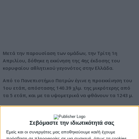
Μετά την παρουσίαση των ομάδων, την Τρίτη 1η
Απριλίου, δόθηκε η εκκίνηση της 4ης έκδοσης του
κορυφαίου αθλητικού γεγονότος στην Ελλάδα.
Από το Πανεπιστήμιο Πατρών έγινε η προεκκίνηση του
1ου ετάπ, απόστασης 140.39 χλμ. της μικρότερης από
τα 5 ετάπ, και με τα υψομετρικά να φθάνουν τα 1243 μ.
Το γκρουπ των ποδηλατών έφθασε στη Γέφυρα Ρίο –
Αντίρριο, όπου τα πλάνα ταξίδεψαν σε ολόκληρο τον
κόσμο θεαματικά
Σεβόμαστε την ιδιωτικότητά σας
Εμείς και οι συνεργάτες μας αποθηκεύουμε και/ή έχουμε
Οι ποδηλάτες κινήθηκαν από το νομό Αχαΐας προς το
πρόσβαση σε πληροφορίες σε μια συσκευή, όπως τα cookies,