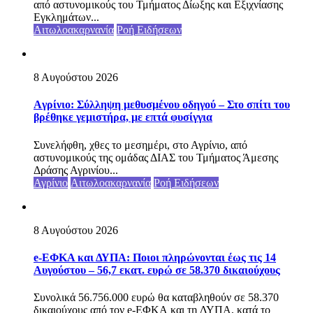
από αστυνομικούς του Τμήματος Δίωξης και Εξιχνίασης
Εγκλημάτων...
Αιτωλοακαρνανία
Ροή Ειδήσεων
8 Αυγούστου 2026
Aγρίνιο: Σύλληψη μεθυσμένου οδηγού – Στο σπίτι του
βρέθηκε γεμιστήρα, με επτά φυσίγγια
Συνελήφθη, χθες το μεσημέρι, στο Αγρίνιο, από
αστυνομικούς της ομάδας ΔΙΑΣ του Τμήματος Άμεσης
Δράσης Αγρινίου...
Αγρίνιο
Αιτωλοακαρνανία
Ροή Ειδήσεων
8 Αυγούστου 2026
e-ΕΦΚΑ και ΔΥΠΑ: Ποιοι πληρώνονται έως τις 14
Αυγούστου – 56,7 εκατ. ευρώ σε 58.370 δικαιούχους
Συνολικά 56.756.000 ευρώ θα καταβληθούν σε 58.370
δικαιούχους από τον e-ΕΦΚΑ και τη ΔΥΠΑ, κατά το