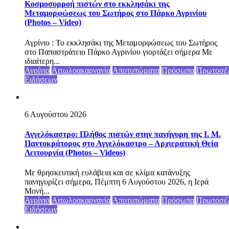
Κοσμοσυρροή πιστών στο εκκλησάκι της
Μεταμορφώσεως του Σωτήρος στο Πάρκο Αγρινίου
(Photos – Video)
Αγρίνιο : Το εκκλησάκι της Μεταμορφώσεως του Σωτήρος
στο Παπαστράτειο Πάρκο Αγρινίου γιορτάζει σήμερα Με
ιδιαίτερη...
Αγρίνιο
Αιτωλοακαρνανία
Αποτυπώματα
Πρόσωπα
Πρωτοσέ
Ειδήσεων
6 Αυγούστου 2026
Αγγελόκαστρο: Πλήθος πιστών στην πανήγυρη της Ι. Μ.
Παντοκράτορος στο Αγγελόκαστρο – Αρχιερατική Θεία
Λειτουργία (Photos – Videos)
Με θρησκευτική ευλάβεια και σε κλίμα κατάνυξης
πανηγυρίζει σήμερα, Πέμπτη 6 Αυγούστου 2026, η Ιερά
Μονή...
Αγρίνιο
Αιτωλοακαρνανία
Αποτυπώματα
Πρόσωπα
Πρωτοσέ
Ειδήσεων