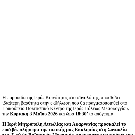
Η παρουσία της Ιεράς Κοινότητος στο σύνολό της, προσδίδει
ιδιαίτερη βαρύτητα στην εκδήλωση που θα πραγματοποιηθεί στο
Τρικούπειο Πολιτιστικό Κέντρο της Ιεράς Πόλεως Μεσολογγίου,
την
Κυριακή 3 Μαΐου 2026
και ώρα
18:30’
το απόγευμα.
Η Ιερά Μητρόπολη Αιτωλίας και Ακαρνανίας προσκαλεί το
ευσεβές πλήρωμα της τοπικής μας Εκκλησίας στη Συναυλία
των Σχολών Βυζαντινής Μουσικής, προκειμένου να τιμήσει την