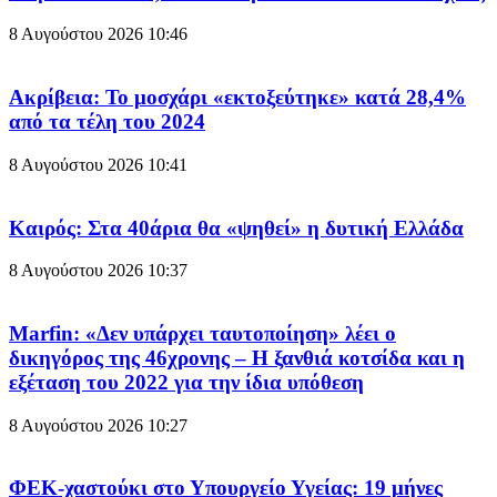
8 Αυγούστου 2026
10:46
Ακρίβεια: Το μοσχάρι «εκτοξεύτηκε» κατά 28,4%
από τα τέλη του 2024
8 Αυγούστου 2026
10:41
Καιρός: Στα 40άρια θα «ψηθεί» η δυτική Ελλάδα
8 Αυγούστου 2026
10:37
Marfin: «Δεν υπάρχει ταυτοποίηση» λέει ο
δικηγόρος της 46χρονης – Η ξανθιά κοτσίδα και η
εξέταση του 2022 για την ίδια υπόθεση
8 Αυγούστου 2026
10:27
ΦΕΚ-χαστούκι στο Υπουργείο Υγείας: 19 μήνες