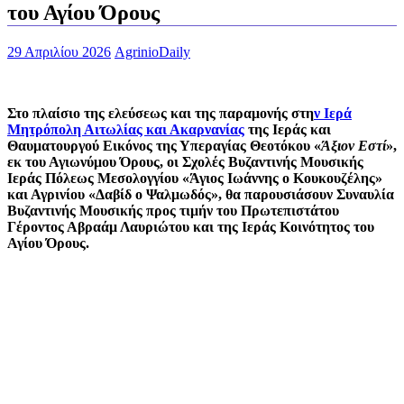
του Αγίου Όρους
29 Απριλίου 2026
AgrinioDaily
Στο πλαίσιο της ελεύσεως και της παραμονής στη
ν Ιερά
Μητρόπολη Αιτωλίας και Ακαρνανίας
της Ιεράς και
Θαυματουργού Εικόνος της Υπεραγίας Θεοτόκου «
Άξιον Εστί
»,
εκ του Αγιωνύμου Όρους, οι Σχολές Βυζαντινής Μουσικής
Ιεράς Πόλεως Μεσολογγίου «Άγιος Ιωάννης ο Κουκουζέλης»
και Αγρινίου «Δαβίδ ο Ψαλμωδός», θα παρουσιάσουν Συναυλία
Βυζαντινής Μουσικής προς τιμήν του Πρωτεπιστάτου
Γέροντος Αβραάμ Λαυριώτου και της Ιεράς Κοινότητος του
Αγίου Όρους.