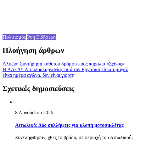
Πολιτισμός
Ροή Ειδήσεων
Πλοήγηση άρθρων
Aλυζία: Συντήρηση κάθετου δρόμου προς παραλία «Σχίνος»
Η ΑΔΕΔΥ Αιτωλοακαρνανίας τιμά την Εργατική Πρωτομαγιά:
είναι ημέρα αγώνα, δεν είναι γιορτή
Σχετικές δημοσιεύσεις
8 Αυγούστου 2026
Aιτωλικό: Δύο συλλήψεις για κλοπή μοτοσικλέτας
Συνελήφθησαν, χθες το βράδυ, σε περιοχή του Αιτωλικού,