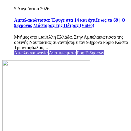
5 Αυγούστου 2026
Αμπελακιώτισσα: Έφυγε στα 14 και έχτιζε ως τα 69 | Ο
93χρονος Μάστορας της Πέτρας (Video)
Μνήμες από μια Άλλη Ελλάδα. Στην Αμπελακιώτισσα της
ορεινής Ναυπακτίας συναντήσαμε τον 93χρονο κύριο Κώστα
Τριανταφύλλου,...
Αιτωλοακαρνανία
Αποτυπώματα
Ροή Ειδήσεων