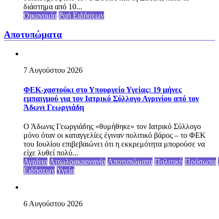
διάστημα από 10...
Οικονομία
Ροή Ειδήσεων
Αποτυπώματα
7 Αυγούστου 2026
ΦΕΚ-χαστούκι στο Υπουργείο Υγείας: 19 μήνες
εμπαιγμού για τον Ιατρικό Σύλλογο Αγρινίου από τον
Άδωνι Γεωργιάδη
Ο Άδωνις Γεωργιάδης «θυμήθηκε» τον Ιατρικό Σύλλογο
μόνο όταν οι καταγγελίες έγιναν πολιτικό βάρος – το ΦΕΚ
του Ιουλίου επιβεβαιώνει ότι η εκκρεμότητα μπορούσε να
είχε λυθεί πολύ...
Αγρίνιο
Αιτωλοακαρνανία
Αποτυπώματα
Πολιτική
Πρόσωπα
Ειδήσεων
Υγεία
6 Αυγούστου 2026