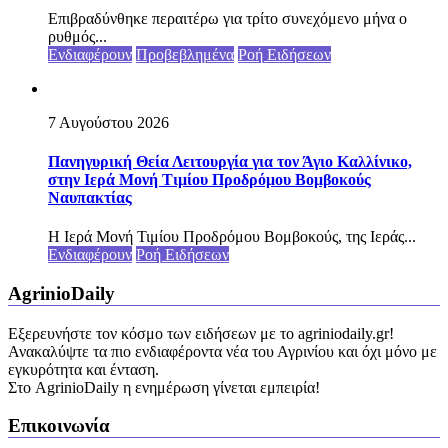
Επιβραδύνθηκε περαιτέρω για τρίτο συνεχόμενο μήνα ο
ρυθμός...
Ενδιαφέρουν
Προβεβλημένα
Ροή Ειδήσεων
7 Αυγούστου 2026
Πανηγυρική Θεία Λειτουργία για τον Άγιο Καλλίνικο,
στην Ιερά Μονή Τιμίου Προδρόμου Βομβοκούς
Ναυπακτίας
Η Ιερά Μονή Τιμίου Προδρόμου Βομβοκούς, της Ιεράς...
Ενδιαφέρουν
Ροή Ειδήσεων
AgrinioDaily
Εξερευνήστε τον κόσμο των ειδήσεων με το agriniodaily.gr!
Ανακαλύψτε τα πιο ενδιαφέροντα νέα του Αγρινίου και όχι μόνο με
εγκυρότητα και ένταση.
Στο AgrinioDaily η ενημέρωση γίνεται εμπειρία!
Επικοινωνία