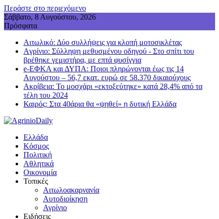
Περάστε στο περιεχόμενο
Σάββατο, 8 Αυγούστου, 2026
Πρόσφατα
Aιτωλικό: Δύο συλλήψεις για κλοπή μοτοσικλέτας
Aγρίνιο: Σύλληψη μεθυσμένου οδηγού - Στο σπίτι του
βρέθηκε γεμιστήρα, με επτά φυσίγγια
e-ΕΦΚΑ και ΔΥΠΑ: Ποιοι πληρώνονται έως τις 14
Αυγούστου – 56,7 εκατ. ευρώ σε 58.370 δικαιούχους
Ακρίβεια: Το μοσχάρι «εκτοξεύτηκε» κατά 28,4% από τα
τέλη του 2024
Καιρός: Στα 40άρια θα «ψηθεί» η δυτική Ελλάδα
Ελλάδα
Κόσμος
Πολιτική
Αθλητικά
Οικονομία
Τοπικές
Αιτωλοακαρνανία
Αυτοδιοίκηση
Αγρίνιο
Ειδήσεις