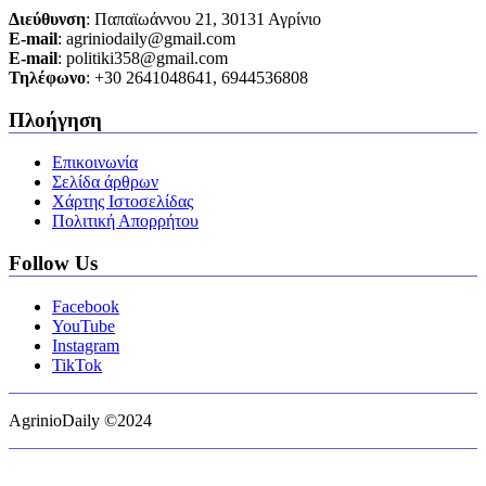
Διεύθυνση
: Παπαϊωάννου 21, 30131 Αγρίνιο
Ε-mail
: agriniodaily@gmail.com
Ε-mail
: politiki358@gmail.com
Τηλέφωνο
: +30 2641048641, 6944536808
Πλοήγηση
Επικοινωνία
Σελίδα άρθρων
Χάρτης Ιστοσελίδας
Πολιτική Απορρήτου
Follow Us
Facebook
YouTube
Instagram
TikTok
AgrinioDaily ©2024