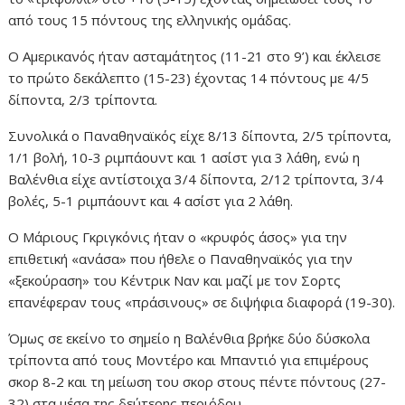
από τους 15 πόντους της ελληνικής ομάδας.
Ο Αμερικανός ήταν ασταμάτητος (11-21 στο 9’) και έκλεισε
το πρώτο δεκάλεπτο (15-23) έχοντας 14 πόντους με 4/5
δίποντα, 2/3 τρίποντα.
Συνολικά ο Παναθηναϊκός είχε 8/13 δίποντα, 2/5 τρίποντα,
1/1 βολή, 10-3 ριμπάουντ και 1 ασίστ για 3 λάθη, ενώ η
Βαλένθια είχε αντίστοιχα 3/4 δίποντα, 2/12 τρίποντα, 3/4
βολές, 5-1 ριμπάουντ και 4 ασίστ για 2 λάθη.
Ο Μάριους Γκριγκόνις ήταν ο «κρυφός άσος» για την
επιθετική «ανάσα» που ήθελε ο Παναθηναϊκός για την
«ξεκούραση» του Κέντρικ Ναν και μαζί με τον Σορτς
επανέφεραν τους «πράσινους» σε διψήφια διαφορά (19-30).
Όμως σε εκείνο το σημείο η Βαλένθια βρήκε δύο δύσκολα
τρίποντα από τους Μοντέρο και Μπαντιό για επιμέρους
σκορ 8-2 και τη μείωση του σκορ στους πέντε πόντους (27-
32) στα μέσα της δεύτερης περιόδου.