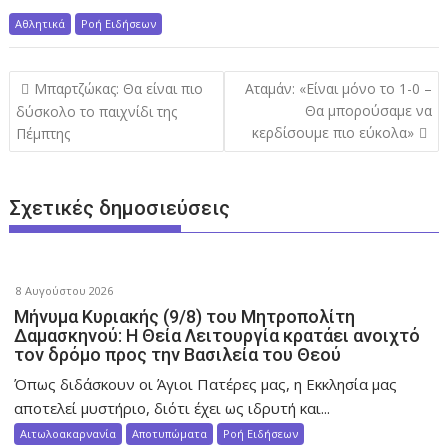
Αθλητικά
Ροή Ειδήσεων
Π
Μπαρτζώκας: Θα είναι πιο
Αταμάν: «Είναι μόνο το 1-0 –
λ
Θα μπορούσαμε να
δύσκολο το παιχνίδι της
κερδίσουμε πιο εύκολα»
Πέμπτης
ο
ή
γ
Σχετικές δημοσιεύσεις
η
σ
η
ά
8 Αυγούστου 2026
Μήνυμα Κυριακής (9/8) του Μητροπολίτη
ρ
Δαμασκηνού: Η Θεία Λειτουργία κρατάει ανοιχτό
θ
τον δρόμο προς την Βασιλεία του Θεού
ρ
Όπως διδάσκουν οι Άγιοι Πατέρες μας, η Εκκλησία μας
ω
αποτελεί μυστήριο, διότι έχει ως ιδρυτή και...
ν
Αιτωλοακαρνανία
Αποτυπώματα
Ροή Ειδήσεων