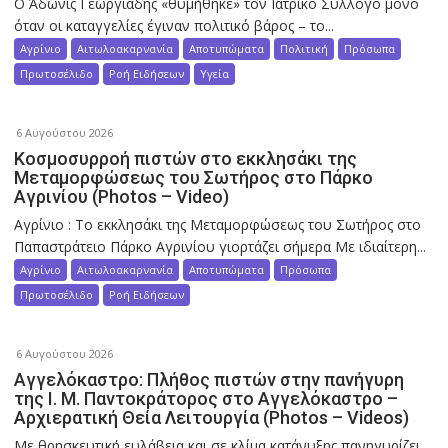
Ο Άδωνις Γεωργιάδης «θυμήθηκε» τον Ιατρικό Σύλλογο μόνο
όταν οι καταγγελίες έγιναν πολιτικό βάρος – το...
Αγρίνιο
Αιτωλοακαρνανία
Αποτυπώματα
Πολιτική
Πρόσωπα
Πρωτοσέλιδο
Ροή Ειδήσεων
Υγεία
6 Αυγούστου 2026
Κοσμοσυρροή πιστών στο εκκλησάκι της
Μεταμορφώσεως του Σωτήρος στο Πάρκο
Αγρινίου (Photos – Video)
Αγρίνιο : Το εκκλησάκι της Μεταμορφώσεως του Σωτήρος στο
Παπαστράτειο Πάρκο Αγρινίου γιορτάζει σήμερα Με ιδιαίτερη...
Αγρίνιο
Αιτωλοακαρνανία
Αποτυπώματα
Πρόσωπα
Πρωτοσέλιδο
Ροή Ειδήσεων
6 Αυγούστου 2026
Αγγελόκαστρο: Πλήθος πιστών στην πανήγυρη
της Ι. Μ. Παντοκράτορος στο Αγγελόκαστρο –
Αρχιερατική Θεία Λειτουργία (Photos – Videos)
Με θρησκευτική ευλάβεια και σε κλίμα κατάνυξης πανηγυρίζει