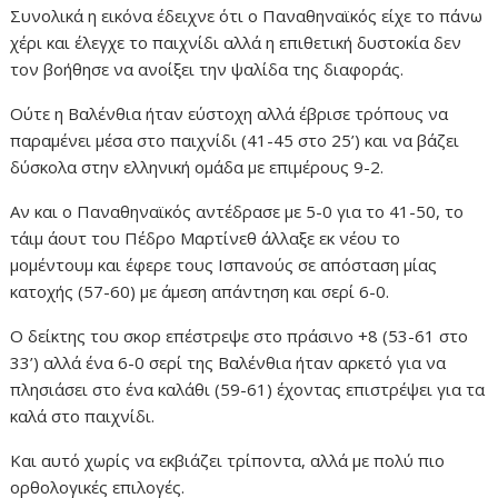
Συνολικά η εικόνα έδειχνε ότι ο Παναθηναϊκός είχε το πάνω
χέρι και έλεγχε το παιχνίδι αλλά η επιθετική δυστοκία δεν
τον βοήθησε να ανοίξει την ψαλίδα της διαφοράς.
Ούτε η Βαλένθια ήταν εύστοχη αλλά έβρισε τρόπους να
παραμένει μέσα στο παιχνίδι (41-45 στο 25’) και να βάζει
δύσκολα στην ελληνική ομάδα με επιμέρους 9-2.
Αν και ο Παναθηναϊκός αντέδρασε με 5-0 για το 41-50, το
τάιμ άουτ του Πέδρο Μαρτίνεθ άλλαξε εκ νέου το
μομέντουμ και έφερε τους Ισπανούς σε απόσταση μίας
κατοχής (57-60) με άμεση απάντηση και σερί 6-0.
Ο δείκτης του σκορ επέστρεψε στο πράσινο +8 (53-61 στο
33’) αλλά ένα 6-0 σερί της Βαλένθια ήταν αρκετό για να
πλησιάσει στο ένα καλάθι (59-61) έχοντας επιστρέψει για τα
καλά στο παιχνίδι.
Και αυτό χωρίς να εκβιάζει τρίποντα, αλλά με πολύ πιο
ορθολογικές επιλογές.