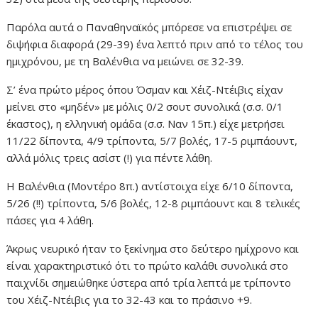
Παρόλα αυτά ο Παναθηναϊκός μπόρεσε να επιστρέψει σε
διψήφια διαφορά (29-39) ένα λεπτό πριν από το τέλος του
ημιχρόνου, με τη Βαλένθια να μειώνει σε 32-39.
Σ’ ένα πρώτο μέρος όπου Όσμαν και Χέιζ-Ντέιβις είχαν
μείνει στο «μηδέν» με μόλις 0/2 σουτ συνολικά (σ.σ. 0/1
έκαστος), η ελληνική ομάδα (σ.σ. Ναν 15π.) είχε μετρήσει
11/22 δίποντα, 4/9 τρίποντα, 5/7 βολές, 17-5 ριμπάουντ,
αλλά μόλις τρεις ασίστ (!) για πέντε λάθη.
Η Βαλένθια (Μοντέρο 8π.) αντίστοιχα είχε 6/10 δίποντα,
5/26 (!!) τρίποντα, 5/6 βολές, 12-8 ριμπάουντ και 8 τελικές
πάσες για 4 λάθη.
Άκρως νευρικό ήταν το ξεκίνημα στο δεύτερο ημίχρονο και
είναι χαρακτηριστικό ότι το πρώτο καλάθι συνολικά στο
παιχνίδι σημειώθηκε ύστερα από τρία λεπτά με τρίποντο
του Χέιζ-Ντέιβις για το 32-43 και το πράσινο +9.