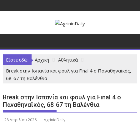
Π
ε
ρ
ά
σ
τ
ε
σ
Είστε εδώ:
Αρχική
Αθλητικά
τ
Break στην Ισπανία και φουλ για Final 4 ο Παναθηναϊκός,
ο
68-67 τη Βαλένθια
π
ε
ρ
Break στην Ισπανία και φουλ για Final 4 ο
ι
Παναθηναϊκός, 68-67 τη Βαλένθια
ε
χ
28 Απριλίου 2026
AgrinioDaily
ό
μ
ε