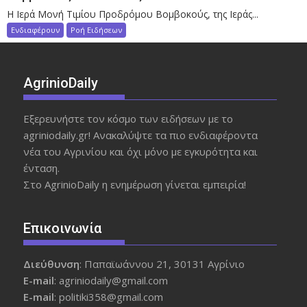
Η Ιερά Μονή Τιμίου Προδρόμου Βομβοκούς, της Ιεράς...
Ενδιαφέρουν
Ροή Ειδήσεων
AgrinioDaily
Εξερευνήστε τον κόσμο των ειδήσεων με το
agriniodaily.gr! Ανακαλύψτε τα πιο ενδιαφέροντα
νέα του Αγρινίου και όχι μόνο με εγκυρότητα και
ένταση.
Στο AgrinioDaily η ενημέρωση γίνεται εμπειρία!
Επικοινωνία
Διεύθυνση
: Παπαϊωάννου 21, 30131 Αγρίνιο
Ε-mail
: agriniodaily@gmail.com
Ε-mail
: politiki358@gmail.com