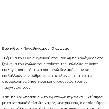
Βαλένθια – Παναθηναϊκός: Ο αγώνας
Η άμυνα του Παναθηναϊκού ήταν εκείνη που ανάγκασε στο
ξεκίνημα του αγώνα τους παίκτες της Βαλένθια σε κακές
επιλογές και σε άστοχα σουτ ενώ δεν μπόρεσαν να
επιβάλλουν τον ρυθμό τους «εκτελώντας» στα οκτώ
δευτερόλεπτα όπως είναι και ο κλασσικός τρόπος
παιχνιδιού τους.
Κάτι που οι «πράσινοι» το εκμεταλλεύτηκαν και… χτύπησαν
με τα ισπανικά όπλα δια χειρός Κέντρικ Ναν, ο οποίος έφερε
το «τριφύλλι» στο +10 (5-15) έχοντας σημειώσει τους 10