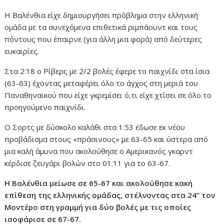
Η Βαλένθια είχε δημιουργήσει πρόβλημα στην ελληνική
ομάδα με τα συνεχόμενα επιθετικά ριμπάουντ και τους
πόντους που έπαιρνε (για άλλη μια φορά) από δεύτερες
ευκαιρίες.
Στα 2:18 ο Ρίβερς με 2/2 βολές έφερε το παιχνίδι στα ίσια
(63-63) έχοντας μεταφέρει όλο το άγχος στη μεριά του
Παναθηναϊκού που είχε γκρεμίσει ό,τι είχε χτίσει σε όλο το
προηγούμενο παιχνίδι.
Ο Σορτς με δύσκολο καλάθι στα 1:53 έδωσε εκ νέου
προβάδισμα στους «πράσινους» με 63-65 και ύστερα από
μια καλή άμυνα που ακολούθησε ο Αμερικανός γκαρντ
κέρδισε ζευγάρι βολών στο 01:11 για το 63-67.
Η Βαλένθια μείωσε σε 65-67 και ακολούθησε κακή
επίθεση της ελληνικής ομάδας, στέλνοντας στα 24’’ τον
Μοντέρο στη γραμμή για δύο βολές με τις οποίες
ισοφάρισε σε 67-67.