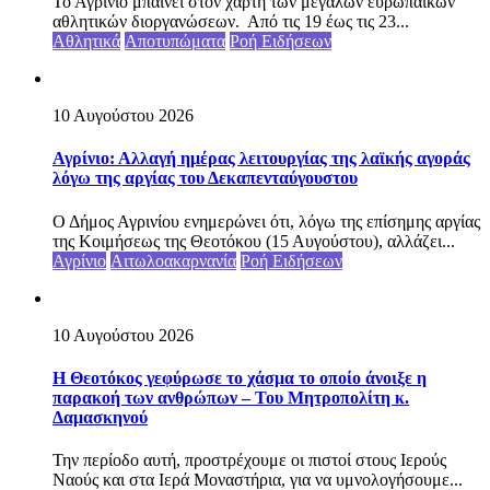
Το Αγρίνιο μπαίνει στον χάρτη των μεγάλων ευρωπαϊκών
αθλητικών διοργανώσεων. Από τις 19 έως τις 23...
Αθλητικά
Αποτυπώματα
Ροή Ειδήσεων
10 Αυγούστου 2026
Αγρίνιο: Αλλαγή ημέρας λειτουργίας της λαϊκής αγοράς
λόγω της αργίας του Δεκαπενταύγουστου
Ο Δήμος Αγρινίου ενημερώνει ότι, λόγω της επίσημης αργίας
της Κοιμήσεως της Θεοτόκου (15 Αυγούστου), αλλάζει...
Αγρίνιο
Αιτωλοακαρνανία
Ροή Ειδήσεων
10 Αυγούστου 2026
Η Θεοτόκος γεφύρωσε το χάσμα το οποίο άνοιξε η
παρακοή των ανθρώπων – Του Μητροπολίτη κ.
Δαμασκηνού
Την περίοδο αυτή, προστρέχουμε οι πιστοί στους Ιερούς
Ναούς και στα Ιερά Μοναστήρια, για να υμνολογήσουμε...