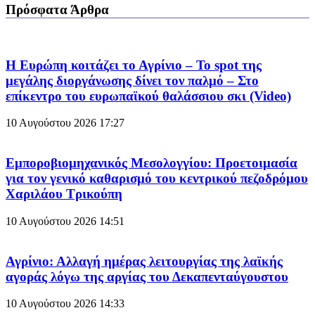
Πρόσφατα Άρθρα
Η Ευρώπη κοιτάζει το Αγρίνιο – Το spot της
μεγάλης διοργάνωσης δίνει τον παλμό – Στο
επίκεντρο του ευρωπαϊκού θαλάσσιου σκι (Video)
10 Αυγούστου 2026
17:27
Εμποροβιομηχανικός Μεσολογγίου: Προετοιμασία
για τον γενικό καθαρισμό του κεντρικού πεζοδρόμου
Χαριλάου Τρικούπη
10 Αυγούστου 2026
14:51
Αγρίνιο: Αλλαγή ημέρας λειτουργίας της λαϊκής
αγοράς λόγω της αργίας του Δεκαπενταύγουστου
10 Αυγούστου 2026
14:33