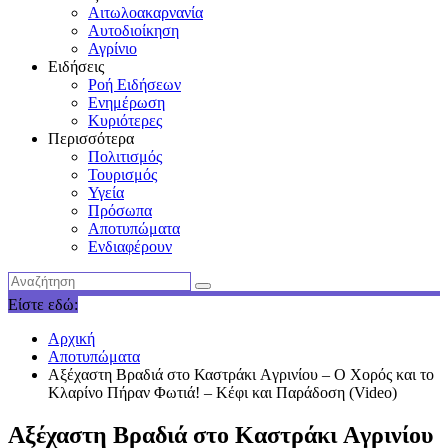
Αιτωλοακαρνανία
Αυτοδιοίκηση
Αγρίνιο
Ειδήσεις
Ροή Ειδήσεων
Ενημέρωση
Κυριότερες
Περισσότερα
Πολιτισμός
Τουρισμός
Υγεία
Πρόσωπα
Αποτυπώματα
Ενδιαφέρουν
Είστε εδώ:
Αρχική
Αποτυπώματα
Αξέχαστη Βραδιά στο Καστράκι Aγρινίου – Ο Χορός και το
Κλαρίνο Πήραν Φωτιά! – Κέφι και Παράδοση (Video)
Αξέχαστη Βραδιά στο Καστράκι Aγρινίου