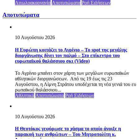
Αιτωλοακαρνανία
Αποτυπώματα
Ροή Ειδήσεων
Αποτυπώματα
10 Αυγούστου 2026
Η Ευρώπη κοιτάζει το Αγρίνιο – Το spot της μεγάλης
διοργάνωσης δίνει τον παλμό – Στο επίκεντρο του
ευρωπαϊκού θαλάσσιου σκι (Video)
Το Αγρίνιο μπαίνει στον χάρτη των μεγάλων ευρωπαϊκών
αθλητικών διοργανώσεων. Από τις 19 έως τις 23
Αυγούστου, η Λίμνη Στράτου υποδέχεται τη νέα γενιά του ευ
ρωπαϊκού θαλάσσιου...
Αθλητικά
Αποτυπώματα
Ροή Ειδήσεων
10 Αυγούστου 2026
Η Θεοτόκος γεφύρωσε το χάσμα το οποίο άνοιξε η
παρακοή των ανθρώπων – Του Μητροπολίτη κ.