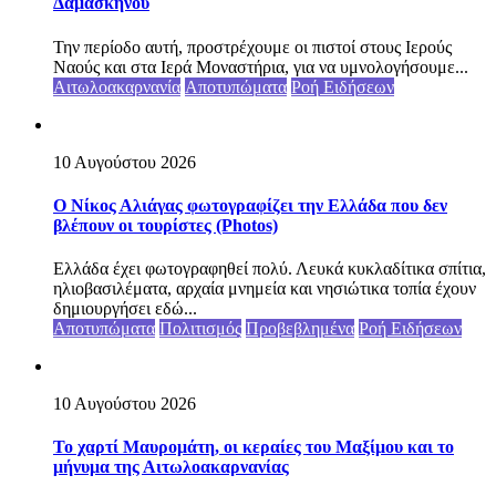
Δαμασκηνού
Την περίοδο αυτή, προστρέχουμε οι πιστοί στους Ιερούς
Ναούς και στα Ιερά Μοναστήρια, για να υμνολογήσουμε...
Αιτωλοακαρνανία
Αποτυπώματα
Ροή Ειδήσεων
10 Αυγούστου 2026
Ο Νίκος Αλιάγας φωτογραφίζει την Ελλάδα που δεν
βλέπουν οι τουρίστες (Photos)
Ελλάδα έχει φωτογραφηθεί πολύ. Λευκά κυκλαδίτικα σπίτια,
ηλιοβασιλέματα, αρχαία μνημεία και νησιώτικα τοπία έχουν
δημιουργήσει εδώ...
Αποτυπώματα
Πολιτισμός
Προβεβλημένα
Ροή Ειδήσεων
10 Αυγούστου 2026
Το χαρτί Μαυρομάτη, οι κεραίες του Μαξίμου και το
μήνυμα της Αιτωλοακαρνανίας