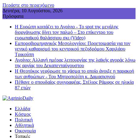
Περάστε στο περιεχόμενο
Δευτέρα, 10 Αυγούστου, 2026
Πρόσφατα
Η Ευρώπη κοιτάζει το Αγρίνιο - Το spot της μεγάλης
διοργάνωσης δίνει τον παλμό – Στο επίκεντρο του
ευρωπαϊκού θαλάσσιου σκι (Video)
Εμποροβιομηχανικός Μεσολογγίου: Προετοιμασία για τον
γενικό καθαρισμό του κεντρικού πεζοδρόμου Χαριλάου
Τρικούπη
Αγρίνιο: Αλλαγή ημέρας λειτουργίας της λαϊκής αγοράς λόγω
της αργίας του Δεκαπενταύγουστου
Η Θεοτόκος γεφύρωσε το χάσμα το οποίο άνοιξε η παρακοή
των ανθρώπων - Του Μητροπολίτη κ. Δαμασκηνού
Πέθανε ο σπουδαίος συγγραφέας, Στέλιος Ράμφος σε ηλικία
87 ετών
Ελλάδα
Κόσμος
Πολιτική
Αθλητικά
Οικονομία
Τοπικές