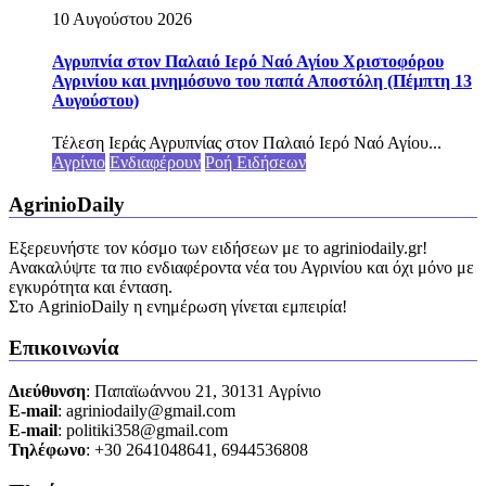
10 Αυγούστου 2026
Αγρυπνία στον Παλαιό Ιερό Ναό Αγίου Χριστοφόρου
Αγρινίου και μνημόσυνο του παπά Αποστόλη (Πέμπτη 13
Αυγούστου)
Τέλεση Ιεράς Αγρυπνίας στον Παλαιό Ιερό Ναό Αγίου...
Αγρίνιο
Ενδιαφέρουν
Ροή Ειδήσεων
AgrinioDaily
Εξερευνήστε τον κόσμο των ειδήσεων με το agriniodaily.gr!
Ανακαλύψτε τα πιο ενδιαφέροντα νέα του Αγρινίου και όχι μόνο με
εγκυρότητα και ένταση.
Στο AgrinioDaily η ενημέρωση γίνεται εμπειρία!
Επικοινωνία
Διεύθυνση
: Παπαϊωάννου 21, 30131 Αγρίνιο
Ε-mail
: agriniodaily@gmail.com
Ε-mail
: politiki358@gmail.com
Τηλέφωνο
: +30 2641048641, 6944536808