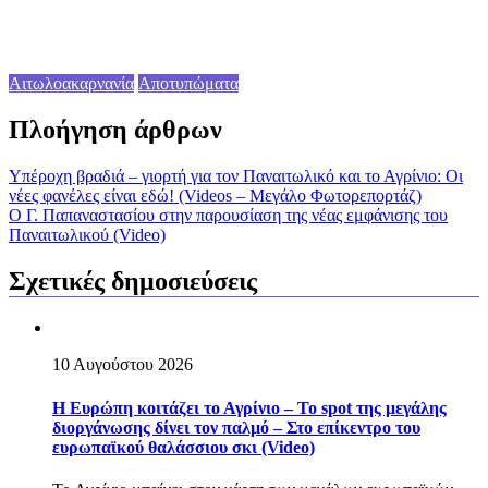
Αιτωλοακαρνανία
Αποτυπώματα
Πλοήγηση άρθρων
Υπέροχη βραδιά – γιορτή για τον Παναιτωλικό και το Αγρίνιο: Οι
νέες φανέλες είναι εδώ! (Videos – Mεγάλο Φωτορεπορτάζ)
Ο Γ. Παπαναστασίου στην παρουσίαση της νέας εμφάνισης του
Παναιτωλικού (Video)
Σχετικές δημοσιεύσεις
10 Αυγούστου 2026
Η Ευρώπη κοιτάζει το Αγρίνιο – Το spot της μεγάλης
διοργάνωσης δίνει τον παλμό – Στο επίκεντρο του
ευρωπαϊκού θαλάσσιου σκι (Video)