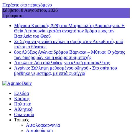
Περάστε στο περιεχόμενο
Σάββατο, 8 Αυγούστου, 2026
Πρόσφατα
Μήνυμα Κυριακής (9/8) του Μητροπολίτη Δαμασκηνού: Η
Θεία Λειτουργία κρατάει ανοιχτό τον δρόμο προς την
Βασιλεία του Θεού
Σε 57χρονη γυναίκα ανήκει η σορός στον Λυκαβηττό, από
πτώση ο θάνατος
8ος Αλύζιος Αγώνας δρόμου Βάρνακα – Μύτικα: Ο χάρτης
των διαδρομών και η φόρμα συμμετοχής
Aιτωλικό: Δύο συλλήψεις για κλοπή μοτοσικλέτας
Aγρίνιο: Σύλληψη μεθυσμένου οδηγού - Στο σπίτι του
βρέθηκε γεμιστήρα, με επτά φυσίγγια
Ελλάδα
Κόσμος
Πολιτική
Αθλητικά
Οικονομία
Τοπικές
Αιτωλοακαρνανία
Αυτοδιοίκηση