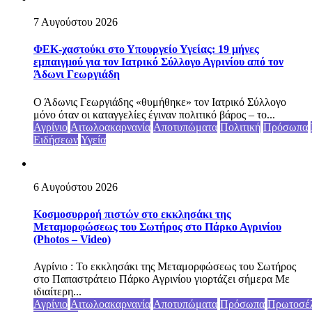
7 Αυγούστου 2026
ΦΕΚ-χαστούκι στο Υπουργείο Υγείας: 19 μήνες
εμπαιγμού για τον Ιατρικό Σύλλογο Αγρινίου από τον
Άδωνι Γεωργιάδη
Ο Άδωνις Γεωργιάδης «θυμήθηκε» τον Ιατρικό Σύλλογο
μόνο όταν οι καταγγελίες έγιναν πολιτικό βάρος – το...
Αγρίνιο
Αιτωλοακαρνανία
Αποτυπώματα
Πολιτική
Πρόσωπα
Ειδήσεων
Υγεία
6 Αυγούστου 2026
Κοσμοσυρροή πιστών στο εκκλησάκι της
Μεταμορφώσεως του Σωτήρος στο Πάρκο Αγρινίου
(Photos – Video)
Αγρίνιο : Το εκκλησάκι της Μεταμορφώσεως του Σωτήρος
στο Παπαστράτειο Πάρκο Αγρινίου γιορτάζει σήμερα Με
ιδιαίτερη...
Αγρίνιο
Αιτωλοακαρνανία
Αποτυπώματα
Πρόσωπα
Πρωτοσέ