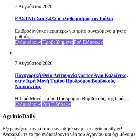
7 Αυγούστου 2026
ΕΛΣΤΑΤ: Στο 3,4% ο πληθωρισμός τον Ιούλιο
Επιβραδύνθηκε περαιτέρω για τρίτο συνεχόμενο μήνα ο
ρυθμός...
Ενδιαφέρουν
Προβεβλημένα
Ροή Ειδήσεων
7 Αυγούστου 2026
Πανηγυρική Θεία Λειτουργία για τον Άγιο Καλλίνικο,
στην Ιερά Μονή Τιμίου Προδρόμου Βομβοκούς
Ναυπακτίας
Η Ιερά Μονή Τιμίου Προδρόμου Βομβοκούς, της Ιεράς...
Ενδιαφέρουν
Ροή Ειδήσεων
AgrinioDaily
Εξερευνήστε τον κόσμο των ειδήσεων με το agriniodaily.gr!
Ανακαλύψτε τα πιο ενδιαφέροντα νέα του Αγρινίου και όχι μόνο με