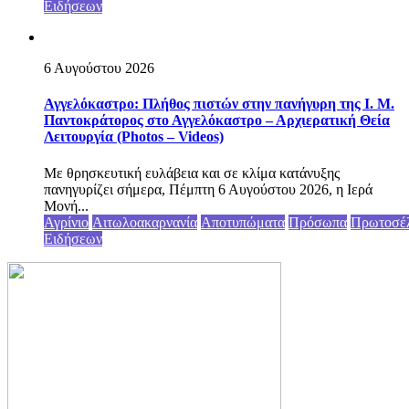
Ειδήσεων
6 Αυγούστου 2026
Αγγελόκαστρο: Πλήθος πιστών στην πανήγυρη της Ι. Μ.
Παντοκράτορος στο Αγγελόκαστρο – Αρχιερατική Θεία
Λειτουργία (Photos – Videos)
Με θρησκευτική ευλάβεια και σε κλίμα κατάνυξης
πανηγυρίζει σήμερα, Πέμπτη 6 Αυγούστου 2026, η Ιερά
Μονή...
Αγρίνιο
Αιτωλοακαρνανία
Αποτυπώματα
Πρόσωπα
Πρωτοσέ
Ειδήσεων