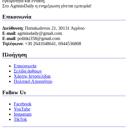
εγκυρότητα και ένταση.
Στο AgrinioDaily η ενημέρωση γίνεται εμπειρία!
Επικοινωνία
Διεύθυνση
: Παπαϊωάννου 21, 30131 Αγρίνιο
Ε-mail
: agriniodaily@gmail.com
Ε-mail
: politiki358@gmail.com
Τηλέφωνο
: +30 2641048641, 6944536808
Πλοήγηση
Επικοινωνία
Σελίδα άρθρων
Χάρτης Ιστοσελίδας
Πολιτική Απορρήτου
Follow Us
Facebook
YouTube
Instagram
TikTok