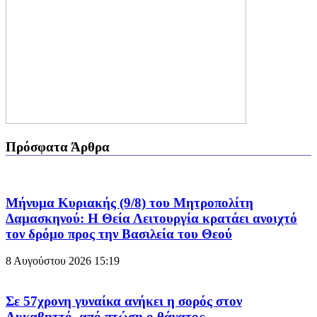
Πρόσφατα Άρθρα
Μήνυμα Κυριακής (9/8) του Μητροπολίτη
Δαμασκηνού: Η Θεία Λειτουργία κρατάει ανοιχτό
τον δρόμο προς την Βασιλεία του Θεού
8 Αυγούστου 2026
15:19
Σε 57χρονη γυναίκα ανήκει η σορός στον
Λυκαβηττό, από πτώση ο θάνατος