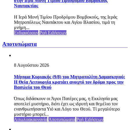
στην Ιερά Μονή Τιμίου Προδρόμου Βομβοκούς
Ναυπακτίας
Η Ιερά Μονή Τιμίου Προδρόμου Βομβοκούς, της Ιεράς
Μητροπόλεως Ναυπάκτου και Αγίου Βλασίου, τιμά τη
μνήμη...
Ενδιαφέρουν
Ροή Ειδήσεων
Αποτυπώματα
8 Αυγούστου 2026
Μήνυμα Κυριακής (9/8) του Μητροπολίτη Δαμασκηνού:
Η Θεία Λειτουργία κρατάει ανοιχτό τον δρόμο προς την
Βασιλεία του Θεού
Όπως διδάσκουν οι Άγιοι Πατέρες μας, η Εκκλησία μας
αποτελεί μυστήριο, διότι έχει ως ιδρυτή και θεμέλιο τον
ενανθρωπήσαντα Υιό και Λόγο του Θεού. Τί μεγαλύτερο
μυστήριο μπορεί...
Αιτωλοακαρνανία
Αποτυπώματα
Ροή Ειδήσεων