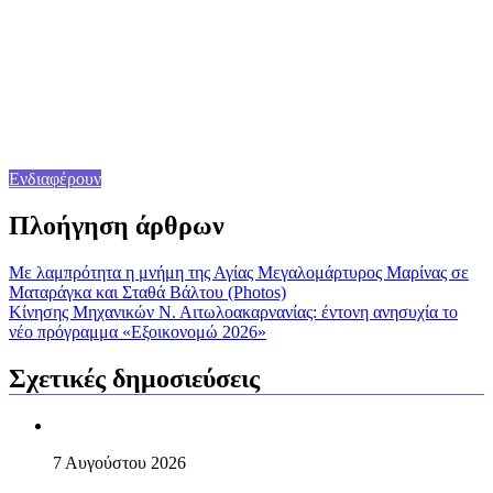
Ενδιαφέρουν
Πλοήγηση άρθρων
Με λαμπρότητα η μνήμη της Αγίας Μεγαλομάρτυρος Μαρίνας σε
Ματαράγκα και Σταθά Βάλτου (Photos)
Κίνησης Μηχανικών Ν. Αιτωλοακαρνανίας: έντονη ανησυχία το
νέο πρόγραμμα «Εξοικονομώ 2026»
Σχετικές δημοσιεύσεις
7 Αυγούστου 2026