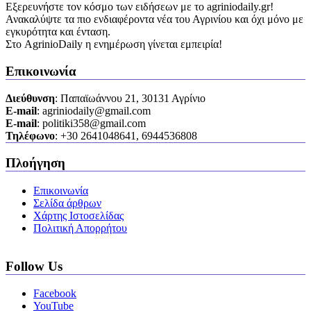
Εξερευνήστε τον κόσμο των ειδήσεων με το agriniodaily.gr!
Ανακαλύψτε τα πιο ενδιαφέροντα νέα του Αγρινίου και όχι μόνο με
εγκυρότητα και ένταση.
Στο AgrinioDaily η ενημέρωση γίνεται εμπειρία!
Επικοινωνία
Διεύθυνση
: Παπαϊωάννου 21, 30131 Αγρίνιο
Ε-mail
: agriniodaily@gmail.com
Ε-mail
: politiki358@gmail.com
Τηλέφωνο
: +30 2641048641, 6944536808
Πλοήγηση
Επικοινωνία
Σελίδα άρθρων
Χάρτης Ιστοσελίδας
Πολιτική Απορρήτου
Follow Us
Facebook
YouTube