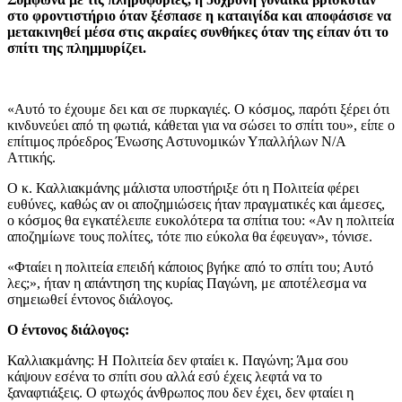
στο φροντιστήριο όταν ξέσπασε η καταιγίδα και αποφάσισε να
μετακινηθεί μέσα στις ακραίες συνθήκες όταν της είπαν ότι το
σπίτι της πλημμυρίζει.
«Αυτό το έχουμε δει και σε πυρκαγιές. Ο κόσμος, παρότι ξέρει ότι
κινδυνεύει από τη φωτιά, κάθεται για να σώσει το σπίτι του», είπε ο
επίτιμος πρόεδρος Ένωσης Αστυνομικών Υπαλλήλων Ν/Α
Αττικής.
Ο κ. Καλλιακμάνης μάλιστα υποστήριξε ότι η Πολιτεία φέρει
ευθύνες, καθώς αν οι αποζημιώσεις ήταν πραγματικές και άμεσες,
ο κόσμος θα εγκατέλειπε ευκολότερα τα σπίτια του: «Αν η πολιτεία
αποζημίωνε τους πολίτες, τότε πιο εύκολα θα έφευγαν», τόνισε.
«Φταίει η πολιτεία επειδή κάποιος βγήκε από το σπίτι του; Αυτό
λες;», ήταν η απάντηση της κυρίας Παγώνη, με αποτέλεσμα να
σημειωθεί έντονος διάλογος.
Ο έντονος διάλογος:
Καλλιακμάνης: Η Πολιτεία δεν φταίει κ. Παγώνη; Άμα σου
κάψουν εσένα το σπίτι σου αλλά εσύ έχεις λεφτά να το
ξαναφτιάξεις. Ο φτωχός άνθρωπος που δεν έχει, δεν φταίει η