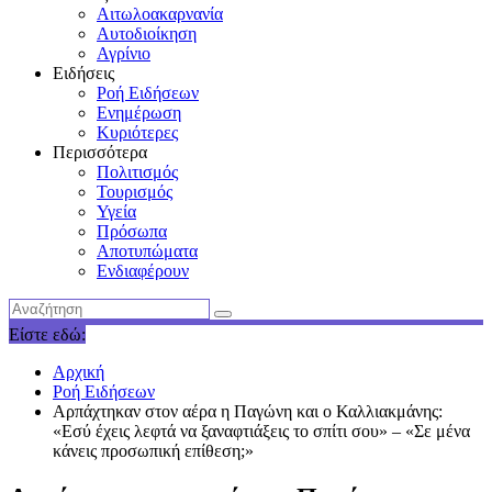
Αιτωλοακαρνανία
Αυτοδιοίκηση
Αγρίνιο
Ειδήσεις
Ροή Ειδήσεων
Ενημέρωση
Κυριότερες
Περισσότερα
Πολιτισμός
Τουρισμός
Υγεία
Πρόσωπα
Αποτυπώματα
Ενδιαφέρουν
Είστε εδώ:
Αρχική
Ροή Ειδήσεων
Αρπάχτηκαν στον αέρα η Παγώνη και ο Καλλιακμάνης:
«Εσύ έχεις λεφτά να ξαναφτιάξεις το σπίτι σου» – «Σε μένα
κάνεις προσωπική επίθεση;»