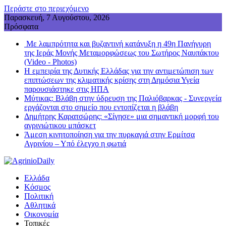
Περάστε στο περιεχόμενο
Παρασκευή, 7 Αυγούστου, 2026
Πρόσφατα
Με λαμπρότητα και βυζαντινή κατάνυξη η 49η Πανήγυρη
της Ιεράς Μονής Μεταμορφώσεως του Σωτήρος Ναυπάκτου
(Video - Photos)
Η εμπειρία της Δυτικής Ελλάδας για την αντιμετώπιση των
επιπτώσεων της κλιματικής κρίσης στη Δημόσια Υγεία
παρουσιάστηκε στις ΗΠΑ
Mύτικας: Βλάβη στην ύδρευση της Παλιόβαρκας - Συνεργεία
εργάζονται στο σημείο που εντοπίζεται η βλάβη
Δημήτρης Καρατσώρης: «Σίγησε» μια σημαντική μορφή του
αγρινιώτικου μπάσκετ
Άμεση κινητοποίηση για την πυρκαγιά στην Ερμίτσα
Αγρινίου – Υπό έλεγχο η φωτιά
Ελλάδα
Κόσμος
Πολιτική
Αθλητικά
Οικονομία
Τοπικές