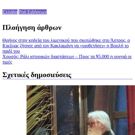
Ελλάδα
Ροή Ειδήσεων
Πλοήγηση άρθρων
Θρήνος στην κηδεία του λιμενικού που σκοτώθηκε στο Άστρος, ο
Κικίλιας ζήτησε από τον Κακλαμάνη να «υιοθετήσει» η Βουλή το
παιδί του
Χρυσός: Ράλι ιστορικών διαστάσεων – Προς τα $5.000 η ουγγιά οι
τιμές
Σχετικές δημοσιεύσεις