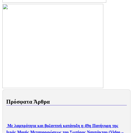
Πρόσφατα Άρθρα
Με λαμπρότητα και βυζαντινή κατάνυξη η 49η Πανήγυρη της
Ιεράς Μονής Μεταμορφώσεως του Σωτήρος Ναυπάκτου (Video –