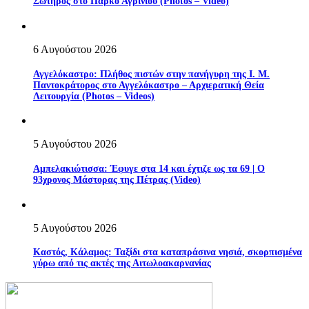
Σωτήρος στο Πάρκο Αγρινίου (Photos – Video)
6 Αυγούστου 2026
Αγγελόκαστρο: Πλήθος πιστών στην πανήγυρη της Ι. Μ.
Παντοκράτορος στο Αγγελόκαστρο – Αρχιερατική Θεία
Λειτουργία (Photos – Videos)
5 Αυγούστου 2026
Αμπελακιώτισσα: Έφυγε στα 14 και έχτιζε ως τα 69 | Ο
93χρονος Μάστορας της Πέτρας (Video)
5 Αυγούστου 2026
Καστός, Κάλαμος: Ταξίδι στα καταπράσινα νησιά, σκορπισμένα
γύρω από τις ακτές της Αιτωλοακαρνανίας