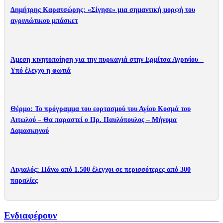
Δημήτρης Καρατσώρης: «Σίγησε» μια σημαντική μορφή του
αγρινιώτικου μπάσκετ
Άμεση κινητοποίηση για την πυρκαγιά στην Ερμίτσα Αγρινίου –
Υπό έλεγχο η φωτιά
Θέρμο: Το πρόγραμμα του εορτασμού του Αγίου Κοσμά του
Αιτωλού – Θα παραστεί ο Πρ. Παυλόπουλος – Mήνυμα
Δαμασκηνού
Αιγιαλός: Πάνω από 1.500 έλεγχοι σε περισσότερες από 300
παραλίες
Ενδιαφέρουν