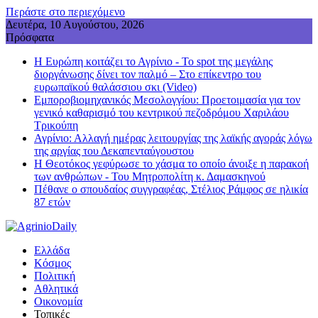
Περάστε στο περιεχόμενο
Δευτέρα, 10 Αυγούστου, 2026
Πρόσφατα
Η Ευρώπη κοιτάζει το Αγρίνιο - Το spot της μεγάλης
διοργάνωσης δίνει τον παλμό – Στο επίκεντρο του
ευρωπαϊκού θαλάσσιου σκι (Video)
Εμποροβιομηχανικός Μεσολογγίου: Προετοιμασία για τον
γενικό καθαρισμό του κεντρικού πεζοδρόμου Χαριλάου
Τρικούπη
Αγρίνιο: Αλλαγή ημέρας λειτουργίας της λαϊκής αγοράς λόγω
της αργίας του Δεκαπενταύγουστου
Η Θεοτόκος γεφύρωσε το χάσμα το οποίο άνοιξε η παρακοή
των ανθρώπων - Του Μητροπολίτη κ. Δαμασκηνού
Πέθανε ο σπουδαίος συγγραφέας, Στέλιος Ράμφος σε ηλικία
87 ετών
Ελλάδα
Κόσμος
Πολιτική
Αθλητικά
Οικονομία
Τοπικές