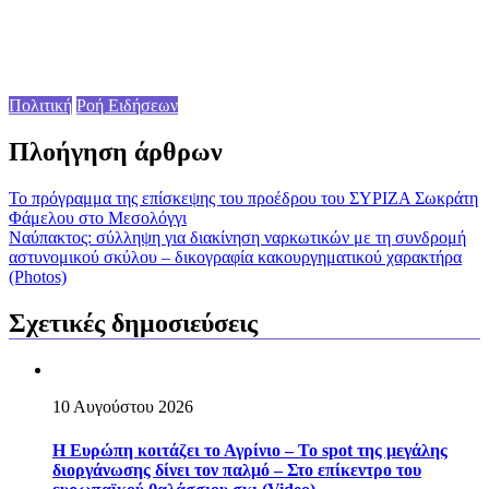
Πολιτική
Ροή Ειδήσεων
Πλοήγηση άρθρων
To πρόγραμμα της επίσκεψης του προέδρου του ΣΥΡΙΖΑ Σωκράτη
Φάμελου στο Μεσολόγγι
Nαύπακτος: σύλληψη για διακίνηση ναρκωτικών με τη συνδρομή
αστυνομικού σκύλου – δικογραφία κακουργηματικού χαρακτήρα
(Photos)
Σχετικές δημοσιεύσεις
10 Αυγούστου 2026
Η Ευρώπη κοιτάζει το Αγρίνιο – Το spot της μεγάλης
διοργάνωσης δίνει τον παλμό – Στο επίκεντρο του