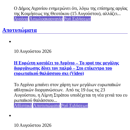
Ο Δήμος Αγρινίου ενημερώνει ότι, λόγω της επίσημης αργίας
της Κοιμήσεως της Θεοτόκου (15 Αυγούστου), αλλάζει...
Αγρίνιο
Αιτωλοακαρνανία
Ροή Ειδήσεων
Αποτυπώματα
10 Αυγούστου 2026
Η Ευρώπη κοιτάζει το Αγρίνιο – Το spot της μεγάλης
διοργάνωσης δίνει τον παλμό – Στο επίκεντρο του
ευρωπαϊκού θαλάσσιου σκι (Video)
Το Αγρίνιο μπαίνει στον χάρτη των μεγάλων ευρωπαϊκών
αθλητικών διοργανώσεων. Από τις 19 έως τις 23
Αυγούστου, η Λίμνη Στράτου υποδέχεται τη νέα γενιά του ευ
ρωπαϊκού θαλάσσιου...
Αθλητικά
Αποτυπώματα
Ροή Ειδήσεων
10 Αυγούστου 2026