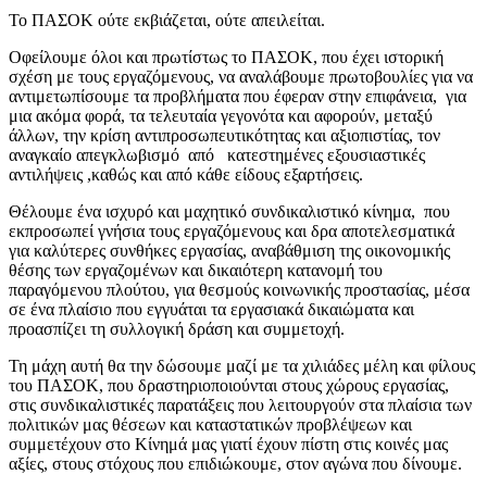
Το ΠΑΣΟΚ ούτε εκβιάζεται, ούτε απειλείται.
Οφείλουμε όλοι και πρωτίστως το ΠΑΣΟΚ, που έχει ιστορική
σχέση με τους εργαζόμενους, να αναλάβουμε πρωτοβουλίες για να
αντιμετωπίσουμε τα προβλήματα που έφεραν στην επιφάνεια, για
μια ακόμα φορά, τα τελευταία γεγονότα και αφορούν, μεταξύ
άλλων, την κρίση αντιπροσωπευτικότητας και αξιοπιστίας, τον
αναγκαίο απεγκλωβισμό από κατεστημένες εξουσιαστικές
αντιλήψεις ,καθώς και από κάθε είδους εξαρτήσεις.
Θέλουμε ένα ισχυρό και μαχητικό συνδικαλιστικό κίνημα, που
εκπροσωπεί γνήσια τους εργαζόμενους και δρα αποτελεσματικά
για καλύτερες συνθήκες εργασίας, αναβάθμιση της οικονομικής
θέσης των εργαζομένων και δικαιότερη κατανομή του
παραγόμενου πλούτου, για θεσμούς κοινωνικής προστασίας, μέσα
σε ένα πλαίσιο που εγγυάται τα εργασιακά δικαιώματα και
προασπίζει τη συλλογική δράση και συμμετοχή.
Τη μάχη αυτή θα την δώσουμε μαζί με τα χιλιάδες μέλη και φίλους
του ΠΑΣΟΚ, που δραστηριοποιούνται στους χώρους εργασίας,
στις συνδικαλιστικές παρατάξεις που λειτουργούν στα πλαίσια των
πολιτικών μας θέσεων και καταστατικών προβλέψεων και
συμμετέχουν στο Κίνημά μας γιατί έχουν πίστη στις κοινές μας
αξίες, στους στόχους που επιδιώκουμε, στον αγώνα που δίνουμε.