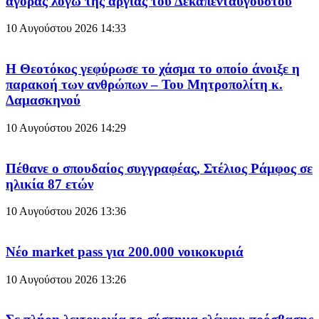
αγοράς λόγω της αργίας του Δεκαπενταύγουστου
10 Αυγούστου 2026
14:33
Η Θεοτόκος γεφύρωσε το χάσμα το οποίο άνοιξε η
παρακοή των ανθρώπων – Του Μητροπολίτη κ.
Δαμασκηνού
10 Αυγούστου 2026
14:29
Πέθανε ο σπουδαίος συγγραφέας, Στέλιος Ράμφος σε
ηλικία 87 ετών
10 Αυγούστου 2026
13:36
Νέο market pass για 200.000 νοικοκυριά
10 Αυγούστου 2026
13:26