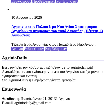
Ενδιαφέρουν
Προβεβλημένα
Ροή Ειδήσεων
10 Αυγούστου 2026
Αγρυπνία στον Παλαιό Ιερό Ναό Αγίου Χριστοφόρου
Αγρινίου και μνημόσυνο του παπά Αποστόλη (Πέμπτη 13
Αυγούστου)
Τέλεση Ιεράς Αγρυπνίας στον Παλαιό Ιερό Ναό Αγίου...
Αγρίνιο
Ενδιαφέρουν
Ροή Ειδήσεων
AgrinioDaily
Εξερευνήστε τον κόσμο των ειδήσεων με το agriniodaily.gr!
Ανακαλύψτε τα πιο ενδιαφέροντα νέα του Αγρινίου και όχι μόνο με
εγκυρότητα και ένταση.
Στο AgrinioDaily η ενημέρωση γίνεται εμπειρία!
Επικοινωνία
Διεύθυνση
: Παπαϊωάννου 21, 30131 Αγρίνιο
Ε-mail
: agriniodaily@gmail.com