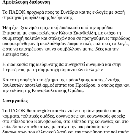
Αμφίπλευρη διεύρυνση
Το ΠΑΣΟΚ προχωρά προς το Συνέδριο και τις εκλογές με σαφή
στρατηγική αμφίπλευρης διεύρυνσης.
Ήδη έχει ξεκινήσει η σχετική διαδικασία από την αρμόδια
Επιτροπή, με επικεφαλής τον Κώστα Σκανδαλίδη, με στόχο τη
συμμετοχή πολιτών και στελεχών που σε προηγούμενες περιόδους
απομακρύνθηκαν ή ακολούθησαν διαφορετικές πολιτικές επιλογές,
ώστε να επιστρέψουν και να συμβάλλουν με τις ιδέες και την
εμπειρία τους.
Η διαδικασία της διεύρυνσης θα συνεχιστεί δυναμικά και στην
Περιφέρεια, με τη συμμετοχή σημαντικών στελεχών.
Κατέστη σαφές ότι το ζήτημα της πρόσκλησης και της ένταξης
βουλευτών αποτελεί αρμοδιότητα του Προέδρου, ο οποίος έχει και
την ευθύνη της Κοινοβουλευτικής Ομάδας.
Συνεργασίες
Το ΠΑΣΟΚ θα συνεχίσει και θα εντείνει τη συνεργασία του με
κόμματα, πολιτικές ομάδες, οργανώσεις και κοινωνικούς φορείς:
στο επίπεδο του Κοινοβουλίου, στο επίπεδο της κοινωνίας και στο
επίπεδο των συνδικάτων, με στόχο την υπεράσπιση των
δικαιωμάτων του ελληνικού λαού και την προώθηση της πολιτικής