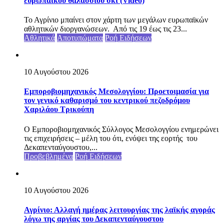
ευρωπαϊκού θαλάσσιου σκι (Video)
Το Αγρίνιο μπαίνει στον χάρτη των μεγάλων ευρωπαϊκών
αθλητικών διοργανώσεων. Από τις 19 έως τις 23...
Αθλητικά
Αποτυπώματα
Ροή Ειδήσεων
10 Αυγούστου 2026
Εμποροβιομηχανικός Μεσολογγίου: Προετοιμασία για
τον γενικό καθαρισμό του κεντρικού πεζοδρόμου
Χαριλάου Τρικούπη
Ο Εμποροβιομηχανικός Σύλλογος Μεσολογγίου ενημερώνει
τις επιχειρήσεις – μέλη του ότι, ενόψει της εορτής του
Δεκαπενταύγουστου,...
Προβεβλημένα
Ροή Ειδήσεων
10 Αυγούστου 2026
Αγρίνιο: Αλλαγή ημέρας λειτουργίας της λαϊκής αγοράς
λόγω της αργίας του Δεκαπενταύγουστου