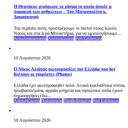
Η Θεοτόκος γεφύρωσε το χάσμα το οποίο άνοιξε η
παρακοή των ανθρώπων – Του Μητροπολίτη κ.
Δαμασκηνού
Την περίοδο αυτή, προστρέχουμε οι πιστοί στους Ιερούς
Ναούς και στα Ιερά Μοναστήρια, για να υμνολογήσουμε...
Αιτωλοακαρνανία
Αποτυπώματα
Ροή Ειδήσεων
10 Αυγούστου 2026
Ο Νίκος Αλιάγας φωτογραφίζει την Ελλάδα που δεν
βλέπουν οι τουρίστες (Photos)
Ελλάδα έχει φωτογραφηθεί πολύ. Λευκά κυκλαδίτικα σπίτια,
ηλιοβασιλέματα, αρχαία μνημεία και νησιώτικα τοπία έχουν
δημιουργήσει εδώ...
Αποτυπώματα
Πολιτισμός
Προβεβλημένα
Ροή Ειδήσεων
10 Αυγούστου 2026