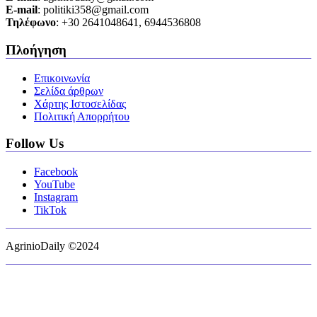
Ε-mail
: politiki358@gmail.com
Τηλέφωνο
: +30 2641048641, 6944536808
Πλοήγηση
Επικοινωνία
Σελίδα άρθρων
Χάρτης Ιστοσελίδας
Πολιτική Απορρήτου
Follow Us
Facebook
YouTube
Instagram
TikTok
AgrinioDaily ©2024