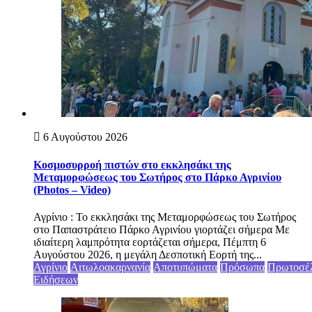
6 Αυγούστου 2026
Κοσμοσυρροή πιστών στο εκκλησάκι της
Μεταμορφώσεως του Σωτήρος στο Πάρκο Αγρινίου
(Photos – Video)
Αγρίνιο : Το εκκλησάκι της Μεταμορφώσεως του Σωτήρος
στο Παπαστράτειο Πάρκο Αγρινίου γιορτάζει σήμερα Με
ιδιαίτερη λαμπρότητα εορτάζεται σήμερα, Πέμπτη 6
Αυγούστου 2026, η μεγάλη Δεσποτική Εορτή της...
Αγρίνιο
Αιτωλοακαρνανία
Αποτυπώματα
Πρόσωπα
Πρωτοσέ
Ειδήσεων