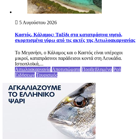
5 Αυγούστου 2026
Καστός, Κάλαμος: Ταξίδι στα καταπράσινα νησιά,
σκορπισμένα γύρω από τις ακτές της Αιτωλοακαρνανίας
Το Μεγανήσι, ο Κάλαμος και ο Καστός είναι υπέροχοι
μικροί, καταπράσινοι παράδεισοι κοντά στη Λευκάδα.
Ιστιοπλοϊκά,...
Αιτωλοακαρνανία
Αποτυπώματα
Προβεβλημένα
Ροή
Ειδήσεων
Τουρισμός