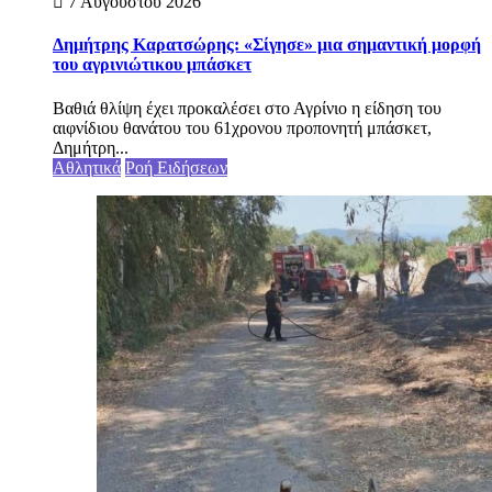
7 Αυγούστου 2026
Δημήτρης Καρατσώρης: «Σίγησε» μια σημαντική μορφή
του αγρινιώτικου μπάσκετ
Βαθιά θλίψη έχει προκαλέσει στο Αγρίνιο η είδηση του
αιφνίδιου θανάτου του 61χρονου προπονητή μπάσκετ,
Δημήτρη...
Αθλητικά
Ροή Ειδήσεων