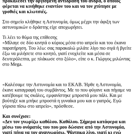
προκαλέσει την οργισμένη αντίδραση του άνδρα, ο οποίος
φέρεται να κινήθηκε εναντίον του και να τον χτύπησε με
γροθιές και κλωτσιές.
Στο σημείο κλήθηκε η Αστυνομία, όμως μέχρι την άφιξη των
αστυνομικών ο δράστης είχε αποχωρήσει.
Τι λέει το θύμα της επίθεσης
«Μίλαγε σε δύο κινητά ο κύριος μέσα στο ιατρείο και του έκανα
παρατήρηση. Του λέω: σας παρακαλώ μιλάτε λίγο πιο σιγά ή βγείτε
έξω να μιλήσετε στο κινητό, γιατί ενοχλείτε και μέσα σε
δευτερόλεπτα, με πλάκωσε στο ξύλο», είπε ο κ. Γιώργος μιλώντας
στο Mega.
«Καλέσαμε την Αστυνομία και το ΕΚΑΒ. Ήρθε η Αστυνομία,
έκανε καταγραφή του συμβάντος. Με το που φύγανε και πήγαμε να
κατέβουμε τις σκάλες, εμφανίστηκε μπροστά μου πάλι. Και με
βούτηξε και μπήκε μπροστά η γυναίκα μου και ο γιατρός. Εγώ
γύρισα πίσω στο ιατρείο», πρόσθεσε.
Και συνέχισε:
«Δεν τον γνωρίζω καθόλου. Καθόλου. Σήμερα κατάφερα και
μέσω του ονόματός του που μου δώσανε από την Αστυνομία,
γιατί πήγα να τον αναγνωρίσω. Ψάχτηκα λίγο, γιατί κι εγώ