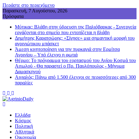
Περάστε στο περιεχόμενο
Παρασκευή, 7 Αυγούστου, 2026
Πρόσφατα
Mύτικας: Βλάβη στην ύδρευση της Παλιόβαρκας - Συνεργεία
εργάζονται στο σημείο που εντοπίζεται η βλάβη
Δημήτρης Καρατσώρης: «Σίγησε» μια σημαντική μορφή του
αγρινιώτικου μπάσκετ
Άμεση κινητοποίηση για την πυρκαγιά στην Ερμίτσα
Αγρινίου – Υπό έλεγχο η φωτιά
Θέρμο: Το πρόγραμμα του εορτασμού του Αγίου Κοσμά του
Αιτωλού - Θα παραστεί ο Πρ. Παυλόπουλος - Mήνυμα
Δαμασκηνού
Αιγιαλός: Πάνω από 1.500 έλεγχοι σε περισσότερες από 300
παραλίες
Ελλάδα
Κόσμος
Πολιτική
Αθλητικά
Οικονομία