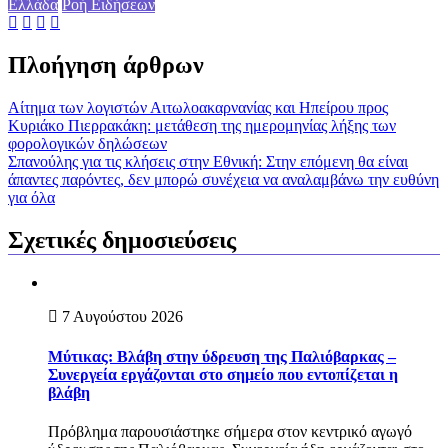
Ελλάδα
Ροή Ειδήσεων
Πλοήγηση άρθρων
Aίτημα των λογιστών Αιτωλοακαρνανίας και Ηπείρου προς
Κυριάκο Πιερρακάκη: μετάθεση της ημερομηνίας λήξης των
φορολογικών δηλώσεων
Σπανούλης για τις κλήσεις στην Εθνική: Στην επόμενη θα είναι
άπαντες παρόντες, δεν μπορώ συνέχεια να αναλαμβάνω την ευθύνη
για όλα
Σχετικές δημοσιεύσεις
7 Αυγούστου 2026
Mύτικας: Βλάβη στην ύδρευση της Παλιόβαρκας –
Συνεργεία εργάζονται στο σημείο που εντοπίζεται η
βλάβη
Πρόβλημα παρουσιάστηκε σήμερα στον κεντρικό αγωγό