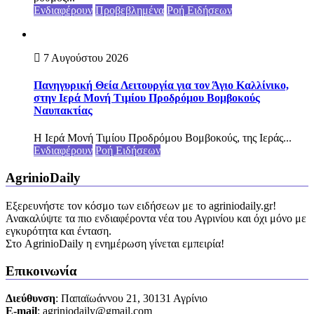
Ενδιαφέρουν
Προβεβλημένα
Ροή Ειδήσεων
7 Αυγούστου 2026
Πανηγυρική Θεία Λειτουργία για τον Άγιο Καλλίνικο,
στην Ιερά Μονή Τιμίου Προδρόμου Βομβοκούς
Ναυπακτίας
Η Ιερά Μονή Τιμίου Προδρόμου Βομβοκούς, της Ιεράς...
Ενδιαφέρουν
Ροή Ειδήσεων
AgrinioDaily
Εξερευνήστε τον κόσμο των ειδήσεων με το agriniodaily.gr!
Ανακαλύψτε τα πιο ενδιαφέροντα νέα του Αγρινίου και όχι μόνο με
εγκυρότητα και ένταση.
Στο AgrinioDaily η ενημέρωση γίνεται εμπειρία!
Επικοινωνία
Διεύθυνση
: Παπαϊωάννου 21, 30131 Αγρίνιο
Ε-mail
: agriniodaily@gmail.com