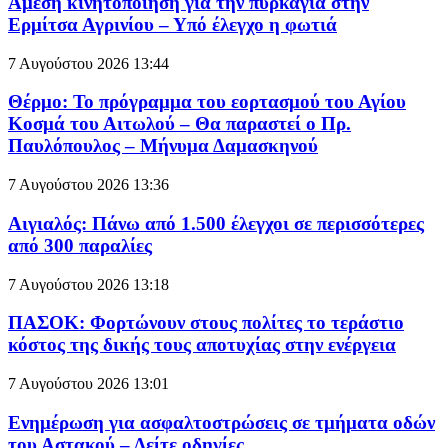
Άμεση κινητοποίηση για την πυρκαγιά στην
Ερμίτσα Αγρινίου – Υπό έλεγχο η φωτιά
7 Αυγούστου 2026
13:44
Θέρμο: Το πρόγραμμα του εορτασμού του Αγίου
Κοσμά του Αιτωλού – Θα παραστεί ο Πρ.
Παυλόπουλος – Mήνυμα Δαμασκηνού
7 Αυγούστου 2026
13:36
Αιγιαλός: Πάνω από 1.500 έλεγχοι σε περισσότερες
από 300 παραλίες
7 Αυγούστου 2026
13:18
ΠΑΣΟΚ: Φορτώνουν στους πολίτες το τεράστιο
κόστος της δικής τους αποτυχίας στην ενέργεια
7 Αυγούστου 2026
13:01
Ενημέρωση για ασφαλτοστρώσεις σε τμήματα οδών
του Αστακού – Δείτε οδηγίες