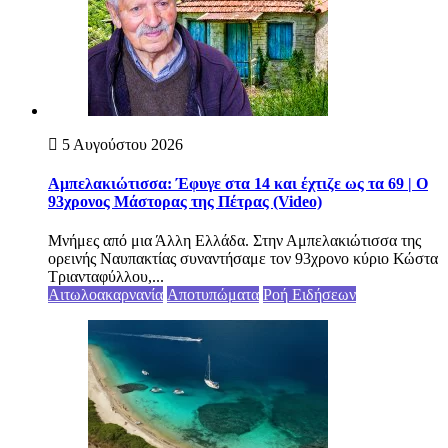
5 Αυγούστου 2026
Αμπελακιώτισσα: Έφυγε στα 14 και έχτιζε ως τα 69 | Ο
93χρονος Μάστορας της Πέτρας (Video)
Μνήμες από μια Άλλη Ελλάδα. Στην Αμπελακιώτισσα της
ορεινής Ναυπακτίας συναντήσαμε τον 93χρονο κύριο Κώστα
Τριανταφύλλου,...
Αιτωλοακαρνανία
Αποτυπώματα
Ροή Ειδήσεων