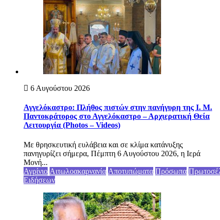
6 Αυγούστου 2026
Αγγελόκαστρο: Πλήθος πιστών στην πανήγυρη της Ι. Μ.
Παντοκράτορος στο Αγγελόκαστρο – Αρχιερατική Θεία
Λειτουργία (Photos – Videos)
Με θρησκευτική ευλάβεια και σε κλίμα κατάνυξης
πανηγυρίζει σήμερα, Πέμπτη 6 Αυγούστου 2026, η Ιερά
Μονή...
Αγρίνιο
Αιτωλοακαρνανία
Αποτυπώματα
Πρόσωπα
Πρωτοσέ
Ειδήσεων