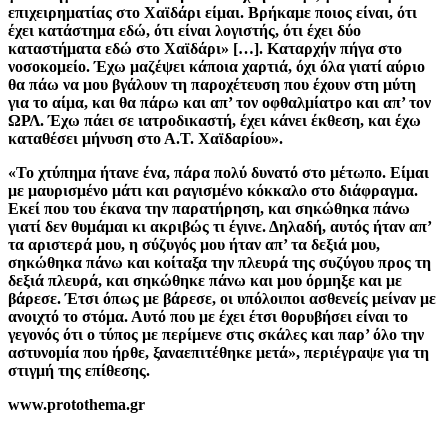
επιχειρηματίας στο Χαϊδάρι είμαι. Βρήκαμε ποιος είναι, ότι
έχει κατάστημα εδώ, ότι είναι λογιστής, ότι έχει δύο
καταστήματα εδώ στο Χαϊδάρι» […]. Καταρχήν πήγα στο
νοσοκομείο. Έχω μαζέψει κάποια χαρτιά, όχι όλα γιατί αύριο
θα πάω να μου βγάλουν τη παροχέτευση που έχουν στη μύτη
για το αίμα, και θα πάρω και απ’ τον οφθαλμίατρο και απ’ τον
ΩΡΛ. Έχω πάει σε ιατροδικαστή, έχει κάνει έκθεση, και έχω
καταθέσει μήνυση στο Α.Τ. Χαϊδαρίου».
«Το χτύπημα ήτανε ένα, πάρα πολύ δυνατό στο μέτωπο. Είμαι
με μαυρισμένο μάτι και ραγισμένο κόκκαλο στο διάφραγμα.
Εκεί που του έκανα την παρατήρηση, και σηκώθηκα πάνω
γιατί δεν θυμάμαι κι ακριβώς τι έγινε. Δηλαδή, αυτός ήταν απ’
τα αριστερά μου, η σύζυγός μου ήταν απ’ τα δεξιά μου,
σηκώθηκα πάνω και κοίταξα την πλευρά της συζύγου προς τη
δεξιά πλευρά, και σηκώθηκε πάνω και μου όρμηξε και με
βάρεσε. Έτσι όπως με βάρεσε, οι υπόλοιποι ασθενείς μείναν με
ανοιχτό το στόμα. Αυτό που με έχει έτσι θορυβήσει είναι το
γεγονός ότι ο τύπος με περίμενε στις σκάλες και παρ’ όλο την
αστυνομία που ήρθε, ξαναεπιτέθηκε μετά», περιέγραψε για τη
στιγμή της επίθεσης.
www.protothema.gr