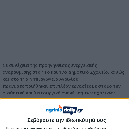
Σε συνέχεια της προηγηθείσας ενεργειακής
αναβάθμισης στο 11ο και 17ο Δημοτικό Σχολείο, καθώς
και στο 11ο Νηπιαγωγείο Αγρινίου,
πραγματοποιήθηκαν επιπλέον εργασίες με στόχο την
αισθητική και λειτουργική ανανέωση των σχολικών
συγκροτημάτων.
Συγκεκριμένα, ο Δήμος Αγρινίου προχώρησε στις εξής
παρεμβάσεις:
Σεβόμαστε την ιδιωτικότητά σας
Εσωτερικούς και εξωτερικούς ελαιοχρωματισμούς των
Εμείς και οι συνεργάτες μας αποθηκεύουμε και/ή έχουμε