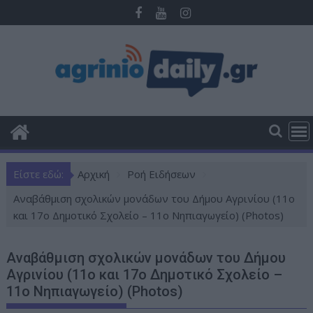
Π
ε
ρ
ά
σ
τ
ε
σ
τ
ο
Είστε εδώ:
Αρχική
Ροή Ειδήσεων
π
ε
Aναβάθμιση σχολικών μονάδων του Δήμου Αγρινίου (11ο
ρ
και 17ο Δημοτικό Σχολείο – 11ο Νηπιαγωγείο) (Photos)
ι
ε
Aναβάθμιση σχολικών μονάδων του Δήμου
χ
Αγρινίου (11ο και 17ο Δημοτικό Σχολείο –
ό
11ο Νηπιαγωγείο) (Photos)
μ
ε