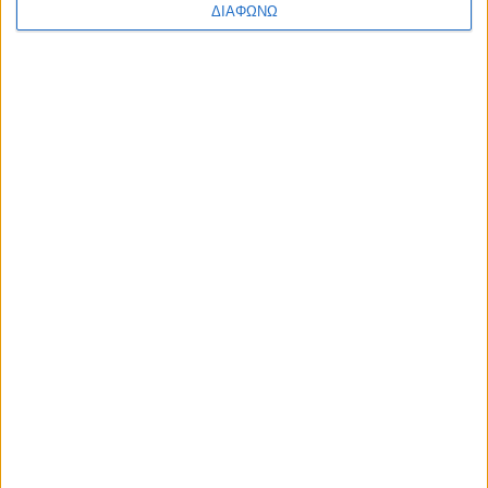
ΔΙΑΦΩΝΩ
7 Αυγούστου 2026
ΦΕΚ-χαστούκι στο Υπουργείο Υγείας: 19 μήνες εμπαιγμού για
τον Ιατρικό Σύλλογο Αγρινίου από τον Άδωνι Γεωργιάδη