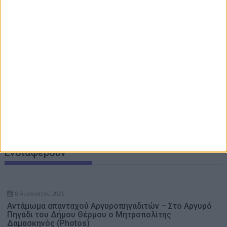
(Photos)
Μήνυμα Κυριακής (9/8) του Μητροπολίτη Δαμασκηνού: Η
Θεία Λειτουργία κρατάει ανοιχτό τον δρόμο προς την
Βασιλεία του Θεού
Σε 57χρονη γυναίκα ανήκει η σορός στον Λυκαβηττό, από
πτώση ο θάνατος
8ος Αλύζιος Αγώνας δρόμου Βάρνακα – Μύτικα: Ο χάρτης
των διαδρομών και η φόρμα συμμετοχής
Aιτωλικό: Δύο συλλήψεις για κλοπή μοτοσικλέτας
Aγρίνιο: Σύλληψη μεθυσμένου οδηγού – Στο σπίτι του
βρέθηκε γεμιστήρα, με επτά φυσίγγια
Ενδιαφέρουν
8 Αυγούστου 2026
Αντάμωμα απανταχού Αργυροπηγαδιτών – Στο Αργυρό
Πηγάδι του Δήμου Θέρμου ο Μητροπολίτης
Δαμασκηνός (Photos)