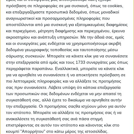
σχολικών κτιρίων
πρόσβαση σε πληροφορίες σε μια συσκευή, όπως τα cookies,
Ελαιοχρωματισμούς στα κιγκλιδώματα και στα στηθαία
και επεξεργαζόμαστε προσωπικά δεδομένα, όπως μοναδικοί
περίφραξης
αναγνωριστικοί και προσαρμοσμένες πληροφορίες που
Συντήρηση και τοποθέτηση νέων μικρών κάδων
αποστέλλονται από μια συσκευή για εξατομικευμένες διαφημίσεις
και περιεχόμενο, μέτρηση διαφήμισης και περιεχομένου, έρευνα
απορριμμάτων
ακροατηρίου και ανάπτυξη υπηρεσιών.
Με την άδειά σας, εμείς
Αντικατάσταση φωτιστικών λαμπτήρων με τεχνολογίας LED
και οι συνεργάτες μας ενδέχεται να χρησιμοποιήσουμε ακριβή
για βελτίωση του φωτισμού και εξοικονόμηση ενέργειας
δεδομένα γεωγραφικής τοποθεσίας και ταυτοποίησης μέσω
Συντήρηση και ελαιοχρωματισμούς στις μπασκέτες των
σάρωσης συσκευών. Μπορείτε να κάνετε κλικ για να συναινέσετε
αύλειων χώρων
στην επεξεργασία από εμάς και τους 1733 συνεργάτες μας όπως
Οι παραπάνω εργασίες εντάσσονται σε ένα ευρύτερο
περιγράφεται παραπάνω. Εναλλακτικά, μπορείτε να κάνετε κλικ
πρόγραμμα βελτίωσης των σχολικών μονάδων του Δήμου, με
για να αρνηθείτε να συναινέσετε ή να αποκτήσετε πρόσβαση σε
πιο λεπτομερείς πληροφορίες και να αλλάξετε τις προτιμήσεις
προτεραιότητα στη δημιουργία ασφαλών, λειτουργικών και
σας πριν συναινέσετε.
Λάβετε υπόψη ότι κάποια επεξεργασία
φιλικών προς το περιβάλλον σχολικών χώρων.
των προσωπικών σας δεδομένων ενδέχεται να μην απαιτεί τη
συγκατάθεσή σας, αλλά έχετε το δικαίωμα να αρνηθείτε αυτήν
Ο Δήμαρχος Αγρινίου κ. Γιώργος Παπαναστασίου
την επεξεργασία. Οι προτιμήσεις σαςθα ισχύουν μόνο για αυτόν
δήλωσε:
τον ιστότοπο. Μπορείτε να αλλάξετε τις προτιμήσεις σας ή να
«Η συνεχής βελτίωση των υποδομών στα σχολεία της
ανακαλέσετε τη συγκατάθεσή σας ανά πάσα στιγμή
πόλης μας αποτελεί προτεραιότητα. Με έργα ουσίας
επιστρέφοντας σε αυτόν τον ιστότοπο και κάνοντας κλικ στο
ενισχύουμε την ποιότητα των χώρων εκπαίδευσης και
κουμπί "Απορρήτου" στο κάτω μέρος της ιστοσελίδας.