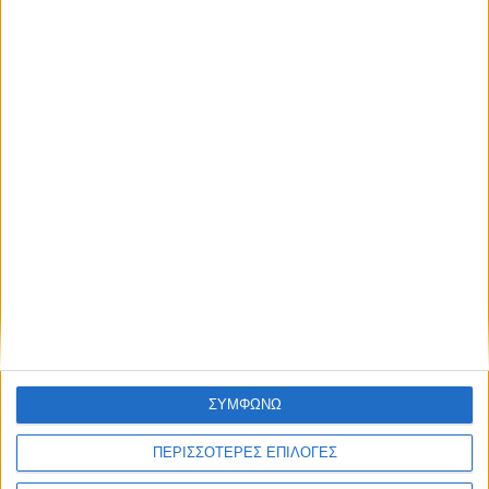
Photos)
8 Αυγούστου 2026
ΣΥΜΦΩΝΩ
Μήνυμα Κυριακής (9/8) του Μητροπολίτη Δαμασκηνού: Η Θεία
Λειτουργία κρατάει ανοιχτό τον δρόμο προς την Βασιλεία
ΠΕΡΙΣΣΟΤΕΡΕΣ ΕΠΙΛΟΓΕΣ
του Θεού