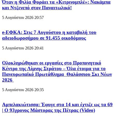
Όταν η Φιλία Φοράει τα «Κιτρινομπλέ»: Νακάμπα
και Ντζενεπό στον Παναιτωλικό!
5 Αυγούστου 2026
20:57
e-ΕΦΚΑ: Στις 7 Αυγούστου η καταβολή του
αδειοδωροσήμου σε 91.455 οικοδόμους
5 Αυγούστου 2026
20:41
Ολοκληρώθηκαν οι εργασίες στο Προπονητικό
Κέντρο της Λίμνης Στράτου – Όλα έτοιμα για το
Πανευρωπαϊκό Πρωτάθλημα Θαλάσσιου Σκι Νέων
2026
5 Αυγούστου 2026
20:35
Αμπελακιώτισσα: Έφυγε στα 14 και έχτιζε ως τα 69
| Ο 93χρονος Μάστορας της Πέτρας (Video)