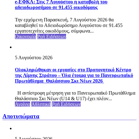
e-ΕΦΚΑ: Στις 7 Αυγούστου η καταβολή του
αδειοδωροσήμου σε 91.455 οικοδόμους
Την ερχόμενη Παρασκευή, 7 Αυγούστου 2026 θα
καταβληθεί το Αδειοδωρόσημο Αυγούστου σε 91.455
εργατοτεχνίτες οικοδόμους, σύμφωνα...
Οικονομία
Ροή Ειδήσεων
5 Αυγούστου 2026
Ολοκληρώθηκαν οι εργασίες στο Προπονητικό Κέντρο
της Λίμνης Στράτου – Όλα έτοιμα για το Πανευρωπαϊκό
Πρωτάθλημα Θαλάσσιου Σκι Νέων 2026
Η αντίστροφη μέτρηση για το Πανευρωπαϊκό Πρωτάθλημα
Θαλάσσιου Σκι Νέων (U14 & U17) έχει πλέον...
Αγρίνιο
Αθλητικά
Ροή Ειδήσεων
Αποτυπώματα
5 Αυγούστου 2026