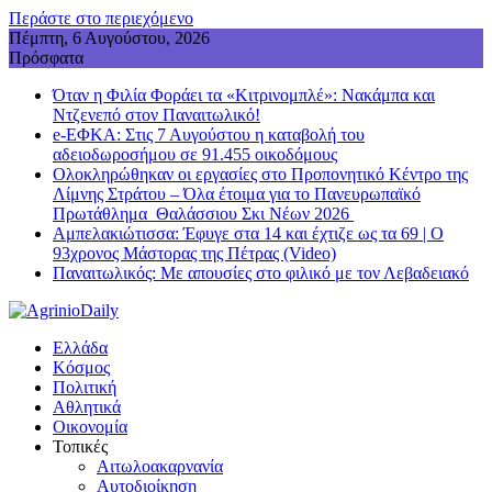
Περάστε στο περιεχόμενο
Πέμπτη, 6 Αυγούστου, 2026
Πρόσφατα
Όταν η Φιλία Φοράει τα «Κιτρινομπλέ»: Νακάμπα και
Ντζενεπό στον Παναιτωλικό!
e-ΕΦΚΑ: Στις 7 Αυγούστου η καταβολή του
αδειοδωροσήμου σε 91.455 οικοδόμους
Ολοκληρώθηκαν οι εργασίες στο Προπονητικό Κέντρο της
Λίμνης Στράτου – Όλα έτοιμα για το Πανευρωπαϊκό
Πρωτάθλημα Θαλάσσιου Σκι Νέων 2026
Αμπελακιώτισσα: Έφυγε στα 14 και έχτιζε ως τα 69 | Ο
93χρονος Μάστορας της Πέτρας (Video)
Παναιτωλικός: Με απουσίες στο φιλικό με τον Λεβαδειακό
Ελλάδα
Κόσμος
Πολιτική
Αθλητικά
Οικονομία
Τοπικές
Αιτωλοακαρνανία
Αυτοδιοίκηση