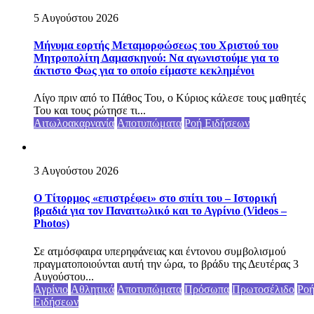
5 Αυγούστου 2026
Μήνυμα εορτής Μεταμορφώσεως του Χριστού του
Μητροπολίτη Δαμασκηνού: Να αγωνιστούμε για το
άκτιστο Φως για το οποίο είμαστε κεκλημένοι
Λίγο πριν από το Πάθος Του, ο Κύριος κάλεσε τους μαθητές
Του και τους ρώτησε τι...
Αιτωλοακαρνανία
Αποτυπώματα
Ροή Ειδήσεων
3 Αυγούστου 2026
Ο Τίτορμος «επιστρέφει» στο σπίτι του – Ιστορική
βραδιά για τον Παναιτωλικό και το Αγρίνιο (Videos –
Photos)
Σε ατμόσφαιρα υπερηφάνειας και έντονου συμβολισμού
πραγματοποιούνται αυτή την ώρα, το βράδυ της Δευτέρας 3
Αυγούστου...
Αγρίνιο
Αθλητικά
Αποτυπώματα
Πρόσωπα
Πρωτοσέλιδο
Ρο
Ειδήσεων