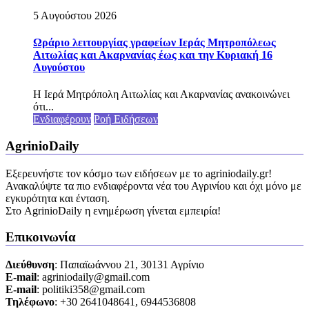
5 Αυγούστου 2026
Ωράριο λειτουργίας γραφείων Ιεράς Μητροπόλεως
Αιτωλίας και Ακαρνανίας έως και την Κυριακή 16
Αυγούστου
Η Ιερά Μητρόπολη Αιτωλίας και Ακαρνανίας ανακοινώνει
ότι...
Ενδιαφέρουν
Ροή Ειδήσεων
AgrinioDaily
Εξερευνήστε τον κόσμο των ειδήσεων με το agriniodaily.gr!
Ανακαλύψτε τα πιο ενδιαφέροντα νέα του Αγρινίου και όχι μόνο με
εγκυρότητα και ένταση.
Στο AgrinioDaily η ενημέρωση γίνεται εμπειρία!
Επικοινωνία
Διεύθυνση
: Παπαϊωάννου 21, 30131 Αγρίνιο
Ε-mail
: agriniodaily@gmail.com
Ε-mail
: politiki358@gmail.com
Τηλέφωνο
: +30 2641048641, 6944536808