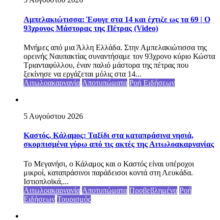
Αμπελακιώτισσα: Έφυγε στα 14 και έχτιζε ως τα 69 | Ο
93χρονος Μάστορας της Πέτρας (Video)
Μνήμες από μια Άλλη Ελλάδα. Στην Αμπελακιώτισσα της
ορεινής Ναυπακτίας συναντήσαμε τον 93χρονο κύριο Κώστα
Τριανταφύλλου, έναν παλιό μάστορα της πέτρας που
ξεκίνησε να εργάζεται μόλις στα 14...
Αιτωλοακαρνανία
Αποτυπώματα
Ροή Ειδήσεων
5 Αυγούστου 2026
Καστός, Κάλαμος: Ταξίδι στα καταπράσινα νησιά,
σκορπισμένα γύρω από τις ακτές της Αιτωλοακαρνανίας
Το Μεγανήσι, ο Κάλαμος και ο Καστός είναι υπέροχοι
μικροί, καταπράσινοι παράδεισοι κοντά στη Λευκάδα.
Ιστιοπλοϊκά,...
Αιτωλοακαρνανία
Αποτυπώματα
Προβεβλημένα
Ροή
Ειδήσεων
Τουρισμός