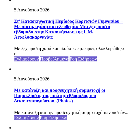
5 Αυγούστου 2026
Στ’ Κατασκηνωτική Περίοδος Κοριτσιών Γυμνασίου –
Με πίστη, αγάπη και ελευθερία: Μια ξεχωριστή
εβδομάδα στην Κατασκήνωση της Ι. Μ.
Αιτωλοακαρνανίας
Με ξεχωριστή χαρά και πλούσιες εμπειρίες ολοκληρώθηκε
η...
Ενδιαφέρουν
Προβεβλημένα
Ροή Ειδήσεων
5 Αυγούστου 2026
Με κατάνυξη και προσευχητική συμμετοχή οι
Παρακλήσεις της πρώτης εβδομάδος του
Δεκαπενταυγούστου (Photos)
Με κατάνυξη και την προσευχητική συμμετοχή των πιστών...
Ενδιαφέρουν
Ροή Ειδήσεων