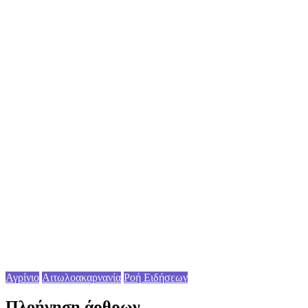
Αγρίνιο
Αιτωλοακαρνανία
Ροή Ειδήσεων
Πλοήγηση άρθρων