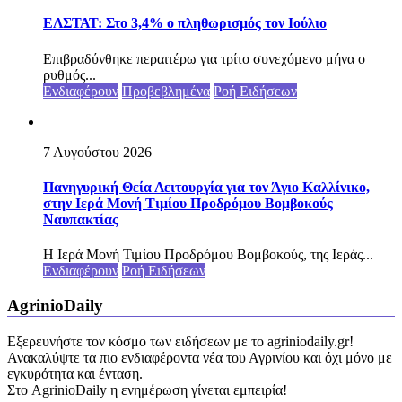
ΕΛΣΤΑΤ: Στο 3,4% ο πληθωρισμός τον Ιούλιο
Επιβραδύνθηκε περαιτέρω για τρίτο συνεχόμενο μήνα ο
ρυθμός...
Ενδιαφέρουν
Προβεβλημένα
Ροή Ειδήσεων
7 Αυγούστου 2026
Πανηγυρική Θεία Λειτουργία για τον Άγιο Καλλίνικο,
στην Ιερά Μονή Τιμίου Προδρόμου Βομβοκούς
Ναυπακτίας
Η Ιερά Μονή Τιμίου Προδρόμου Βομβοκούς, της Ιεράς...
Ενδιαφέρουν
Ροή Ειδήσεων
AgrinioDaily
Εξερευνήστε τον κόσμο των ειδήσεων με το agriniodaily.gr!
Ανακαλύψτε τα πιο ενδιαφέροντα νέα του Αγρινίου και όχι μόνο με
εγκυρότητα και ένταση.
Στο AgrinioDaily η ενημέρωση γίνεται εμπειρία!