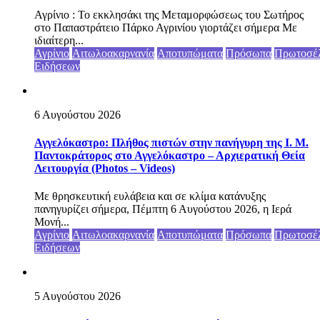
Αγρίνιο : Το εκκλησάκι της Μεταμορφώσεως του Σωτήρος
στο Παπαστράτειο Πάρκο Αγρινίου γιορτάζει σήμερα Με
ιδιαίτερη...
Αγρίνιο
Αιτωλοακαρνανία
Αποτυπώματα
Πρόσωπα
Πρωτοσέ
Ειδήσεων
6 Αυγούστου 2026
Αγγελόκαστρο: Πλήθος πιστών στην πανήγυρη της Ι. Μ.
Παντοκράτορος στο Αγγελόκαστρο – Αρχιερατική Θεία
Λειτουργία (Photos – Videos)
Με θρησκευτική ευλάβεια και σε κλίμα κατάνυξης
πανηγυρίζει σήμερα, Πέμπτη 6 Αυγούστου 2026, η Ιερά
Μονή...
Αγρίνιο
Αιτωλοακαρνανία
Αποτυπώματα
Πρόσωπα
Πρωτοσέ
Ειδήσεων
5 Αυγούστου 2026