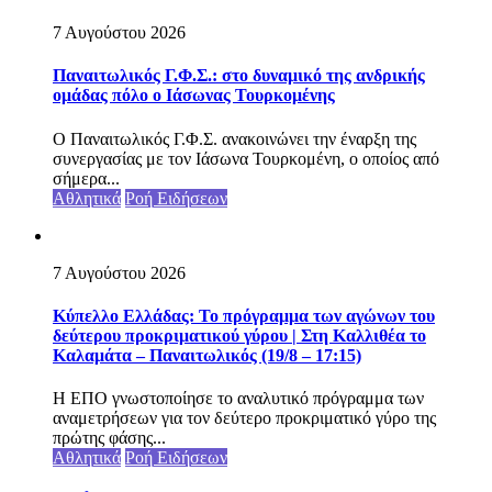
7 Αυγούστου 2026
Παναιτωλικός Γ.Φ.Σ.: στο δυναμικό της ανδρικής
ομάδας πόλο ο Ιάσωνας Τουρκομένης
Ο Παναιτωλικός Γ.Φ.Σ. ανακοινώνει την έναρξη της
συνεργασίας με τον Ιάσωνα Τουρκομένη, ο οποίος από
σήμερα...
Αθλητικά
Ροή Ειδήσεων
7 Αυγούστου 2026
Κύπελλο Ελλάδας: Το πρόγραμμα των αγώνων του
δεύτερου προκριματικού γύρου | Στη Καλλιθέα το
Καλαμάτα – Παναιτωλικός (19/8 – 17:15)
Η ΕΠΟ γνωστοποίησε το αναλυτικό πρόγραμμα των
αναμετρήσεων για τον δεύτερο προκριματικό γύρο της
πρώτης φάσης...
Αθλητικά
Ροή Ειδήσεων