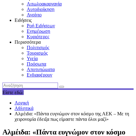
Αιτωλοακαρνανία
Αυτοδιοίκηση
Αγρίνιο
Ειδήσεις
Ροή Ειδήσεων
Ενημέρωση
Κυριότερες
Περισσότερα
Πολιτισμός
Τουρισμός
Υγεία
Πρόσωπα
Αποτυπώματα
Ενδιαφέρουν
Είστε εδώ:
Αρχική
Αθλητικά
Αλμέιδα: «Πάντα ευγνώμον στον κόσμο της ΑΕΚ – Με τη
χειρονομία έδειξα πως είμαστε πάντα όλοι μαζί»
Αλμέιδα: «Πάντα ευγνώμον στον κόσμο