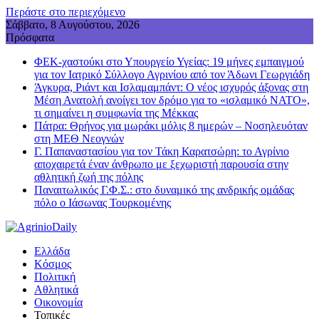
Περάστε στο περιεχόμενο
Σάββατο, 8 Αυγούστου, 2026
Πρόσφατα
ΦΕΚ-χαστούκι στο Υπουργείο Υγείας: 19 μήνες εμπαιγμού
για τον Ιατρικό Σύλλογο Αγρινίου από τον Άδωνι Γεωργιάδη
Άγκυρα, Ριάντ και Ισλαμαμπάντ: Ο νέος ισχυρός άξονας στη
Μέση Ανατολή ανοίγει τον δρόμο για το «ισλαμικό ΝΑΤΟ»,
τι σημαίνει η συμφωνία της Μέκκας
Πάτρα: Θρήνος για μωράκι μόλις 8 ημερών – Νοσηλευόταν
στη ΜΕΘ Νεογνών
Γ. Παπαναστασίου για τον Τάκη Καρατσώρη: το Αγρίνιο
αποχαιρετά έναν άνθρωπο με ξεχωριστή παρουσία στην
αθλητική ζωή της πόλης
Παναιτωλικός Γ.Φ.Σ.: στο δυναμικό της ανδρικής ομάδας
πόλο ο Ιάσωνας Τουρκομένης
Ελλάδα
Κόσμος
Πολιτική
Αθλητικά
Οικονομία
Τοπικές