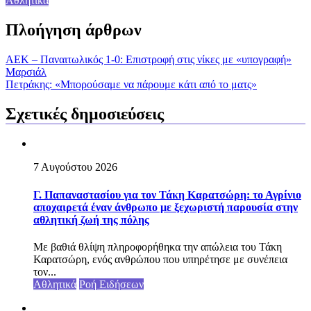
Αθλητικά
Πλοήγηση άρθρων
ΑΕΚ – Παναιτωλικός 1-0: Επιστροφή στις νίκες με «υπογραφή»
Μαρσιάλ
Πετράκης: «Μπορούσαμε να πάρουμε κάτι από το ματς»
Σχετικές δημοσιεύσεις
7 Αυγούστου 2026
Γ. Παπαναστασίου για τον Τάκη Καρατσώρη: το Αγρίνιο
αποχαιρετά έναν άνθρωπο με ξεχωριστή παρουσία στην
αθλητική ζωή της πόλης
Με βαθιά θλίψη πληροφορήθηκα την απώλεια του Τάκη
Καρατσώρη, ενός ανθρώπου που υπηρέτησε με συνέπεια
τον...
Αθλητικά
Ροή Ειδήσεων