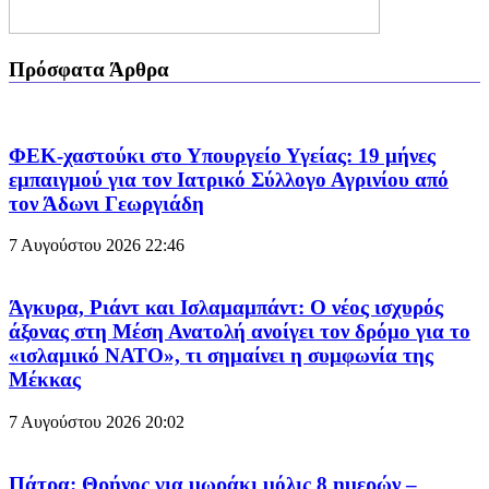
Πρόσφατα Άρθρα
ΦΕΚ-χαστούκι στο Υπουργείο Υγείας: 19 μήνες
εμπαιγμού για τον Ιατρικό Σύλλογο Αγρινίου από
τον Άδωνι Γεωργιάδη
7 Αυγούστου 2026
22:46
Άγκυρα, Ριάντ και Ισλαμαμπάντ: Ο νέος ισχυρός
άξονας στη Μέση Ανατολή ανοίγει τον δρόμο για το
«ισλαμικό ΝΑΤΟ», τι σημαίνει η συμφωνία της
Μέκκας
7 Αυγούστου 2026
20:02
Πάτρα: Θρήνος για μωράκι μόλις 8 ημερών –