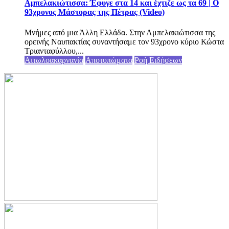
Αμπελακιώτισσα: Έφυγε στα 14 και έχτιζε ως τα 69 | Ο
93χρονος Μάστορας της Πέτρας (Video)
Μνήμες από μια Άλλη Ελλάδα. Στην Αμπελακιώτισσα της
ορεινής Ναυπακτίας συναντήσαμε τον 93χρονο κύριο Κώστα
Τριανταφύλλου,...
Αιτωλοακαρνανία
Αποτυπώματα
Ροή Ειδήσεων