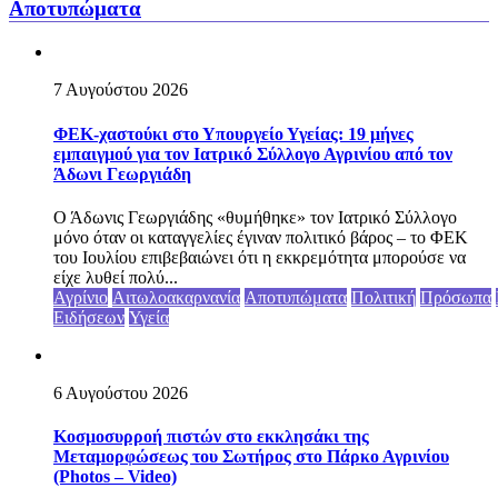
Αποτυπώματα
7 Αυγούστου 2026
ΦΕΚ-χαστούκι στο Υπουργείο Υγείας: 19 μήνες
εμπαιγμού για τον Ιατρικό Σύλλογο Αγρινίου από τον
Άδωνι Γεωργιάδη
Ο Άδωνις Γεωργιάδης «θυμήθηκε» τον Ιατρικό Σύλλογο
μόνο όταν οι καταγγελίες έγιναν πολιτικό βάρος – το ΦΕΚ
του Ιουλίου επιβεβαιώνει ότι η εκκρεμότητα μπορούσε να
είχε λυθεί πολύ...
Αγρίνιο
Αιτωλοακαρνανία
Αποτυπώματα
Πολιτική
Πρόσωπα
Ειδήσεων
Υγεία
6 Αυγούστου 2026
Κοσμοσυρροή πιστών στο εκκλησάκι της
Μεταμορφώσεως του Σωτήρος στο Πάρκο Αγρινίου
(Photos – Video)