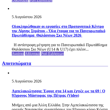
Οικονομία
Ροή Ειδήσεων
5 Αυγούστου 2026
Ολοκληρώθηκαν οι εργασίες στο Προπονητικό Κέντρο
της Λίμνης Στράτου – Όλα έτοιμα για το Πανευρωπαϊκό
Πρωτάθλημα Θαλάσσιου Σκι Νέων 2026
Η αντίστροφη μέτρηση για το Πανευρωπαϊκό Πρωτάθλημα
Θαλάσσιου Σκι Νέων (U14 & U17) έχει πλέον...
Αγρίνιο
Αθλητικά
Ροή Ειδήσεων
Αποτυπώματα
5 Αυγούστου 2026
Αμπελακιώτισσα: Έφυγε στα 14 και έχτιζε ως τα 69 | Ο
93χρονος Μάστορας της Πέτρας (Video)
Μνήμες από μια Άλλη Ελλάδα. Στην Αμπελακιώτισσα της
ορεινής Ναυπακτίας συναντήσαμε τον 93χρονο κύριο Κώστα