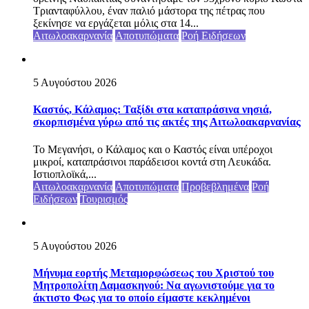
Τριανταφύλλου, έναν παλιό μάστορα της πέτρας που
ξεκίνησε να εργάζεται μόλις στα 14...
Αιτωλοακαρνανία
Αποτυπώματα
Ροή Ειδήσεων
5 Αυγούστου 2026
Καστός, Κάλαμος: Ταξίδι στα καταπράσινα νησιά,
σκορπισμένα γύρω από τις ακτές της Αιτωλοακαρνανίας
Το Μεγανήσι, ο Κάλαμος και ο Καστός είναι υπέροχοι
μικροί, καταπράσινοι παράδεισοι κοντά στη Λευκάδα.
Ιστιοπλοϊκά,...
Αιτωλοακαρνανία
Αποτυπώματα
Προβεβλημένα
Ροή
Ειδήσεων
Τουρισμός
5 Αυγούστου 2026
Μήνυμα εορτής Μεταμορφώσεως του Χριστού του
Μητροπολίτη Δαμασκηνού: Να αγωνιστούμε για το
άκτιστο Φως για το οποίο είμαστε κεκλημένοι