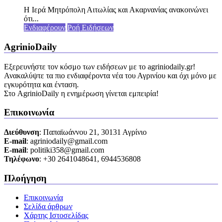
Η Ιερά Μητρόπολη Αιτωλίας και Ακαρνανίας ανακοινώνει
ότι...
Ενδιαφέρουν
Ροή Ειδήσεων
AgrinioDaily
Εξερευνήστε τον κόσμο των ειδήσεων με το agriniodaily.gr!
Ανακαλύψτε τα πιο ενδιαφέροντα νέα του Αγρινίου και όχι μόνο με
εγκυρότητα και ένταση.
Στο AgrinioDaily η ενημέρωση γίνεται εμπειρία!
Επικοινωνία
Διεύθυνση
: Παπαϊωάννου 21, 30131 Αγρίνιο
Ε-mail
: agriniodaily@gmail.com
Ε-mail
: politiki358@gmail.com
Τηλέφωνο
: +30 2641048641, 6944536808
Πλοήγηση
Επικοινωνία
Σελίδα άρθρων
Χάρτης Ιστοσελίδας