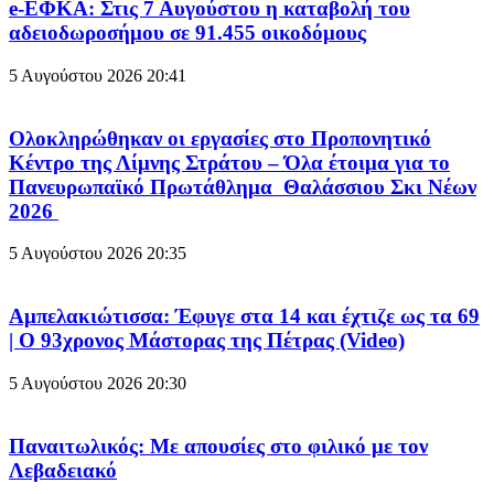
e-ΕΦΚΑ: Στις 7 Αυγούστου η καταβολή του
αδειοδωροσήμου σε 91.455 οικοδόμους
5 Αυγούστου 2026
20:41
Ολοκληρώθηκαν οι εργασίες στο Προπονητικό
Κέντρο της Λίμνης Στράτου – Όλα έτοιμα για το
Πανευρωπαϊκό Πρωτάθλημα Θαλάσσιου Σκι Νέων
2026
5 Αυγούστου 2026
20:35
Αμπελακιώτισσα: Έφυγε στα 14 και έχτιζε ως τα 69
| Ο 93χρονος Μάστορας της Πέτρας (Video)
5 Αυγούστου 2026
20:30
Παναιτωλικός: Με απουσίες στο φιλικό με τον
Λεβαδειακό