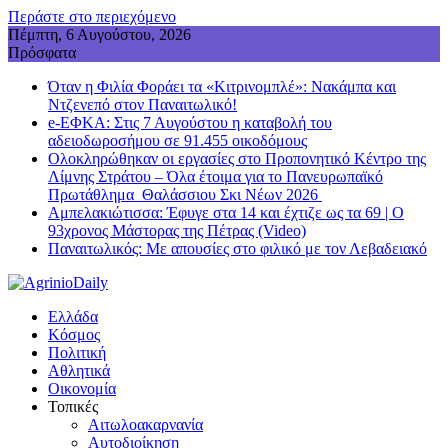
Περάστε στο περιεχόμενο
Πέμπτη, 6 Αυγούστου, 2026
Πρόσφατα
Όταν η Φιλία Φοράει τα «Κιτρινομπλέ»: Νακάμπα και
Ντζενεπό στον Παναιτωλικό!
e-ΕΦΚΑ: Στις 7 Αυγούστου η καταβολή του
αδειοδωροσήμου σε 91.455 οικοδόμους
Ολοκληρώθηκαν οι εργασίες στο Προπονητικό Κέντρο της
Λίμνης Στράτου – Όλα έτοιμα για το Πανευρωπαϊκό
Πρωτάθλημα Θαλάσσιου Σκι Νέων 2026
Αμπελακιώτισσα: Έφυγε στα 14 και έχτιζε ως τα 69 | Ο
93χρονος Μάστορας της Πέτρας (Video)
Παναιτωλικός: Με απουσίες στο φιλικό με τον Λεβαδειακό
Ελλάδα
Κόσμος
Πολιτική
Αθλητικά
Οικονομία
Τοπικές
Αιτωλοακαρνανία
Αυτοδιοίκηση