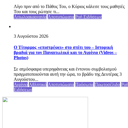
Λίγο πριν από το Πάθος Του, ο Κύριος κάλεσε τους μαθητές
Του και τους ρώτησε τι...
Αιτωλοακαρνανία
Αποτυπώματα
Ροή Ειδήσεων
3 Αυγούστου 2026
Ο Τίτορμος «επιστρέφει» στο σπίτι του – Ιστορική
βραδιά για τον Παναιτωλικό και το Αγρίνιο (Videos –
Photos)
Σε ατμόσφαιρα υπερηφάνειας και έντονου συμβολισμού
πραγματοποιούνται αυτή την ώρα, το βράδυ της Δευτέρας 3
Αυγούστου...
Αγρίνιο
Αθλητικά
Αποτυπώματα
Πρόσωπα
Πρωτοσέλιδο
Ρο
Ειδήσεων