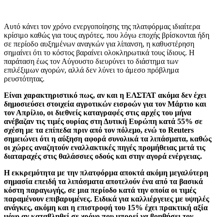
Αυτό κάνει τον χρόνο ενεργοποίησης της πλατφόρμας ιδιαίτερα
κρίσιμο καθώς για τους αγρότες, που λόγω εποχής βρίσκονται ήδη
σε περίοδο αυξημένων αναγκών για λίπανση, η καθυστέρηση
σημαίνει ότι το κόστος βαραίνει ολοκληρωτικά τους ίδιους. Η
παράταση έως τον Αύγουστο διευρύνει το διάστημα των
επιλέξιμων αγορών, αλλά δεν λύνει το άμεσο πρόβλημα
ρευστότητας.
Είναι χαρακτηριστικό πως, αν και η ΕΛΣΤΑΤ ακόμα δεν έχει
δημοσιεύσει στοιχεία αγροτικών εισροών για τον Μάρτιο και
τον Απρίλιο, οι διεθνείς καταγραφές στις αρχές του μήνα
ανέβαζαν τις τιμές ουρίας στη Δυτική Ευρώπη κατά 55% σε
σχέση με τα επίπεδα πριν από τον πόλεμο, ενώ το Reuters
σημειώνει ότι η αύξηση αφορά συνολικά τα λιπάσματα, καθώς
οι χώρες αναζητούν εναλλακτικές πηγές προμήθειας μετά τις
διαταραχές στις θαλάσσιες οδούς και στην αγορά ενέργειας.
Η εκκρεμότητα με την πλατφόρμα αποκτά ακόμη μεγαλύτερη
σημασία επειδή τα λιπάσματα αποτελούν ένα από τα βασικά
κόστη παραγωγής, σε μια περίοδο κατά την οποία οι τιμές
παραμένουν επιβαρυμένες. Ειδικά για καλλιέργειες με υψηλές
ανάγκες, ακόμη και η επιστροφή του 15% έχει πρακτική αξία
μόνο αν καταβληθεί σε χρόνο που μπορεί να βοηθήσει τον