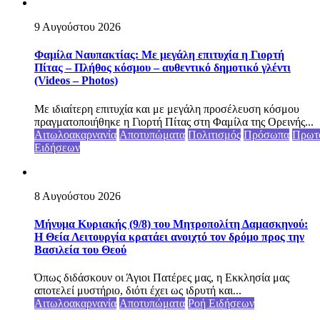
9 Αυγούστου 2026
Φαμίλα Ναυπακτίας: Με μεγάλη επιτυχία η Γιορτή
Πίτας – Πλήθος κόσμου – αυθεντικό δημοτικό γλέντι
(Videos – Photos)
Με ιδιαίτερη επιτυχία και με μεγάλη προσέλευση κόσμου
πραγματοποιήθηκε η Γιορτή Πίτας στη Φαμίλα της Ορεινής...
Αιτωλοακαρνανία
Αποτυπώματα
Πολιτισμός
Πρόσωπα
Πρωτ
Ειδήσεων
8 Αυγούστου 2026
Μήνυμα Κυριακής (9/8) του Μητροπολίτη Δαμασκηνού:
Η Θεία Λειτουργία κρατάει ανοιχτό τον δρόμο προς την
Βασιλεία του Θεού
Όπως διδάσκουν οι Άγιοι Πατέρες μας, η Εκκλησία μας
αποτελεί μυστήριο, διότι έχει ως ιδρυτή και...
Αιτωλοακαρνανία
Αποτυπώματα
Ροή Ειδήσεων