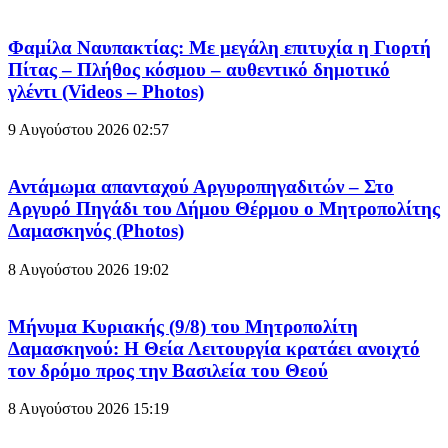
Φαμίλα Ναυπακτίας: Με μεγάλη επιτυχία η Γιορτή
Πίτας – Πλήθος κόσμου – αυθεντικό δημοτικό
γλέντι (Videos – Photos)
9 Αυγούστου 2026
02:57
Αντάμωμα απανταχού Αργυροπηγαδιτών – Στο
Αργυρό Πηγάδι του Δήμου Θέρμου ο Μητροπολίτης
Δαμασκηνός (Photos)
8 Αυγούστου 2026
19:02
Μήνυμα Κυριακής (9/8) του Μητροπολίτη
Δαμασκηνού: Η Θεία Λειτουργία κρατάει ανοιχτό
τον δρόμο προς την Βασιλεία του Θεού
8 Αυγούστου 2026
15:19