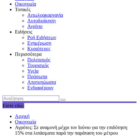
Οικονομία
Τοπικές
Αιτωλοακαρνανία
Αυτοδιοίκηση
Αγρίνιο
Ειδήσεις
Ροή Ειδήσεων
Ενημέρωση
Κυριότερες
Περισσότερα
Πολιτισμός
Τουρισμός
Υγεία
Πρόσωπα
Αποτυπώματα
Ενδιαφέρουν
Είστε εδώ:
Αρχική
Οικονομία
Αγρότες: Σε αναμονή μέχρι τον Ιούνιο για την επιδότηση
15% στα λιπάσματα παρά την παράταση του μέτρου