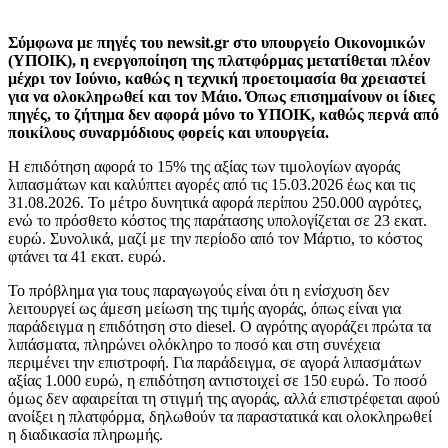
Σύμφωνα με πηγές του newsit.gr στο υπουργείο Οικονομικών
(ΥΠΟΙΚ), η ενεργοποίηση της πλατφόρμας μετατίθεται πλέον
μέχρι τον Ιούνιο, καθώς η τεχνική προετοιμασία θα χρειαστεί
για να ολοκληρωθεί και τον Μάιο. Όπως επισημαίνουν οι ίδιες
πηγές, το ζήτημα δεν αφορά μόνο το ΥΠΟΙΚ, καθώς περνά από
ποικίλους συναρμόδιους φορείς και υπουργεία.
Η επιδότηση αφορά το 15% της αξίας των τιμολογίων αγοράς
λιπασμάτων και καλύπτει αγορές από τις 15.03.2026 έως και τις
31.08.2026. Το μέτρο δυνητικά αφορά περίπου 250.000 αγρότες,
ενώ το πρόσθετο κόστος της παράτασης υπολογίζεται σε 23 εκατ.
ευρώ. Συνολικά, μαζί με την περίοδο από τον Μάρτιο, το κόστος
φτάνει τα 41 εκατ. ευρώ.
Το πρόβλημα για τους παραγωγούς είναι ότι η ενίσχυση δεν
λειτουργεί ως άμεση μείωση της τιμής αγοράς, όπως είναι για
παράδειγμα η επιδότηση στο diesel. Ο αγρότης αγοράζει πρώτα τα
λιπάσματα, πληρώνει ολόκληρο το ποσό και στη συνέχεια
περιμένει την επιστροφή. Για παράδειγμα, σε αγορά λιπασμάτων
αξίας 1.000 ευρώ, η επιδότηση αντιστοιχεί σε 150 ευρώ. Το ποσό
όμως δεν αφαιρείται τη στιγμή της αγοράς, αλλά επιστρέφεται αφού
ανοίξει η πλατφόρμα, δηλωθούν τα παραστατικά και ολοκληρωθεί
η διαδικασία πληρωμής.