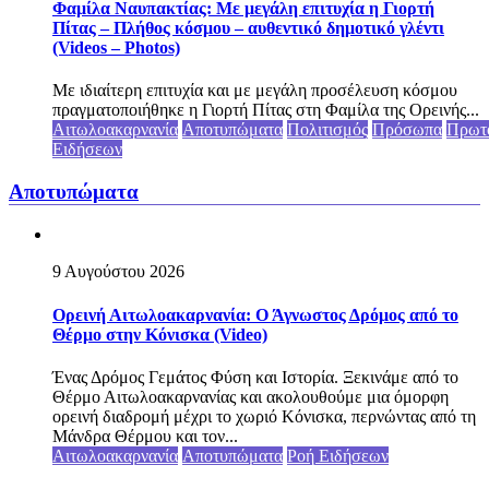
Φαμίλα Ναυπακτίας: Με μεγάλη επιτυχία η Γιορτή
Πίτας – Πλήθος κόσμου – αυθεντικό δημοτικό γλέντι
(Videos – Photos)
Με ιδιαίτερη επιτυχία και με μεγάλη προσέλευση κόσμου
πραγματοποιήθηκε η Γιορτή Πίτας στη Φαμίλα της Ορεινής...
Αιτωλοακαρνανία
Αποτυπώματα
Πολιτισμός
Πρόσωπα
Πρωτ
Ειδήσεων
Αποτυπώματα
9 Αυγούστου 2026
Ορεινή Αιτωλοακαρνανία: Ο Άγνωστος Δρόμος από το
Θέρμο στην Κόνισκα (Video)
Ένας Δρόμος Γεμάτος Φύση και Ιστορία. Ξεκινάμε από το
Θέρμο Αιτωλοακαρνανίας και ακολουθούμε μια όμορφη
ορεινή διαδρομή μέχρι το χωριό Κόνισκα, περνώντας από τη
Μάνδρα Θέρμου και τον...
Αιτωλοακαρνανία
Αποτυπώματα
Ροή Ειδήσεων