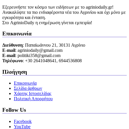
Εξερευνήστε τον κόσμο των ειδήσεων με το agriniodaily.gr!
Ανακαλύψτε τα πιο ενδιαφέροντα νέα του Αγρινίου και όχι μόνο με
εγκυρότητα και ένταση.
Στο AgrinioDaily η ενημέρωση γίνεται εμπειρία!
Επικοινωνία
Διεύθυνση
: Παπαϊωάννου 21, 30131 Αγρίνιο
Ε-mail
: agriniodaily@gmail.com
Ε-mail
: politiki358@gmail.com
Τηλέφωνο
: +30 2641048641, 6944536808
Πλοήγηση
Επικοινωνία
Σελίδα άρθρων
Χάρτης Ιστοσελίδας
Πολιτική Απορρήτου
Follow Us
Facebook
YouTube