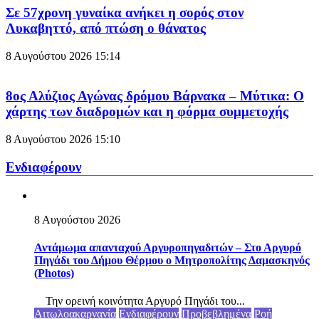
Σε 57χρονη γυναίκα ανήκει η σορός στον
Λυκαβηττό, από πτώση ο θάνατος
8 Αυγούστου 2026
15:14
8ος Αλύζιος Αγώνας δρόμου Βάρνακα – Μύτικα: Ο
χάρτης των διαδρομών και η φόρμα συμμετοχής
8 Αυγούστου 2026
15:10
Ενδιαφέρουν
8 Αυγούστου 2026
Αντάμωμα απανταχού Αργυροπηγαδιτών – Στο Αργυρό
Πηγάδι του Δήμου Θέρμου ο Μητροπολίτης Δαμασκηνός
(Photos)
Την ορεινή κοινότητα Αργυρό Πηγάδι του...
Αιτωλοακαρνανία
Ενδιαφέρουν
Προβεβλημένα
Ροή