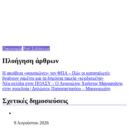
Οικονομία
Ροή Ειδήσεων
Πλοήγηση άρθρων
Η ακρίβεια «φουσκώνει» τον ΦΠΑ – Πώς οι καταναλωτές
βγαίνουν χαμένοι και τα δημόσια ταμεία «κερδισμένα»
Νέα σελίδα στην ΠΟΑΣΥ – Ο Αγρινιώτης Χρήστος Μαυραγάνης
στην προεδρία | Δηλώσεις Παπαναστασίου – Μαυρομμάτη
Σχετικές δημοσιεύσεις
9 Αυγούστου 2026