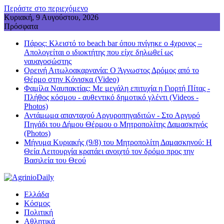
Περάστε στο περιεχόμενο
Κυριακή, 9 Αυγούστου, 2026
Πρόσφατα
Πάρος: Κλειστό το beach bar όπου πνίγηκε ο 4χρονος –
Απολογείται ο ιδιοκτήτης που είχε δηλωθεί ως
ναυαγοσώστης
Ορεινή Αιτωλοακαρνανία: Ο Άγνωστος Δρόμος από το
Θέρμο στην Κόνισκα (Video)
Φαμίλα Ναυπακτίας: Με μεγάλη επιτυχία η Γιορτή Πίτας -
Πλήθος κόσμου - αυθεντικό δημοτικό γλέντι (Videos -
Photos)
Αντάμωμα απανταχού Αργυροπηγαδιτών - Στο Αργυρό
Πηγάδι του Δήμου Θέρμου ο Μητροπολίτης Δαμασκηνός
(Photos)
Μήνυμα Κυριακής (9/8) του Μητροπολίτη Δαμασκηνού: Η
Θεία Λειτουργία κρατάει ανοιχτό τον δρόμο προς την
Βασιλεία του Θεού
Ελλάδα
Κόσμος
Πολιτική
Αθλητικά