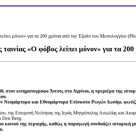
λείπει μόνον» για τα 200 χρόνια από την Έξοδο του Μεσολογγίου (Pho
 ταινίας «Ο φόβος λείπει μόνον» για τα 20
, στον κινηματογραφο Άνεσις στο Αγρίνιο, η πρεμιέρα της ιστορ
ου.
τον Νεομάρτυρα και Εθνομάρτυρα Επίσκοπο Ρωγών Ιωσήφ, φωτίζον
ίου, της Επιτροπή Νεότητας της Ιεράς Μητρόπολης Αιτωλίας και Ακα
n Den Berg.
υ κοινού της περιοχής, καθώς η παραγωγή συνδυάζει ιστορική μ
υ.