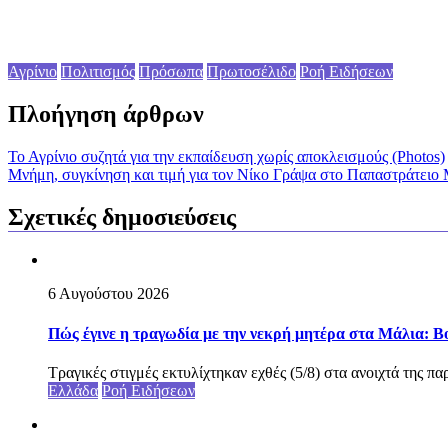
Αγρίνιο
Πολιτισμός
Πρόσωπα
Πρωτοσέλιδο
Ροή Ειδήσεων
Πλοήγηση άρθρων
Το Αγρίνιο συζητά για την εκπαίδευση χωρίς αποκλεισμούς (Photos)
Μνήμη, συγκίνηση και τιμή για τον Νίκο Γράψα στο Παπαστράτειο 
Σχετικές δημοσιεύσεις
6 Αυγούστου 2026
Πώς έγινε η τραγωδία με την νεκρή μητέρα στα Μάλια: Βού
Τραγικές στιγμές εκτυλίχτηκαν εχθές (5/8) στα ανοιχτά της π
Ελλάδα
Ροή Ειδήσεων