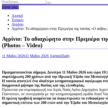
Είστε εδώ:
Αρχική
Τοπικές
Αγρίνιο
Αγρίνιο: Το αδιαχώρητο στην Πρεμιέρα της ταινίας «Ο φόβος 
Αγρίνιο: Το αδιαχώρητο στην Πρεμιέρα της
(Photos – Video)
11 Μαΐου 2026
11 Μαΐου 2026
AgrinioDaily
Πραγματοποιείται σήμερα, Δευτέρα 11 Μαΐου 2026 και ώρα 19:30
συμπλήρωση 200 χρόνων από την Ηρωική Έξοδο του Μεσολογγί
Η ταινία αποτελεί ένα ιδιαίτερο κινηματογραφικό αφιέρωμα σ
διαχρονικό μήνυμα της θυσίας και της ελευθερίας.
Πρόκειται για συμπαραγωγή του Ιερός Ναός Αγίου Δημητρίου Αγριν
Γιαννιτσών, σε συνεργασία με την κινηματογραφική ομάδα Josef Va
Η πρώτη προβολή αναμένεται να συγκεντρώσει το ενδιαφέρον το
σημαντική επέτειο των 200 ετών από την Έξοδο του Μεσολογγίο