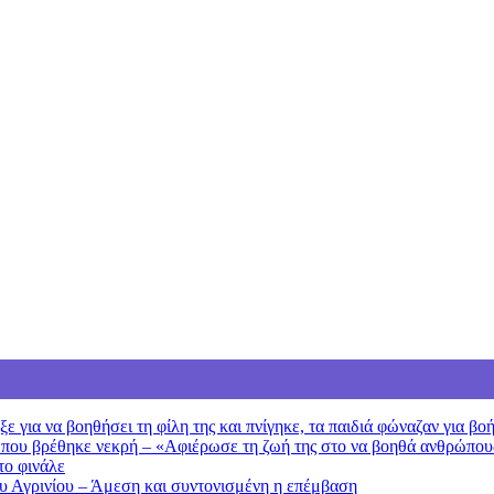
 για να βοηθήσει τη φίλη της και πνίγηκε, τα παιδιά φώναζαν για βο
 που βρέθηκε νεκρή – «Αφιέρωσε τη ζωή της στο να βοηθά ανθρώπου
το φινάλε
ου Αγρινίου – Άμεση και συντονισμένη η επέμβαση