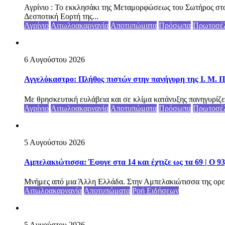
Αγρίνιο : Το εκκλησάκι της Μεταμορφώσεως του Σωτήρος στο
Δεσποτική Εορτή της...
Αγρίνιο
Αιτωλοακαρνανία
Αποτυπώματα
Πρόσωπα
Πρωτοσέ
6 Αυγούστου 2026
Αγγελόκαστρο: Πλήθος πιστών στην πανήγυρη της Ι. Μ. Π
Με θρησκευτική ευλάβεια και σε κλίμα κατάνυξης πανηγυρίζε
Αγρίνιο
Αιτωλοακαρνανία
Αποτυπώματα
Πρόσωπα
Πρωτοσέ
5 Αυγούστου 2026
Αμπελακιώτισσα: Έφυγε στα 14 και έχτιζε ως τα 69 | Ο 9
Μνήμες από μια Άλλη Ελλάδα. Στην Αμπελακιώτισσα της ορε
Αιτωλοακαρνανία
Αποτυπώματα
Ροή Ειδήσεων
5 Αυγούστου 2026