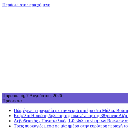
Περάστε στο περιεχόμενο
Παρασκευή, 7 Αυγούστου, 2026
Πρόσφατα
Πώς έγινε η τραγωδία με την νεκρή μητέρα στα Μάλια: Βούτηξε
Κυψέλη: Η πρώτη δήλωση της οικογένειας της 38χρονης Λίζα
Λεβαδειακός - Παναιτωλικός 1-0: Φιλική νίκη των Βοιωτών σ
Τρεις πυρκαγιές μέσα σε μία ημέρα στην ευρύτερη περιοχή τ