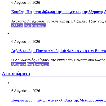
6 Αυγούστου 2026
Κυψέλη: Η πρώτη δήλωση της οικογένειας της 38χρονης Λ
Ανακοίνωση εξέδωσε η οικογένεια της Ελίζαμπεθ Τζέιν Ρος, τ
Ελλάδα
Ροή Ειδήσεων
6 Αυγούστου 2026
Λεβαδειακός – Παναιτωλικός 1-0: Φιλική νίκη των Βοιωτ
Ο Λεβαδειακός «λύγισε» στο φινάλε τον Παναιτωλικό των πολ
Αθλητικά
Ροή Ειδήσεων
Αποτυπώματα
6 Αυγούστου 2026
Κοσμοσυρροή πιστών στο εκκλησάκι της Μεταμορφώσεως 