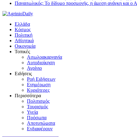
Παναιτωλικός: Το δίδυμο προσμονής, η άμεση ανάγκη και ο 
Ελλάδα
Κόσμος
Πολιτική
Αθλητικά
Οικονομία
Τοπικές
Αιτωλοακαρνανία
Αυτοδιοίκηση
Αγρίνιο
Ειδήσεις
Ροή Ειδήσεων
Ενημέρωση
Κυριότερες
Περισσότερα
Πολιτισμός
Τουρισμός
Υγεία
Πρόσωπα
Αποτυπώματα
Ενδιαφέρουν