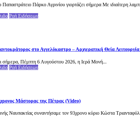
 Παπαστράτειο Πάρκο Αγρινίου γιορτάζει σήμερα Με ιδιαίτερη λαμπ
λιδο
Ροή Ειδήσεων
αντοκράτορος στο Αγγελόκαστρο – Αρχιερατική Θεία Λειτουργία (
ι σήμερα, Πέμπτη 6 Αυγούστου 2026, η Ιερά Μονή...
λιδο
Ροή Ειδήσεων
3χρονος Μάστορας της Πέτρας (Video)
ινής Ναυπακτίας συναντήσαμε τον 93χρονο κύριο Κώστα Τριανταφύλλ