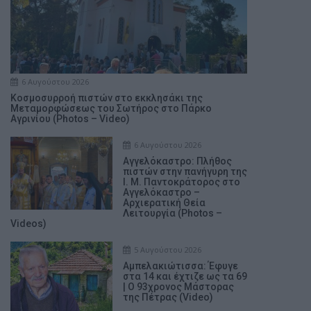
6 Αυγούστου 2026
Κοσμοσυρροή πιστών στο εκκλησάκι της
Μεταμορφώσεως του Σωτήρος στο Πάρκο
Αγρινίου (Photos – Video)
6 Αυγούστου 2026
Αγγελόκαστρο: Πλήθος
πιστών στην πανήγυρη της
Ι. Μ. Παντοκράτορος στο
Αγγελόκαστρο –
Αρχιερατική Θεία
Λειτουργία (Photos –
Videos)
5 Αυγούστου 2026
Αμπελακιώτισσα: Έφυγε
στα 14 και έχτιζε ως τα 69
| Ο 93χρονος Μάστορας
της Πέτρας (Video)