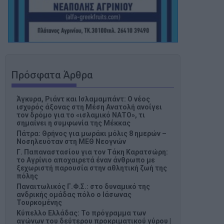
Πρόσφατα Άρθρα
Άγκυρα, Ριάντ και Ισλαμαμπάντ: Ο νέος
ισχυρός άξονας στη Μέση Ανατολή ανοίγει
τον δρόμο για το «ισλαμικό ΝΑΤΟ», τι
σημαίνει η συμφωνία της Μέκκας
Πάτρα: Θρήνος για μωράκι μόλις 8 ημερών –
Νοσηλευόταν στη ΜΕΘ Νεογνών
Γ. Παπαναστασίου για τον Τάκη Καρατσώρη:
το Αγρίνιο αποχαιρετά έναν άνθρωπο με
ξεχωριστή παρουσία στην αθλητική ζωή της
πόλης
Παναιτωλικός Γ.Φ.Σ.: στο δυναμικό της
ανδρικής ομάδας πόλο ο Ιάσωνας
Τουρκομένης
Κύπελλο Ελλάδας: Το πρόγραμμα των
αγώνων του δεύτερου προκριματικού γύρου |