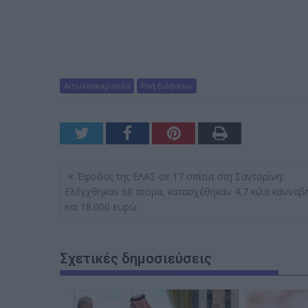
Αιτωλοακαρνανία
Ροή Ειδήσεων
Π
Έφοδος της ΕΛΑΣ σε 17 σπίτια στη Σαντορίνη:
λ
Ελέγχθηκαν 68 άτομα, κατασχέθηκαν 4,7 κιλά κάνναβ
και 18.000 ευρώ
ο
ή
γ
Σχετικές δημοσιεύσεις
η
σ
η