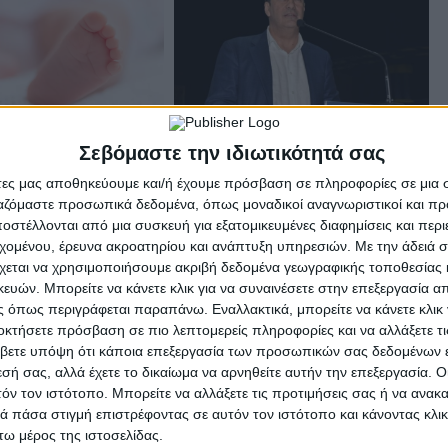
Σεβόμαστε την ιδιωτικότητά σας
νος για μωράκι
Γ. Παπαναστασίου για τον
ερών –
Τάκη Καρατσώρη: το Αγρίνιο
άτες μας αποθηκεύουμε και/ή έχουμε πρόσβαση σε πληροφορίες σε μια
αν στη ΜΕΘ
αποχαιρετά έναν άνθρωπο με
ργαζόμαστε προσωπικά δεδομένα, όπως μοναδικοί αναγνωριστικοί και 
ξεχωριστή παρουσία στην
στέλλονται από μια συσκευή για εξατομικευμένες διαφημίσεις και περ
αθλητική ζωή της πόλης
εχομένου, έρευνα ακροατηρίου και ανάπτυξη υπηρεσιών.
Με την άδειά σα
χεται να χρησιμοποιήσουμε ακριβή δεδομένα γεωγραφικής τοποθεσίας 
ών. Μπορείτε να κάνετε κλικ για να συναινέσετε στην επεξεργασία απ
 όπως περιγράφεται παραπάνω. Εναλλακτικά, μπορείτε να κάνετε κλικ γ
οκτήσετε πρόσβαση σε πιο λεπτομερείς πληροφορίες και να αλλάξετε τι
βετε υπόψη ότι κάποια επεξεργασία των προσωπικών σας δεδομένων ε
εσή σας, αλλά έχετε το δικαίωμα να αρνηθείτε αυτήν την επεξεργασία. 
τόν τον ιστότοπο. Μπορείτε να αλλάξετε τις προτιμήσεις σας ή να ανακα
 πάσα στιγμή επιστρέφοντας σε αυτόν τον ιστότοπο και κάνοντας κλι
ω μέρος της ιστοσελίδας.