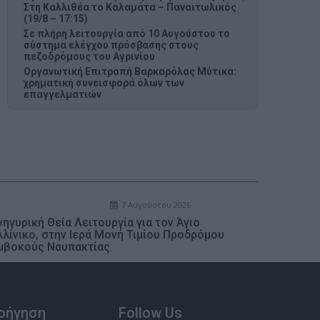
Στη Καλλιθέα το Καλαμάτα – Παναιτωλικός
(19/8 – 17:15)
Σε πλήρη λειτουργία από 10 Αυγούστου το
σύστημα ελέγχου πρόσβασης στους
πεζοδρόμους του Αγρινίου
Οργανωτική Επιτροπή Βαρκαρόλας Μύτικα:
χρηματική συνεισφορά όλων των
επαγγελματιών
7 Αυγούστου 2026
ηγυρική Θεία Λειτουργία για τον Άγιο
λλίνικο, στην Ιερά Μονή Τιμίου Προδρόμου
μβοκούς Ναυπακτίας
οήγηση
Follow Us