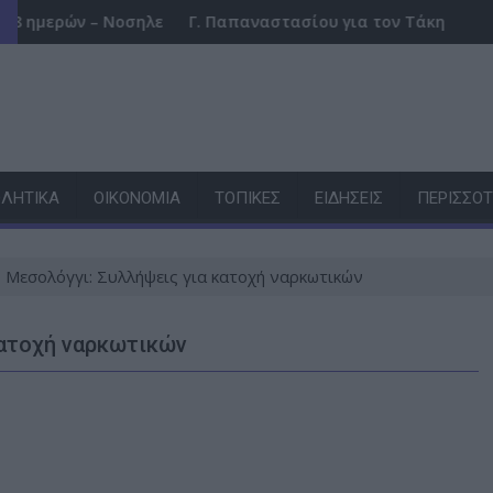
«ισλαμικό ΝΑΤΟ», τι σημαίνει η συμφωνία της Μέκκας
Νοσηλευόταν στη ΜΕΘ Νεογνών
Γ. Παπαναστασίου για τον Τάκη Καρατσώρη: το Αγρί
ΛΗΤΙΚΆ
ΟΙΚΟΝΟΜΊΑ
ΤΟΠΙΚΈΣ
ΕΙΔΉΣΕΙΣ
ΠΕΡΙΣΣΌ
– Μεσολόγγι: Συλλήψεις για κατοχή ναρκωτικών
κατοχή ναρκωτικών