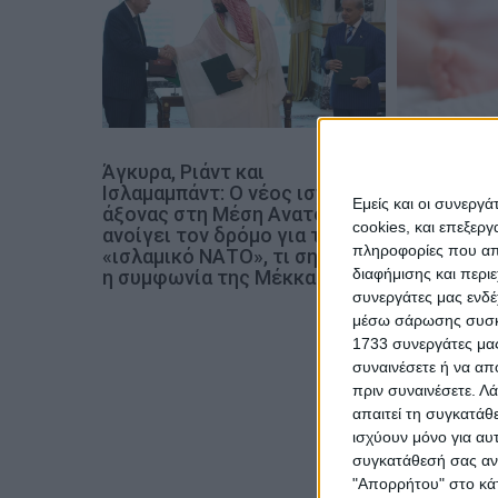
ά
ρ
θ
ρ
ω
ν
Άγκυρα, Ριάντ και
Πάτρα: Θρή
Ισλαμαμπάντ: Ο νέος ισχυρός
μόλις 8 ημ
Εμείς και οι συνεργ
άξονας στη Μέση Ανατολή
Νοσηλευότ
cookies, και επεξε
ανοίγει τον δρόμο για το
Νεογνών
πληροφορίες που απο
«ισλαμικό ΝΑΤΟ», τι σημαίνει
διαφήμισης και περι
η συμφωνία της Μέκκας
συνεργάτες μας ενδέ
μέσω σάρωσης συσκευ
1733 συνεργάτες μας
συναινέσετε ή να απ
πριν συναινέσετε.
Λά
απαιτεί τη συγκατάθ
ισχύουν μόνο για αυ
συγκατάθεσή σας ανά
"Απορρήτου" στο κάτ