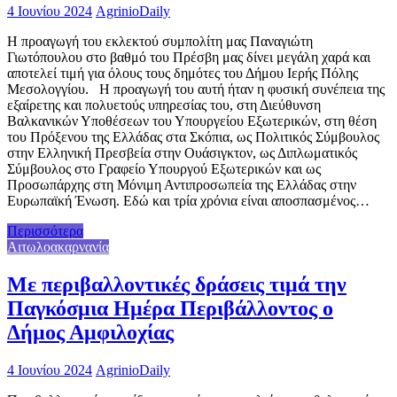
4 Ιουνίου 2024
AgrinioDaily
Η προαγωγή του εκλεκτού συμπολίτη μας Παναγιώτη
Γιωτόπουλου στο βαθμό του Πρέσβη μας δίνει μεγάλη χαρά και
αποτελεί τιμή για όλους τους δημότες του Δήμου Ιερής Πόλης
Μεσολογγίου. Η προαγωγή του αυτή ήταν η φυσική συνέπεια της
εξαίρετης και πολυετούς υπηρεσίας του, στη Διεύθυνση
Βαλκανικών Υποθέσεων του Υπουργείου Εξωτερικών, στη θέση
του Πρόξενου της Ελλάδας στα Σκόπια, ως Πολιτικός Σύμβουλος
στην Ελληνική Πρεσβεία στην Ουάσιγκτον, ως Διπλωματικός
Σύμβουλος στο Γραφείο Υπουργού Εξωτερικών και ως
Προσωπάρχης στη Μόνιμη Αντιπροσωπεία της Ελλάδας στην
Ευρωπαϊκή Ένωση. Εδώ και τρία χρόνια είναι αποσπασμένος…
Περισσότερα
Αιτωλοακαρνανία
Με περιβαλλοντικές δράσεις τιμά την
Παγκόσμια Ημέρα Περιβάλλοντος ο
Δήμος Αμφιλοχίας
4 Ιουνίου 2024
AgrinioDaily