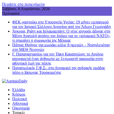
Περάστε στο περιεχόμενο
Σάββατο, 8 Αυγούστου, 2026
Πρόσφατα
ΦΕΚ-χαστούκι στο Υπουργείο Υγείας: 19 μήνες εμπαιγμού
για τον Ιατρικό Σύλλογο Αγρινίου από τον Άδωνι Γεωργιάδη
Άγκυρα, Ριάντ και Ισλαμαμπάντ: Ο νέος ισχυρός άξονας στη
Μέση Ανατολή ανοίγει τον δρόμο για το «ισλαμικό ΝΑΤΟ»,
τι σημαίνει η συμφωνία της Μέκκας
Πάτρα: Θρήνος για μωράκι μόλις 8 ημερών – Νοσηλευόταν
στη ΜΕΘ Νεογνών
Γ. Παπαναστασίου για τον Τάκη Καρατσώρη: το Αγρίνιο
αποχαιρετά έναν άνθρωπο με ξεχωριστή παρουσία στην
αθλητική ζωή της πόλης
Παναιτωλικός Γ.Φ.Σ.: στο δυναμικό της ανδρικής ομάδας
πόλο ο Ιάσωνας Τουρκομένης
Ελλάδα
Κόσμος
Πολιτική
Αθλητικά
Οικονομία
Τοπικές