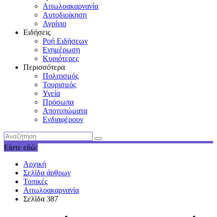
Αιτωλοακαρνανία
Αυτοδιοίκηση
Αγρίνιο
Ειδήσεις
Ροή Ειδήσεων
Ενημέρωση
Κυριότερες
Περισσότερα
Πολιτισμός
Τουρισμός
Υγεία
Πρόσωπα
Αποτυπώματα
Ενδιαφέρουν
Είστε εδώ:
Αρχική
Σελίδα άρθρων
Τοπικές
Αιτωλοακαρνανία
Σελίδα 387