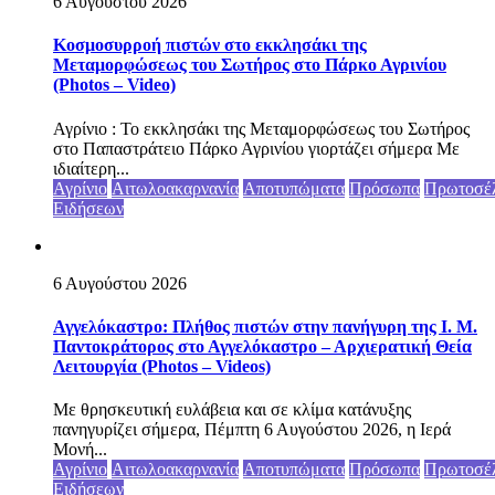
6 Αυγούστου 2026
Κοσμοσυρροή πιστών στο εκκλησάκι της
Μεταμορφώσεως του Σωτήρος στο Πάρκο Αγρινίου
(Photos – Video)
Αγρίνιο : Το εκκλησάκι της Μεταμορφώσεως του Σωτήρος
στο Παπαστράτειο Πάρκο Αγρινίου γιορτάζει σήμερα Με
ιδιαίτερη...
Αγρίνιο
Αιτωλοακαρνανία
Αποτυπώματα
Πρόσωπα
Πρωτοσέ
Ειδήσεων
6 Αυγούστου 2026
Αγγελόκαστρο: Πλήθος πιστών στην πανήγυρη της Ι. Μ.
Παντοκράτορος στο Αγγελόκαστρο – Αρχιερατική Θεία
Λειτουργία (Photos – Videos)
Με θρησκευτική ευλάβεια και σε κλίμα κατάνυξης
πανηγυρίζει σήμερα, Πέμπτη 6 Αυγούστου 2026, η Ιερά
Μονή...
Αγρίνιο
Αιτωλοακαρνανία
Αποτυπώματα
Πρόσωπα
Πρωτοσέ
Ειδήσεων