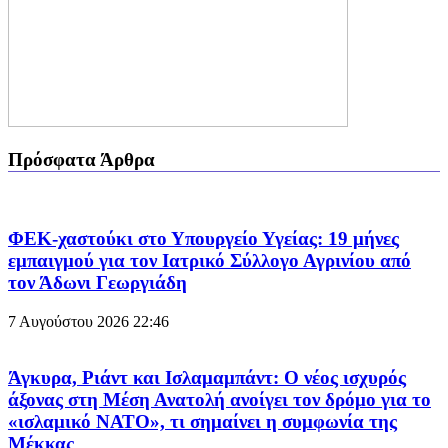
Πρόσφατα Άρθρα
ΦΕΚ-χαστούκι στο Υπουργείο Υγείας: 19 μήνες
εμπαιγμού για τον Ιατρικό Σύλλογο Αγρινίου από
τον Άδωνι Γεωργιάδη
7 Αυγούστου 2026
22:46
Άγκυρα, Ριάντ και Ισλαμαμπάντ: Ο νέος ισχυρός
άξονας στη Μέση Ανατολή ανοίγει τον δρόμο για το
«ισλαμικό ΝΑΤΟ», τι σημαίνει η συμφωνία της
Μέκκας