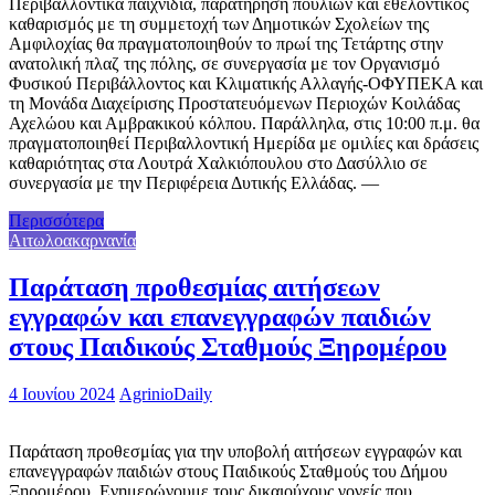
Περιβαλλοντικά παιχνίδια, παρατήρηση πουλιών και εθελοντικός
καθαρισμός με τη συμμετοχή των Δημοτικών Σχολείων της
Αμφιλοχίας θα πραγματοποιηθούν το πρωί της Τετάρτης στην
ανατολική πλαζ της πόλης, σε συνεργασία με τον Οργανισμό
Φυσικού Περιβάλλοντος και Κλιματικής Αλλαγής-ΟΦΥΠΕΚΑ και
τη Μονάδα Διαχείρισης Προστατευόμενων Περιοχών Κοιλάδας
Αχελώου και Αμβρακικού κόλπου. Παράλληλα, στις 10:00 π.μ. θα
πραγματοποιηθεί Περιβαλλοντική Ημερίδα με ομιλίες και δράσεις
καθαριότητας στα Λουτρά Χαλκιόπουλου στο Δασύλλιο σε
συνεργασία με την Περιφέρεια Δυτικής Ελλάδας. —
Περισσότερα
Αιτωλοακαρνανία
Παράταση προθεσμίας αιτήσεων
εγγραφών και επανεγγραφών παιδιών
στους Παιδικούς Σταθμούς Ξηρομέρου
4 Ιουνίου 2024
AgrinioDaily
Παράταση προθεσμίας για την υποβολή αιτήσεων εγγραφών και
επανεγγραφών παιδιών στους Παιδικούς Σταθμούς του Δήμου
Ξηρομέρου. Ενημερώνουμε τους δικαιούχους γονείς που