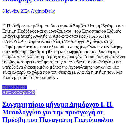
5 Ιουνίου 2024
AgrinioDaily
Η Πρόεδρος, τα μέλη του Διοικητικού Συμβουλίου, η Ιδρύτρια και
Επίτιμη Πρόεδρος και οι εργαζόμενοι του Εργαστηρίου Ειδικής
Επαγγελματικής Αγωγής & Αποκαταστάσεως «ΠΑΝΑΓΙΑ
ΕΛΕΟΥΣΑ», νομού Αιτωλ/νίας (Μεσολόγγι- Αγρίνιο), στην
είδηση του θανάτου του εκλεκτού μέλους μας Φωκίωνα Κυλάφη,
αισθανθήκαμε βαθύτατη θλίψη και εκφράζουμε τα ειλικρινή και
θερμότατα συλλυπητήριά μας στην οικογένειά του. Διακρινόταν για
το ήθος και την ευαισθησία του για τον αδύναμο συνάνθρωπο και
υπήρξε ένα διακεκριμένο μέλος της Αγρινιώτικης κοινωνίας. Ας
είναι ελαφρύ το χώμα που τον σκεπάζει. Αιωνία η μνήμη του. Με
ιδιαίτερη τιμή Το Διοικητικό…
Περισσότερα
Αιτωλοακαρνανία
Συγχαρητήριο μήνυμα Δημάρχου Ι. Π.
Μεσολογγίου για την προαγωγή σε
Πρέσβη του Παναγιώτη Γιωτόπουλου