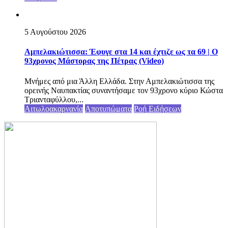
5 Αυγούστου 2026
Αμπελακιώτισσα: Έφυγε στα 14 και έχτιζε ως τα 69 | Ο
93χρονος Μάστορας της Πέτρας (Video)
Μνήμες από μια Άλλη Ελλάδα. Στην Αμπελακιώτισσα της
ορεινής Ναυπακτίας συναντήσαμε τον 93χρονο κύριο Κώστα
Τριανταφύλλου,...
Αιτωλοακαρνανία
Αποτυπώματα
Ροή Ειδήσεων