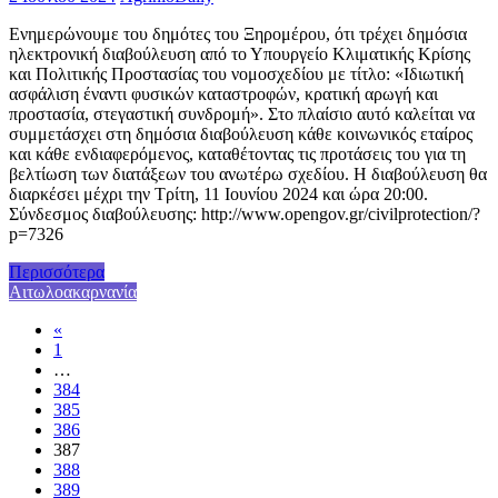
Ενημερώνουμε του δημότες του Ξηρομέρου, ότι τρέχει δημόσια
ηλεκτρονική διαβούλευση από το Υπουργείο Κλιματικής Κρίσης
και Πολιτικής Προστασίας του νομοσχεδίου με τίτλο: «Ιδιωτική
ασφάλιση έναντι φυσικών καταστροφών, κρατική αρωγή και
προστασία, στεγαστική συνδρομή». Στο πλαίσιο αυτό καλείται να
συμμετάσχει στη δημόσια διαβούλευση κάθε κοινωνικός εταίρος
και κάθε ενδιαφερόμενος, καταθέτοντας τις προτάσεις του για τη
βελτίωση των διατάξεων του ανωτέρω σχεδίου. Η διαβούλευση θα
διαρκέσει μέχρι την Τρίτη, 11 Ιουνίου 2024 και ώρα 20:00.
Σύνδεσμος διαβούλευσης: http://www.opengov.gr/civilprotection/?
p=7326
Περισσότερα
Αιτωλοακαρνανία
«
1
…
384
385
386
387
388
389