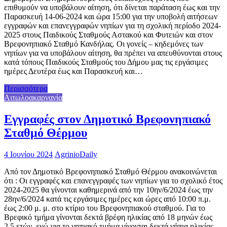
επιθυμούν να υποβάλουν αίτηση, ότι δίνεται παράταση έως και την
Παρασκευή 14-06-2024 και ώρα 15:00 για την υποβολή αιτήσεων
εγγραφών και επανεγγραφών νηπίων για τη σχολική περίοδο 2024-
2025 στους Παιδικούς Σταθμούς Αστακού και Φυτειών και στον
Βρεφονηπιακό Σταθμό Κανδήλας. Οι γονείς – κηδεμόνες των
νηπίων για να υποβάλουν αίτηση, θα πρέπει να απευθύνονται στους
κατά τόπους Παιδικούς Σταθμούς του Δήμου μας τις εργάσιμες
ημέρες Δευτέρα έως και Παρασκευή και…
Περισσότερα
Αιτωλοακαρνανία
Εγγραφές στον Δημοτικό Βρεφονηπιακό
Σταθμό Θέρμου
4 Ιουνίου 2024
AgrinioDaily
Από τον Δημοτικό Βρεφονηπιακό Σταθμό Θέρμου ανακοινώνεται
ότι : Οι εγγραφές και επανεγγραφές των νηπίων για το σχολικό έτος
2024-2025 θα γίνονται καθημερινά από την 10ην/6/2024 έως την
28ην/6/2024 κατά τις εργάσιμες ημέρες και ώρες από 10:00 π.μ.
έως 2:00 μ. μ. στο κτίριο του Βρεφονηπιακού σταθμού. Για το
Βρεφικό τμήμα γίνονται δεκτά βρέφη ηλικίας από 18 μηνών έως
2,5 ετών, ενώ για το νηπιακό τμήμα γίνονται δεκτά νήπια ηλικίας