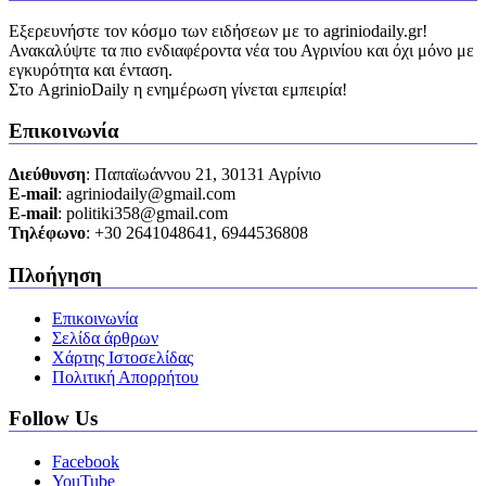
Εξερευνήστε τον κόσμο των ειδήσεων με το agriniodaily.gr!
Ανακαλύψτε τα πιο ενδιαφέροντα νέα του Αγρινίου και όχι μόνο με
εγκυρότητα και ένταση.
Στο AgrinioDaily η ενημέρωση γίνεται εμπειρία!
Επικοινωνία
Διεύθυνση
: Παπαϊωάννου 21, 30131 Αγρίνιο
Ε-mail
: agriniodaily@gmail.com
Ε-mail
: politiki358@gmail.com
Τηλέφωνο
: +30 2641048641, 6944536808
Πλοήγηση
Επικοινωνία
Σελίδα άρθρων
Χάρτης Ιστοσελίδας
Πολιτική Απορρήτου
Follow Us
Facebook
YouTube