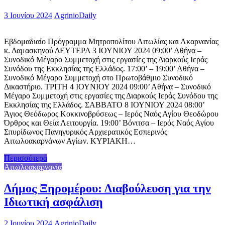
3 Ιουνίου 2024
AgrinioDaily
Εβδομαδιαίο Πρόγραμμα Μητροπολίτου Αιτωλίας και Ακαρνανίας
κ. Δαμασκηνού ΔΕΥΤΕΡΑ 3 ΙΟΥΝΙΟΥ 2024 09:00’ Αθήνα –
Συνοδικό Μέγαρο Συμμετοχή στις εργασίες της Διαρκούς Ιεράς
Συνόδου της Εκκλησίας της Ελλάδος. 17:00’ – 19:00’ Αθήνα –
Συνοδικό Μέγαρο Συμμετοχή στο Πρωτοβάθμιο Συνοδικό
Δικαστήριο. ΤΡΙΤΗ 4 ΙΟΥΝΙΟΥ 2024 09:00’ Αθήνα – Συνοδικό
Μέγαρο Συμμετοχή στις εργασίες της Διαρκούς Ιεράς Συνόδου της
Εκκλησίας της Ελλάδος. ΣΑΒΒΑΤΟ 8 ΙΟΥΝΙΟΥ 2024 08:00’
Άγιος Θεόδωρος Κοκκινοβρύσεως – Ιερός Ναός Αγίου Θεοδώρου
Όρθρος και Θεία Λειτουργία. 19:00’ Βόνιτσα – Ιερός Ναός Αγίου
Σπυρίδωνος Πανηγυρικός Αρχιερατικός Εσπερινός
Αιτωλοακαρνάνων Αγίων. ΚΥΡΙΑΚΗ…
Περισσότερα
Αιτωλοακαρνανία
Δήμος Ξηρομέρου: Διαβούλευση για την
Ιδιωτική ασφάλιση
2 Ιουνίου 2024
AgrinioDaily