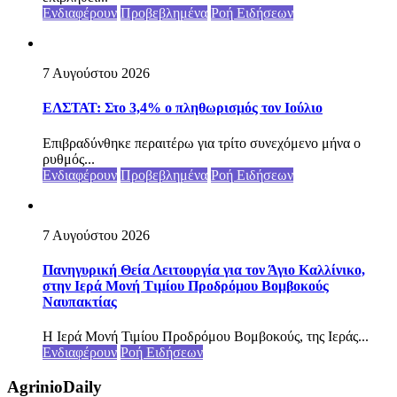
Ενδιαφέρουν
Προβεβλημένα
Ροή Ειδήσεων
7 Αυγούστου 2026
ΕΛΣΤΑΤ: Στο 3,4% ο πληθωρισμός τον Ιούλιο
Επιβραδύνθηκε περαιτέρω για τρίτο συνεχόμενο μήνα ο
ρυθμός...
Ενδιαφέρουν
Προβεβλημένα
Ροή Ειδήσεων
7 Αυγούστου 2026
Πανηγυρική Θεία Λειτουργία για τον Άγιο Καλλίνικο,
στην Ιερά Μονή Τιμίου Προδρόμου Βομβοκούς
Ναυπακτίας
Η Ιερά Μονή Τιμίου Προδρόμου Βομβοκούς, της Ιεράς...
Ενδιαφέρουν
Ροή Ειδήσεων
AgrinioDaily